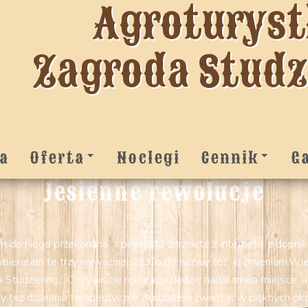
Agroturys
Zagroda Stud
a
Oferta
Noclegi
Cennik
G
Jesienne rewolucje
am do niego przekonana..... poprostu zerżnięte z internetu z dopi
 wybierałam te trzy najważniejsze..Co do nazwy też ją zmieniam.
tudzienno... Oczywiscie rekreacja będzie nadal miała miejsce, ale
y tez działania terapeutyczne z udziałem zwierząt w pięknych oko