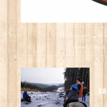
Czy podobał Ci się ten w
Ocena
5
(
1
Głosy
)
za