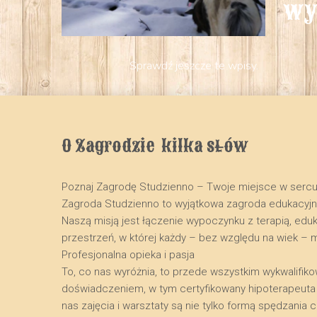
wy
Sprawdź jeszcze te wpisy.
O Zagrodzie  kilka słów
Poznaj Zagrodę Studzienno – Twoje miejsce w serc
​Zagroda Studzienno to wyjątkowa zagroda edukacyj
Naszą misją jest łączenie wypoczynku z terapią, edu
przestrzeń, w której każdy – bez względu na wiek – 
​Profesjonalna opieka i pasja
​To, co nas wyróżnia, to przede wszystkim wykwalifik
doświadczeniem, w tym certyfikowany hipoterapeuta o
nas zajęcia i warsztaty są nie tylko formą spędzani