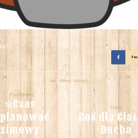
pis?
Fa
las
dzieci
rozwój
Poprzednie
❄️Czas 
Dalej
planować  
Coś dla Ciał
zimowy 
Ducha