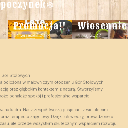
poczynek❄️
Promocja!!
Wiosennie 
14 wrzesień 2024
4 maj 2022
u Gór Stołowych
na położona w malowniczym otoczeniu Gór Stołowych.
kacją oraz głębokim kontaktem z naturą. Stworzyliśmy
może odnaleźć spokój i profesjonalne wsparcie.
owana kadra. Nasz zespół tworzą pasjonaci z wieloletnim
raz terapeuta zajęciowy. Dzięki ich wiedzy, prowadzone u
a czasu, ale przede wszystkim skutecznym wsparciem rozwoju