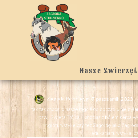
Nasze Zwierzęt
Zagroda Rekreacyjna
7 październik 2023
tak tak,chodzi o nasze logo !! od początku nie był
tzw ,,Swieta Trójca,, , chociaz z bólem serca
Agroturystyke czy tez Zagordę jako Zagroda S
edukacja,turystyka cz