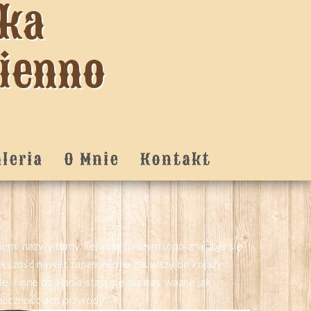
tka
zienno
aleria
O Mnie
Kontakt
skiem nazwy firmy. Teraz w naszym logo znajduje się
Wiekszość nawet zapewne nie zauwazy bo kojaży
 i inne działania stają sie dla nas ważne jak
licznościach przyrody.