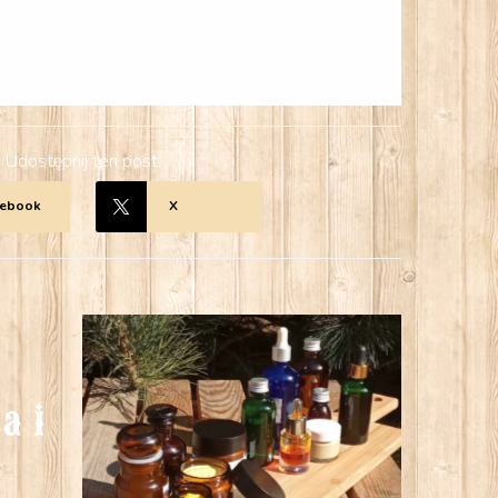
Udostępnij ten post.
cebook
X
a i 