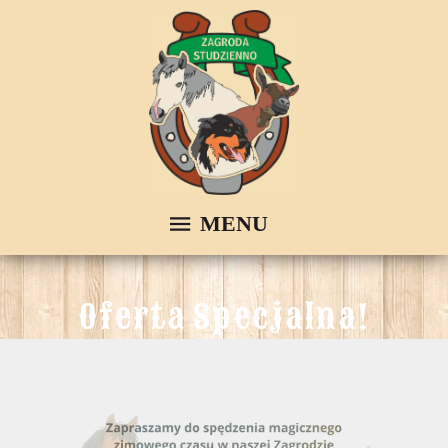
O
f
e
r
t
a
S
p
e
c
j
a
l
n
a
!