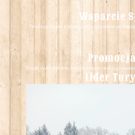
Wsparcie S
Finalizuję studia z zakresu przygotowania pedagog
Promocja
Dzięki wykształceniu kierunkowemu realizuję własn
Lider Tur