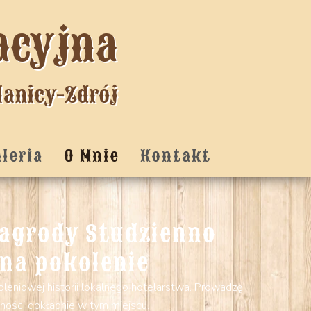
acyjna
lanicy-Zdrój
aleria
O Mnie
Kontakt
 Zagrody Studzienno
 na pokolenie
oleniowej historii lokalnego hotelarstwa. Prowadzę
nności dokładnie w tym miejscu.