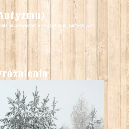
 Autyzmu)
zwala na prowadzenie wysoce specjalistycznych
yróżnienia