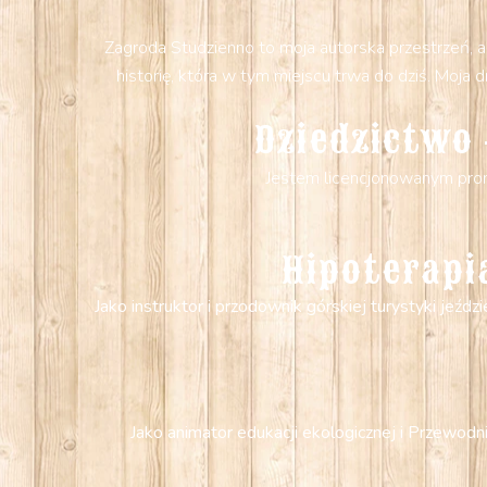
Zagroda Studzienno to moja autorska przestrzeń, al
historię, która w tym miejscu trwa do dziś. Moj
Dziedzictwo 
Jestem licencjonowanym prom
Hipoterapi
Jako instruktor i przodownik górskiej turystyki jeźd
Jako animator edukacji ekologicznej i Przewodn