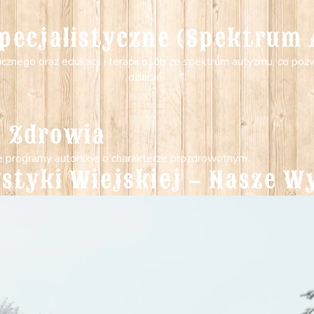
pecjalistyczne (Spektrum
icznego oraz edukacji i terapii osób ze spektrum autyzmu, co po
działań.
 Zdrowia
e programy autorskie o charakterze prozdrowotnym.
ystyki Wiejskiej – Nasze W