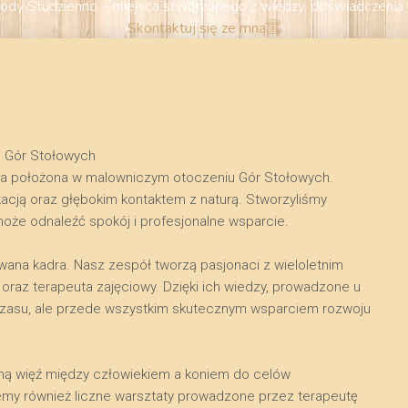
dy Studzienno – miejsca stworzonego z wiedzy, doświadczenia i 
Skontaktuj się ze mną
u Gór Stołowych
na położona w malowniczym otoczeniu Gór Stołowych.
kacją oraz głębokim kontaktem z naturą. Stworzyliśmy
może odnaleźć spokój i profesjonalne wsparcie.
owana kadra. Nasz zespół tworzą pasjonaci z wieloletnim
raz terapeuta zajęciowy. Dzięki ich wiedzy, prowadzone u
a czasu, ale przede wszystkim skutecznym wsparciem rozwoju
kalną więź między człowiekiem a koniem do celów
emy również liczne warsztaty prowadzone przez terapeutę