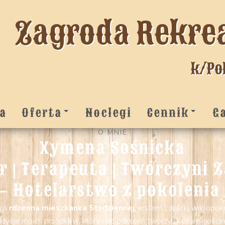
Zagroda Rekre
k/Po
a
Oferta
Noclegi
Cennik
G
O MNIE
Xymena Sośnicka
r | Terapeuta | Twórczyni
– Hotelarstwo z pokolenia
ako
rdzenna mieszkanka Studziennej
, jestem częścią wielopok
radycje moich przodków, którzy od pokoleń tworzyli kulturę gości