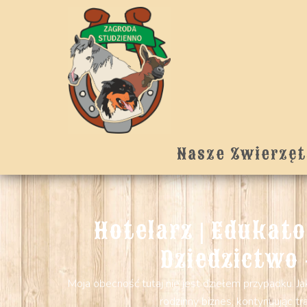
Nasze Zwierzęt
Hotelarz | Edukato
Dziedzictwo 
Moja obecność tutaj nie jest dziełem przypadku. J
rodzinny biznes, kontynuując t