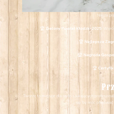
Nasza pra
🏆
Zielony Powiat Kłodzki 2025
: Wyróż
🏆
Najlepsza Zag
🏆
Nagroda Gospod
🏆
Certyfi
Pr
Tworzę to miejsce dla osób szukających profesjonal
się, by móc oferować 