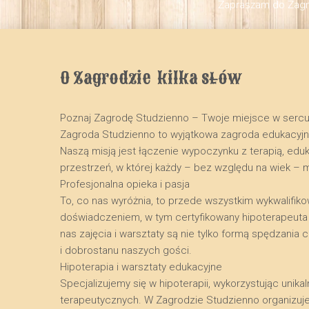
Zapraszam do Zagro
O Zagrodzie  kilka słów
Poznaj Zagrodę Studzienno – Twoje miejsce w serc
​Zagroda Studzienno to wyjątkowa zagroda edukacyj
Naszą misją jest łączenie wypoczynku z terapią, edu
przestrzeń, w której każdy – bez względu na wiek – 
​Profesjonalna opieka i pasja
​To, co nas wyróżnia, to przede wszystkim wykwalifik
doświadczeniem, w tym certyfikowany hipoterapeuta o
nas zajęcia i warsztaty są nie tylko formą spędzani
i dobrostanu naszych gości.
​Hipoterapia i warsztaty edukacyjne
​Specjalizujemy się w hipoterapii, wykorzystując uni
terapeutycznych. W Zagrodzie Studzienno organizuj