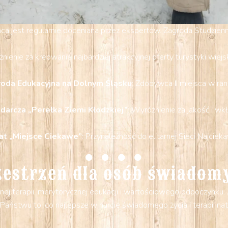
ca jest regularnie doceniana przez ekspertów. Zagroda Studzienno
nienie za kreowanie najbardziej atrakcyjnej oferty turystyki wiejs
roda Edukacyjna na Dolnym Śląsku
: Zdobywca II miejsca w ra
arcza „Perełka Ziemi Kłodzkiej”
: Wyróżnienie za jakość i wk
kat „Miejsce Ciekawe”
: Przynależność do elitarnej Sieci Najcie
zestrzeń dla osób świadom
nej terapii, merytorycznej edukacji i wartościowego odpoczynku
Państwu to, co najlepsze w nurcie świadomego życia i terapii natu