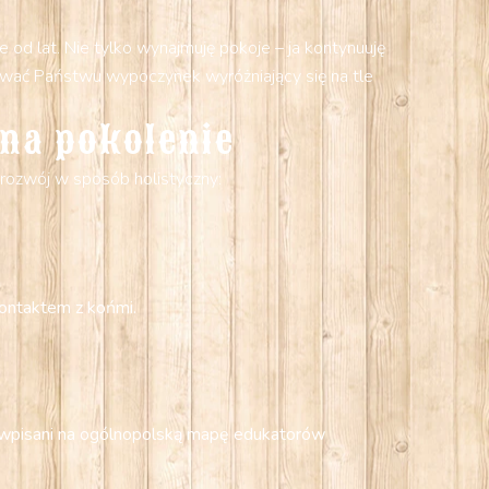
 od lat. Nie tylko wynajmuję pokoje – ja kontynuuję
rować Państwu wypoczynek wyróżniający się na tle
 na pokolenie
rozwój w sposób holistyczny:
 kontaktem z końmi.
my wpisani na ogólnopolską mapę edukatorów