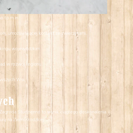
 to m.in.:
kiej, umożliwiającej kontakt ze zwierzętami.
nkingu wojewódzkim.
ład w rozwój regionu.
kawszych Wsi.
ych
. Zagroda Studzienno to wynik ciągłego doskonalenia
rą na Ziemi Kłodzkiej.