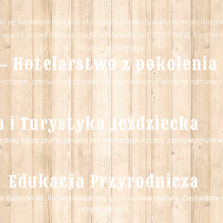
e jej fundamentem jest etos pracy przekazywany w mojej rodzinie
a droga to ponad dekada ciągłego rozwoju (od 2013 roku), by ofe
innych agroturystyk.
– Hotelarstwo z pokolenia
otorem zdrowia oraz terapeutą zajęciowym. Patrzę na zdrowie i 
a i Turystyka Jeździecka
zieckiej, łączę profesjonalny proces terapeutyczny z bezpiecznym
Edukacja Przyrodnicza
ik Sudecki (kl. III), wprowadzam gości w świat natury. Zostaliś
przyrodniczych.