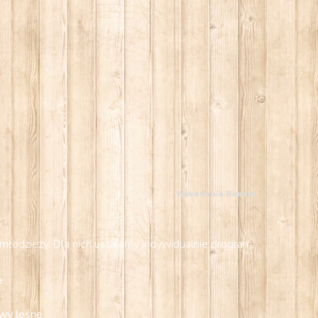
Wykonanie
Rimset
młodzieży. Dla nich ustalamy indywidualnie program,
e
awy leśne