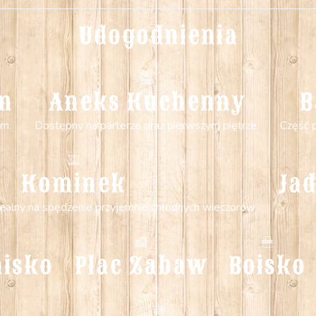
Udogodnienia
em
Aneks Kuchenny
B
em.
Dostępny na parterze oraz pierwszym piętrze.
Część p
Kominek
Jad
dealny na spędzenie przyjemnie chłodnych wieczorów.
nisko
Plac Zabaw
Boisko