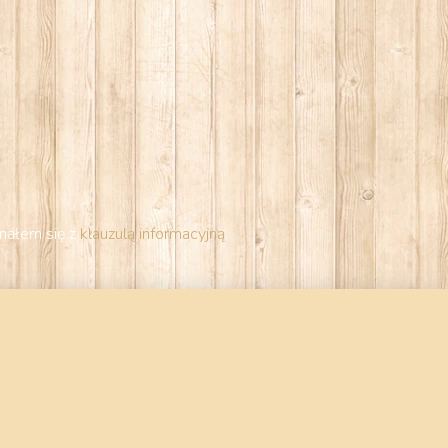
nałem się z
klauzulą informacyjną
.