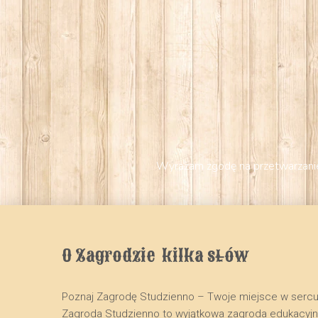
Wyrażam zgodę na przetwarzanie
O Zagrodzie  kilka słów
Poznaj Zagrodę Studzienno – Twoje miejsce w serc
​Zagroda Studzienno to wyjątkowa zagroda edukacyj