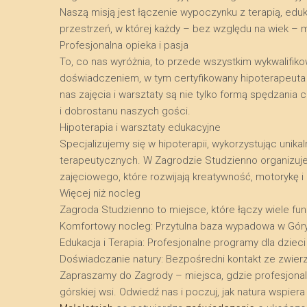
Naszą misją jest łączenie wypoczynku z terapią, edu
przestrzeń, w której każdy – bez względu na wiek – 
​Profesjonalna opieka i pasja
​To, co nas wyróżnia, to przede wszystkim wykwalifik
doświadczeniem, w tym certyfikowany hipoterapeuta o
nas zajęcia i warsztaty są nie tylko formą spędzani
i dobrostanu naszych gości.
​Hipoterapia i warsztaty edukacyjne
​Specjalizujemy się w hipoterapii, wykorzystując uni
terapeutycznych. W Zagrodzie Studzienno organizuj
zajęciowego, które rozwijają kreatywność, motorykę 
​Więcej niż nocleg
​Zagroda Studzienno to miejsce, które łączy wiele funk
​Komfortowy nocleg: Przytulna baza wypadowa w Gór
​Edukacja i Terapia: Profesjonalne programy dla dzieci
​Doświadczanie natury: Bezpośredni kontakt ze zwier
​Zapraszamy do Zagrody – miejsca, gdzie profesjona
górskiej wsi. Odwiedź nas i poczuj, jak natura wspie