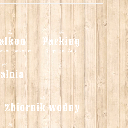
alkon
Parking
okoi z balkonami.
Miejsce na Auto
alnia
Zbiornik wodny