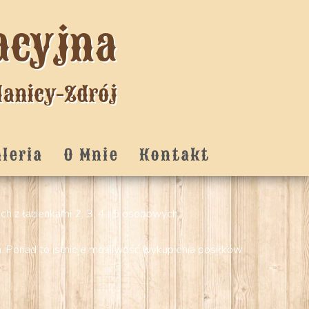
acyjna
lanicy-Zdrój
aleria
O Mnie
Kontakt
ch z łazienkami 2, 3, 4 i 5 osobowych.
m
. Ponad to istnieje możliwość wykupienia posiłków