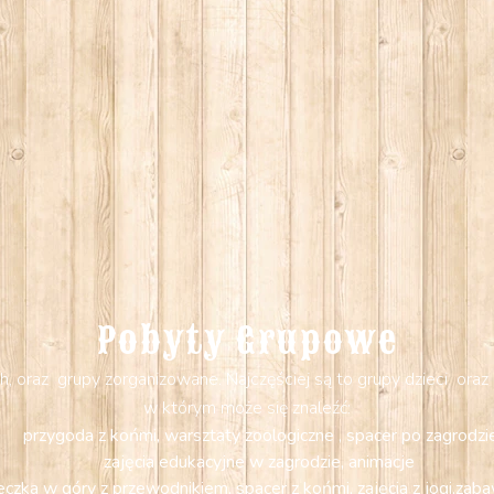
Pobyty Grupowe
oraz grupy zorganizowane. Najczęściej są to grupy dzieci oraz 
w którym może się znaleźć:
przygoda z końmi, warsztaty zoologiczne , spacer po zagrodzi
zajęcia edukacyjne w zagrodzie, animacje
eczka w góry z przewodnikiem, spacer z końmi, zajęcia z jogi,zab