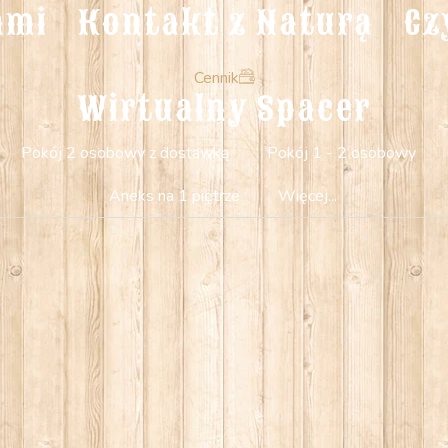
ami
Kontakt z Naturą
Cz
Cennik
Wirtualny Spacer
Pokój 2 osobowy z dostawką
Pokój 1 - 2 osobowy
Aneks na 1 piętrze
Więcej...