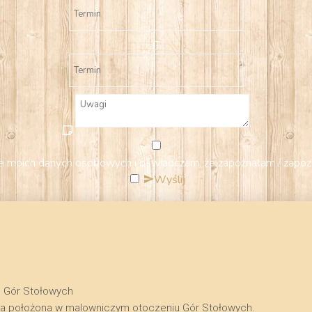
 moich danych osobowych i oświadczam, że zapoznałam / zapoz
Wyślij
u Gór Stołowych
na położona w malowniczym otoczeniu Gór Stołowych.