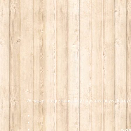
W nasze progi zapraszamy turystów indywidualnych, 
wyci