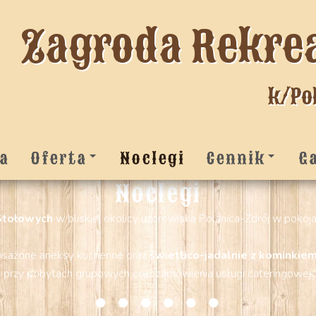
Zagroda Rekre
k/Po
a
Oferta
Noclegi
Cennik
G
Noclegi
Stołowych
w bliskiej okolicy uzdrowiska Polanica-Zdrój w pokoja
osażone aneksy kuchenne oraz
świetlico-jadalnie z kominkie
przy pobytach grupowych oraz zamówienia usługi cateringowej.