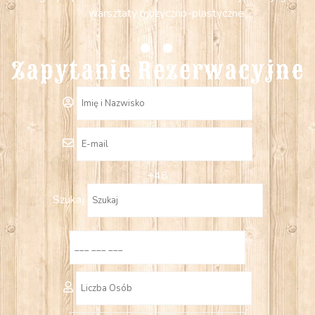
warsztaty muzyczno-plastyczne
Zapytanie Rezerwacyjne
+48
Szukaj