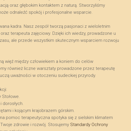
kacją oraz głębokim kontaktem z naturą. Stworzyliśmy
może odnaleźć spokój i profesjonalne wsparcie.
owana kadra. Nasz zespół tworzą pasjonaci z wieloletnim
raz terapeuta zajęciowy. Dzięki ich wiedzy, prowadzone u
a czasu, ale przede wszystkim skutecznym wsparciem rozwoju
kalną więź między człowiekiem a koniem do celów
emy również liczne warsztaty prowadzone przez terapeutę
i uczą uważności w otoczeniu sudeckiej przyrody.
cji:
y Stołowe.
 i dorosłych.
zętami i kojącym krajobrazem górskim.
lna pomoc terapeutyczna spotyka się z sielskim klimatem
ra Twoje zdrowie i rozwój. Stosujemy
Standardy Ochrony