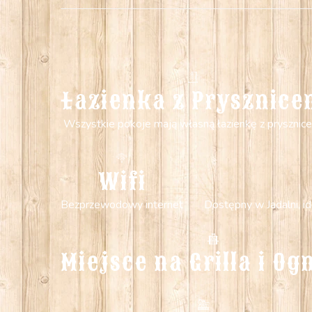
Łazienka z Prysznic
Wszystkie pokoje mają własną łazienkę z prysznic
Wifi
Bezprzewodowy internet
Dostępny w Jadalni, i
Miejsce na Grilla i Og