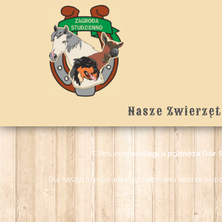
Nasze Zwierzęt
Oferujemy
noclegi u podnóża Gór 
Dla naszych gości udostępniamy dwa dobrze wyp