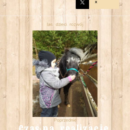
X
las
dzieci
rozwój
Poprzednie
Czas na  realizacje 