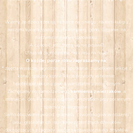
Wiemy, że dzieci czekają na harce na śniegu , na mini-kuligi z
naszymi kucami, zjazdy z przydomowej górki, ślizganie na
naszym naturalnym lodowisku.
A co robić jeśli śnieg się nie pojawi?
U nas w zagrodzie nie ma czasu na nudę.
O kożdej porze roku zapraszamy na:
* zajęcia w naszej zagrodzie np. spotkanie z osiołkiem, lekcje o
koniu , spacery konne,lekcje przyrody w terenie,
hipoterapie,lekcje o psie z warsztatmi zoologicznymi
Zachęcamy do samodzielnego
karmienia zwierzaków
, a
,,instrukcje,, dot. karmienia udzielam wszystkim przy porannym
spacrku po zagrodzie .
Samo obcowanie wśród gromady czworonogów w otuleniu
lasu , głaskanie ich , słuchanie przeróznych dźwięków
dochodzących z zagrody jest prawdziwą uczta dla zmysłów,