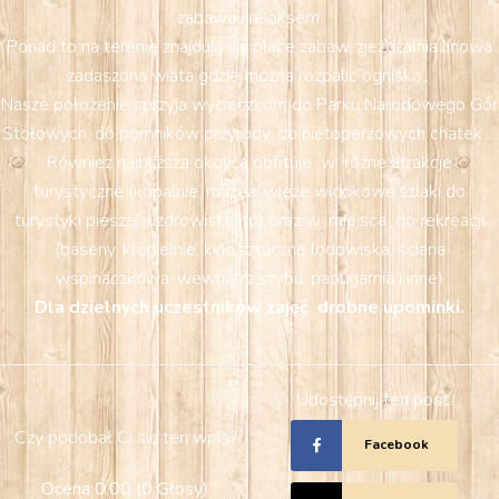
zabawą i relaksem.
Ponad to na terenie znajdują się place zabaw, zjeżdżalnia linowa
zadaszona wiata gdzie można rozpalic ognisko,.
Nasze położenie sprzyja wycieczkom do Parku Narodowego Gór
Stołowych, do pomników przyrody, do nietoperzowych chatek ...
Równiez najbliższa okolica obfituje w różne atrakcje
turystyczne (kopalnie, muzea, wieże widokowe,szlaki do
turystyki pieszej ,uzdrowiska itp) oraz w miejsca do rekreacji
(baseny, kręgielnie, kino,sztuczne lodowiska, ściana
wspinaczkowa-wewnątrz szybu ,papugarnia i inne)
Dla dzielnych uczestników zajęć drobne upominki.
Udostępnij ten post.
Czy podobał Ci się ten wpis?
Facebook
Ocena
0.00
(
0
Głosy
)