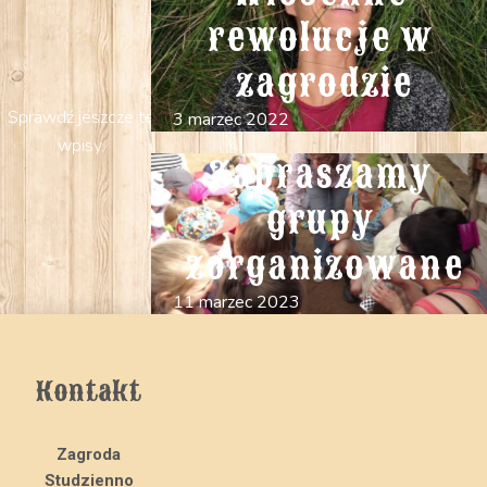
rewolucje w 
zagrodzie
Sprawdź jeszcze te
3 marzec 2022
wpisy.
Zapraszamy 
grupy 
zorganizowane
11 marzec 2023
Kontakt
Zagroda
Studzienno