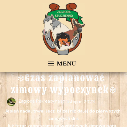
❄️Czas zaplanować  
zimowy wypoczynek❄️
Zagroda Rekreacyjna
10 listopad 2023
Jesień nadal trwa! lecz blizej niż dalej do pierwszych
zimowych dni.
Już teraz zapraszamy na wypoczynek zimową porą...