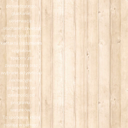
prowadzącego,
głaskanie,
obserwację i
„słuchanie” zwierząt
– naukę spokojnego
kontaktu i rozumienia
sygnałów,
spacery ze
zwierzętami oraz
wybrane aktywności
rekreacyjne,
przejażdżki (w
zależności od
programu i
warunków).
To spotkania, które
zostają w pamięci: