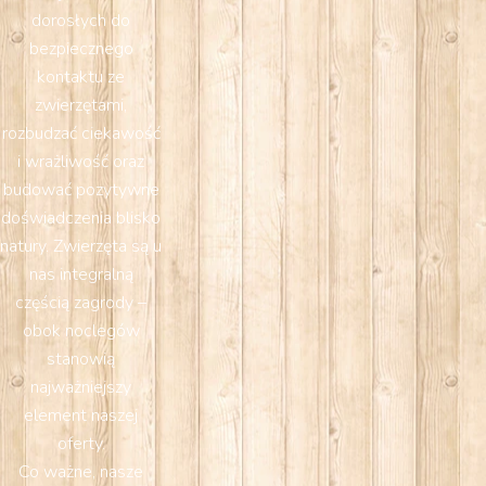
dorosłych do
bezpiecznego
kontaktu ze
zwierzętami,
rozbudzać ciekawość
i wrażliwość oraz
budować pozytywne
doświadczenia blisko
natury. Zwierzęta są u
nas integralną
częścią zagrody –
obok noclegów
stanowią
najważniejszy
element naszej
oferty.
Co ważne, nasze