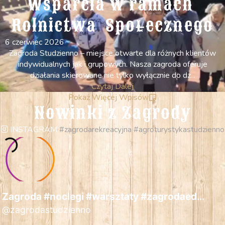
Wsparcia w ramach 
Rolnictwa  Społecznego
6 czerwiec 2026
Zagroda Studzienno – miejsce otwarte dla różnych klientów
indywidualnych jak i grupowych. Nasza zagroda oferuje
działania skierowane nie tylko wyłącznie do dz...
Czytaj Dalej
Pokaż Więcej Wpisów
Nowinki z Zagrody
INSTAGRAM
#zagrodarekreacyjna #agroturystykastudzienno