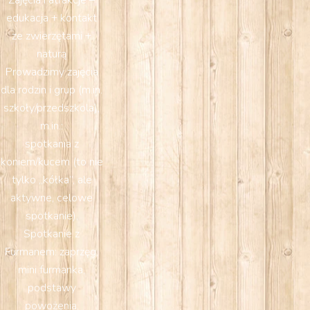
Zajęcia i atrakcje –
edukacja + kontakt
ze zwierzętami +
naturą
Prowadzimy zajęcia
dla rodzin i grup (m.in.
szkoły/przedszkola),
m.in.:
spotkania z
koniem/kucem (to nie
tylko „kółka”, ale
aktywne, celowe
spotkanie),
Spotkanie z
Furmanem: zaprzęg,
mini furmanka,
podstawy
powożenia,