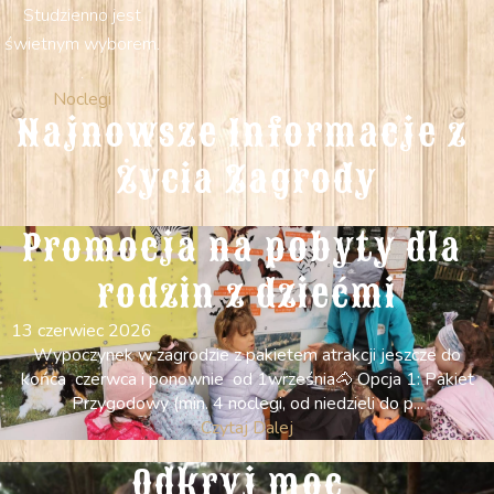
Studzienno jest
świetnym wyborem.
.
Noclegi
Najnowsze Informacje z 
Życia Zagrody
Promocja na pobyty dla 
rodzin z dziećmi
13 czerwiec 2026
Wypoczynek w zagrodzie z pakietem atrakcji jeszcze do
końca czerwca i ponownie od 1września ​ ​🐴 Opcja 1: Pakiet
Przygodowy (min. 4 noclegi, od niedzieli do p...
Czytaj Dalej
Odkryj moc  