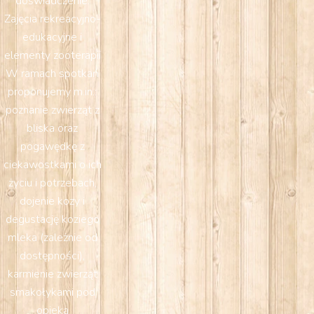
doświadczenie.
Zajęcia rekreacyjno-
edukacyjne i
elementy zooterapii
W ramach spotkań
proponujemy m.in.:
poznanie zwierząt z
bliska oraz
pogawędkę z
ciekawostkami o ich
życiu i potrzebach,
dojenie kozy i
degustację koziego
mleka (zależnie od
dostępności),
karmienie zwierząt
smakołykami pod
opieką