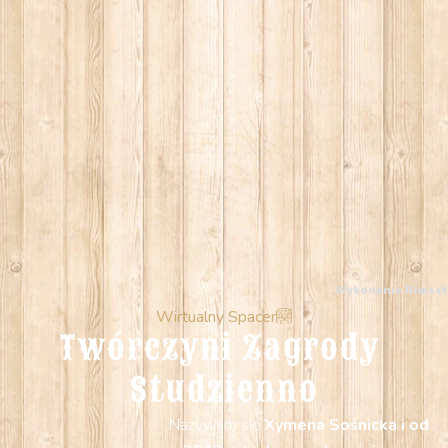
Wykonanie
Rimset
Wirtualny Spacer
Twórczyni Zagrody 
Studzienno
Nazywam się
Xymena Sośnicka i od