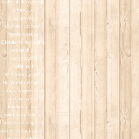
wykwalifikowanego
terapeute
zajęciuowego,
doświadczonego
hipoterapeutę.
Oferujemy noclegi w
pokojach 2-
osobowych i
rodzinnych
Dla swobody gości
dużym atutem jest
dobrze wyposażona
kuchnia, aneks
kuchenny oraz
świetlico-jadalnia –
idealne na wspólne
posiłki i odpoczynek.