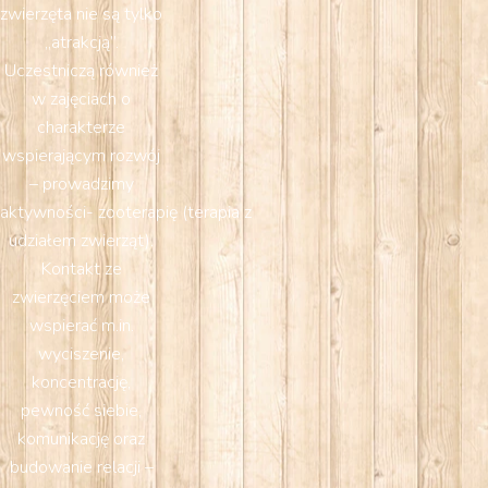
zwierzęta nie są tylko
„atrakcją”.
Uczestniczą również
w zajęciach o
charakterze
wspierającym rozwój
– prowadzimy
aktywności- zooterapię (terapia z
udziałem zwierząt).
Kontakt ze
zwierzęciem może
wspierać m.in.
wyciszenie,
koncentrację,
pewność siebie,
komunikację oraz
budowanie relacji –