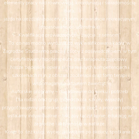
elementy pracy nad równowagą, koordynacją i świadomością
ciała,
jazda na ujeżdżalni/spacery z końmi w wariancie rekreacyjnym
(dopasowane do uczestnika).
Kwalifikacje prowadzących – zajęcia „z sensem”
To, co nas mocno wyróżnia, to wykwalifikowana kadra: w
Zagrodzie Studzienno pracują osoby z doświadczeniem, w tym
certyfikowany hipoterapeuta oraz terapeuta zajęciowy.
Nasze podejście opiera się na realnych kompetencjach i
szkoleniach m.in. z obszaru zooterapii oraz form terapii
wspomaganych udziałem zwierząt
Autorskie programy – dopasowane do wieku i potrzeb
Dla rodzin oraz grup (przedszkola, szkoły, wyjazdy)
przygotowujemy autorskie scenariusze zajęć, a program pobytu
ustalamy indywidualnie – tak, aby łączył konie, edukację w
zagrodzie i aktywności w naturze.
Konie to też kuligi, wycieczki wozem po okolicy, spotkania z