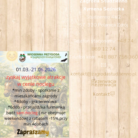
Zagroda Studzienno
Xymena Sośnicka
Studzienno 4a/2
57-320 Polanica Zdrój
Telefon stacjonarny:
+48 74
869 12 74
Telefon kom:
+48 887 755 360
kontakt@zagrodastudzienno.pl
Rezerwacja
Rezerwacja
Kontakt