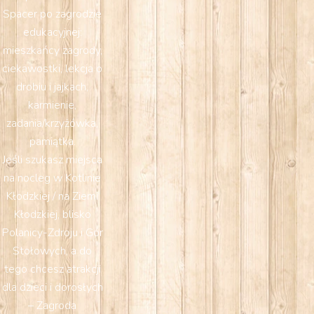
Spacer po zagrodzie
edukacyjnej:
mieszkańcy zagrody,
ciekawostki, lekcja o
drobiu i jajkach,
karmienie,
zadania/krzyżówka,
pamiątka.
Jeśli szukasz miejsca
na nocleg w Kotlinie
Kłodzkiej / na Ziemi
Kłodzkiej, blisko
Polanicy-Zdroju i Gór
Stołowych, a do
tego chcesz atrakcji
dla dzieci i dorosłych
– Zagroda