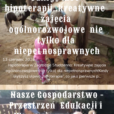
hipoterapii..kreatywne  
zajęcia 
ogólnorozwojowe  nie 
tylko dla 
niepełnosprawnych
13 czerwiec 2026
Hipoterapia w Zagrodzie Studzienno: Kreatywne zajęcia
ogólnorozwojowe (nie tylko) dla niepełnosprawnych! ​Kiedy
słyszysz słowo „hipoterapia”, co jako pierwsze p...
Czytaj Dalej
Nasze Gospodarstwo -
Przestrzeń  Edukacji i 