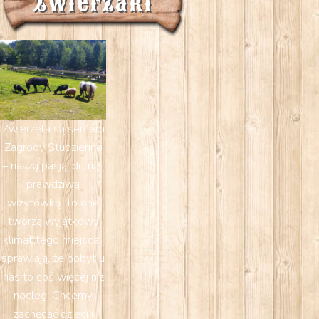
Zwierzaki
Zwierzęta są sercem
Zagrody Studzienno
– naszą pasją, dumą i
prawdziwą
wizytówką. To one
tworzą wyjątkowy
klimat tego miejsca i
sprawiają, że pobyt u
nas to coś więcej niż
nocleg. Chcemy
zachęcać dzieci i