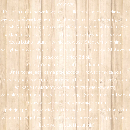
Stołowe)
Konie są naszą największą pasją – dlatego chętnie dzielimy się
wiedzą i doświadczeniem z najmłodszymi oraz dorosłymi gośćmi.
Kucyk Gucio i nasze pozostałe wierzchowce rozbudzają miłość
do koni, uczą uważności i zachęcają do aktywnego spędzania
czasu blisko natury – w miejscowości Studzienno (gmina
Szczytna, powiat kłodzki, Dolny Śląsk), w otulinie Gór Stołowych
i niedaleko Polanicy-Zdroju.
Co wyróżnia nasze spotkania z końmi?
U nas to nie jest „sama przejażdżka”. Prowadzimy zajęcia
rekreacyjne z końmi, ukierunkowaną hipoterapię.Łączymy ruch,
edukację i świadomy kontaktem człowiek–zwierzę.
W praktyce oznacza to, że podczas zajęć (w zależności od wieku
i możliwości uczestnika) pojawiają się m.in.:
spokojne poznanie konia/kuca i zasady bezpiecznego kontaktu,
wspólne przygotowanie (czyszczenie, prowadzenie, pielęgnacja
– budowanie relacji i zaufania)