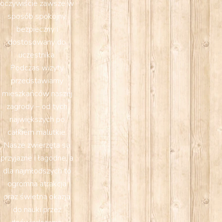
oczywiście zawsze w
sposób spokojny,
bezpieczny i
dostosowany do
uczestnika.
Podczas wizyty
przedstawiamy
mieszkańców naszej
zagrody – od tych
największych po
całkiem malutkie.
Nasze zwierzęta są
przyjazne i łagodne, a
dla najmłodszych to
ogromna atrakcja
oraz świetna okazja
do nauki przez