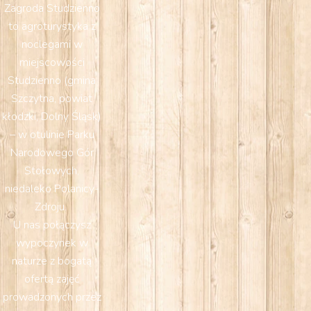
Zagroda Studzienno
to agroturystyka z
noclegami w
miejscowości
Studzienno (gmina
Szczytna, powiat
kłodzki, Dolny Śląsk)
– w otulinie Parku
Narodowego Gór
Stołowych,
niedaleko Polanicy-
Zdroju.
U nas połączysz
wypoczynek w
naturze z bogatą
ofertą zajęć
prowadzonych przez