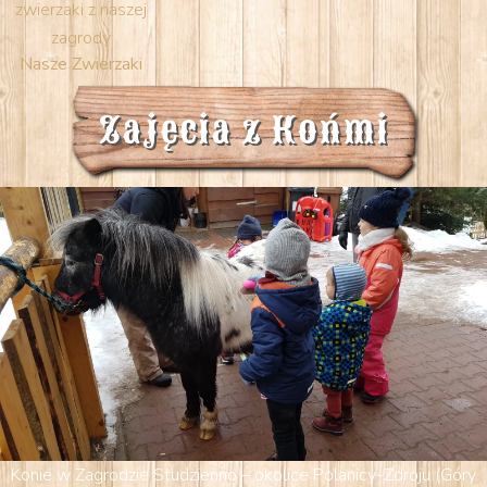
zwierzaki z naszej
zagrody
Nasze Zwierzaki
Zajęcia z Końmi
Konie w Zagrodzie Studzienno – okolice Polanicy-Zdroju (Góry