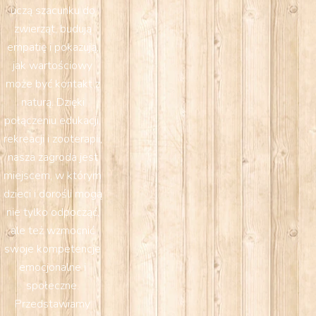
uczą szacunku do
zwierząt, budują
empatię i pokazują,
jak wartościowy
może być kontakt z
naturą. Dzięki
połączeniu edukacji,
rekreacji i zooterapii,
nasza zagroda jest
miejscem, w którym
dzieci i dorośli mogą
nie tylko odpocząć,
ale też wzmocnić
swoje kompetencje
emocjonalne i
społeczne.
Przedstawiamy