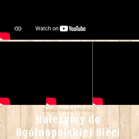
Zobacz Więcej Filmów
Należymy do 
Ogólnopolskiej Sieci 