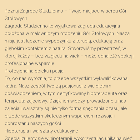
Poznaj Zagrodę Studzienno – Twoje miejsce w sercu Gór
Stołowych
​Zagroda Studzienno to wyjątkowa zagroda edukacyjna
położona w malowniczym otoczeniu Gór Stołowych. Naszą
misją jest łączenie wypoczynku z terapią, edukacją oraz
głębokim kontaktem z naturą. Stworzyliśmy przestrzeń, w
której każdy – bez względu na wiek – może odnaleźć spokój i
profesjonalne wsparcie.
​Profesjonalna opieka i pasja
​To, co nas wyróżnia, to przede wszystkim wykwalifikowana
kadra. Nasz zespół tworzą pasjonaci z wieloletnim
doświadczeniem, w tym certyfikowany hipoterapeuta oraz
terapeuta zajęciowy. Dzięki ich wiedzy, prowadzone u nas
zajęcia i warsztaty są nie tylko formą spędzania czasu, ale
przede wszystkim skutecznym wsparciem rozwoju i
dobrostanu naszych gości.
​Hipoterapia i warsztaty edukacyjne
​Specjalizujemy się w hipoterapii, wykorzystując unikalną więź