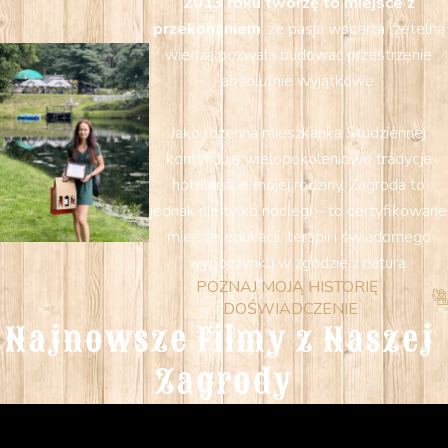
2013 roku tworzę to miejsce z
przekonaniem
, że pasja wsparta rzetelną
wiedzą pozwala budować przestrzenie
absolutnie wyjątkowe.
Jako rdzenna mieszkanka Studziennej
kontynuuję wielopokoleniowe tradycje
hotelarskie mojej rodziny. Zagroda to
jednak nie tylko noclegi – to certyfikowane
miejsce edukacji, terapii i świadomego
wypoczynku w zgodzie z naturą.
POZNAJ MOJĄ HISTORIĘ I
DOŚWIADCZENIE
Najnowsze Filmy z Naszej 
Zagrody