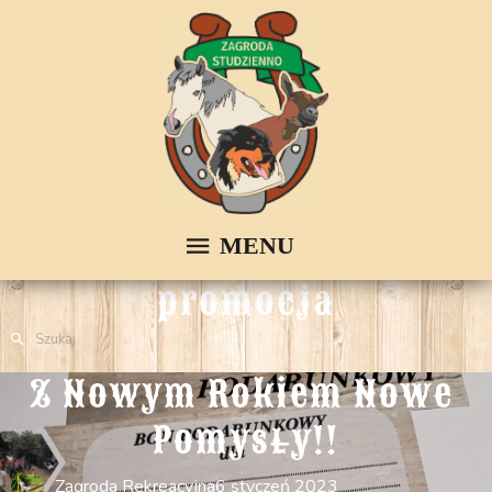
promocja
Z Nowym Rokiem Nowe 
Pomysły!!
Zagroda Rekreacyjna
6 styczeń 2023