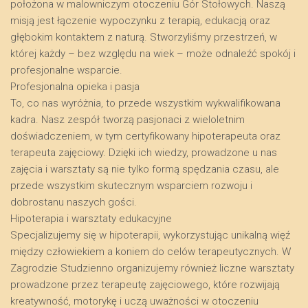
położona w malowniczym otoczeniu Gór Stołowych. Naszą
misją jest łączenie wypoczynku z terapią, edukacją oraz
głębokim kontaktem z naturą. Stworzyliśmy przestrzeń, w
której każdy – bez względu na wiek – może odnaleźć spokój i
profesjonalne wsparcie.
​Profesjonalna opieka i pasja
​To, co nas wyróżnia, to przede wszystkim wykwalifikowana
kadra. Nasz zespół tworzą pasjonaci z wieloletnim
doświadczeniem, w tym certyfikowany hipoterapeuta oraz
terapeuta zajęciowy. Dzięki ich wiedzy, prowadzone u nas
zajęcia i warsztaty są nie tylko formą spędzania czasu, ale
przede wszystkim skutecznym wsparciem rozwoju i
dobrostanu naszych gości.
​Hipoterapia i warsztaty edukacyjne
​Specjalizujemy się w hipoterapii, wykorzystując unikalną więź
między człowiekiem a koniem do celów terapeutycznych. W
Zagrodzie Studzienno organizujemy również liczne warsztaty
prowadzone przez terapeutę zajęciowego, które rozwijają
kreatywność, motorykę i uczą uważności w otoczeniu