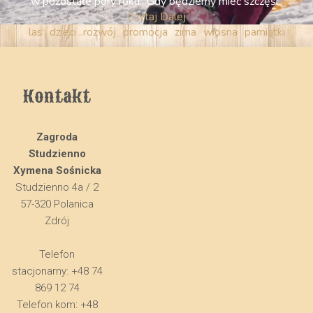
w pozostałe pory roku.. Gdy będziemy mieć szczęś...
Czytaj Dalej
las
dzieci
rozwój
promocja
zima
wiosna
pamiątki
Kontakt
Zagroda
Studzienno
Xymena Sośnicka
Studzienno 4a / 2
57-320 Polanica
Zdrój
Telefon
stacjonarny: +48 74
869 12 74
Telefon kom: +48