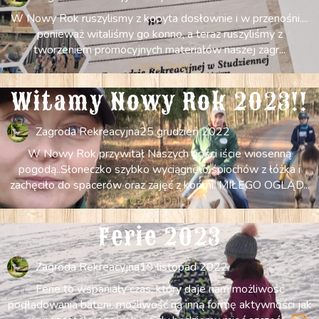
W Nowy Rok ruszylismy z kopyta dosłownie i w przenośni....
ponieważ witaliśmy go konno, a teraz ruszyliśmy z
tworzeniem promocyjnych materiałów naszej zagr...
Czytaj Dalej
Witamy Nowy Rok 2023!!
Zagroda Rekreacyjna
25 grudzień 2022
W Nowy Rok przywitał Naszych gości iście wiosenną
pogodą..Słoneczko szybko wyciągnęło śpiochów z łóżka i
zachęciło do spacerów oraz zajęć z końmi. MIŁEGO OGLĄD...
Czytaj Dalej
Ferie 2023
Zagroda Rekreacyjna
19 listopad 2022
Ferie to wspaniały czas, który daje nam możliwość
podładowania baterii, możliwość na inną formę aktywności jak