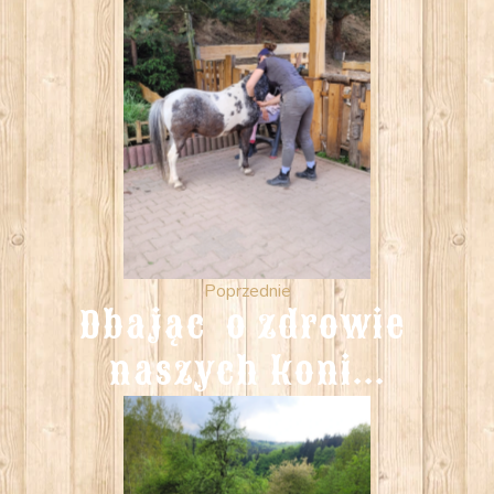
Poprzednie
Dbając  o zdrowie 
naszych koni...