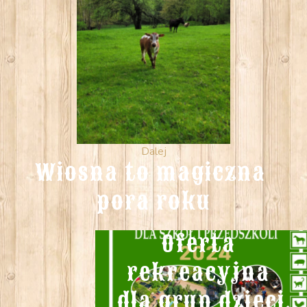
Dalej
Wiosna to magiczna 
pora roku
Oferta  
rekreacyjna  
dla grup dzieci.