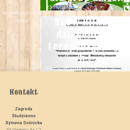
23 styczeń 2024
Sprawdź jeszcze te
Słów kilka o 
wpisy.
działaniach 
terapeutycznyc
h...
13 styczeń 2024
Kontakt
Zagroda
Studzienno
Xymena Sośnicka
Studzienno 4a / 2