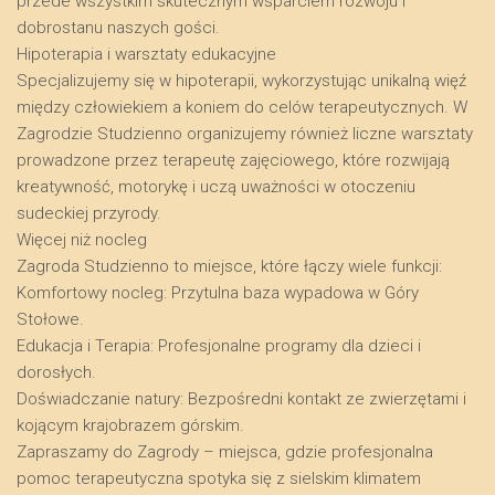
przede wszystkim skutecznym wsparciem rozwoju i
dobrostanu naszych gości.
​Hipoterapia i warsztaty edukacyjne
​Specjalizujemy się w hipoterapii, wykorzystując unikalną więź
między człowiekiem a koniem do celów terapeutycznych. W
Zagrodzie Studzienno organizujemy również liczne warsztaty
prowadzone przez terapeutę zajęciowego, które rozwijają
kreatywność, motorykę i uczą uważności w otoczeniu
sudeckiej przyrody.
​Więcej niż nocleg
​Zagroda Studzienno to miejsce, które łączy wiele funkcji:
​Komfortowy nocleg: Przytulna baza wypadowa w Góry
Stołowe.
​Edukacja i Terapia: Profesjonalne programy dla dzieci i
dorosłych.
​Doświadczanie natury: Bezpośredni kontakt ze zwierzętami i
kojącym krajobrazem górskim.
​Zapraszamy do Zagrody – miejsca, gdzie profesjonalna
pomoc terapeutyczna spotyka się z sielskim klimatem