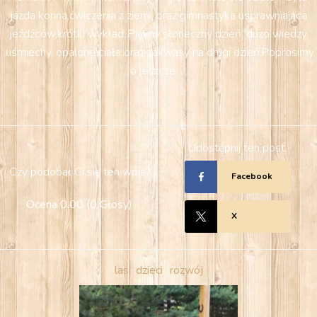
jazda konna,ćwiczenia z ziemi, oraz gimnastyka usprawniająca
jeźdźców,krótki wykład..Piękny słoneczny dzień, duzo wiedzy
,uśmiechy, opalone ciała oraz zakwasy na drugi dzień.Poprosimy
o jeszcze ....
Udostępnij ten post.
Czy podobał Ci się ten wpis?
Facebook
Ocena
0.00
(
0
Głosy
)
X
las
dzieci
rozwój