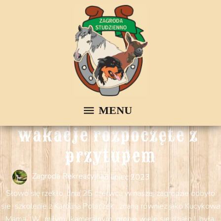
wakacje rozpoczęte z 
przytupem
Zagroda Rekreacyjna
3 lipiec 2023
Słowo się rzekło, dnia 25 czerwca w naszej zagrodzie odbyło
sie szkolenie z Karolina Polaczek , znaną równiez jako Kucykowa
Mama....W miłym , kameralnym gronie wiele sie działo ! była