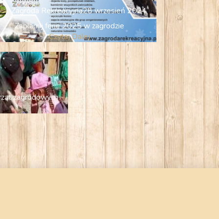
Zagroda Rekreacyjna
28 wrzesień 2024
Zaplanuj ferie 2025 w zagrodzie
Czytaj Dalej
erząt zagrodowych