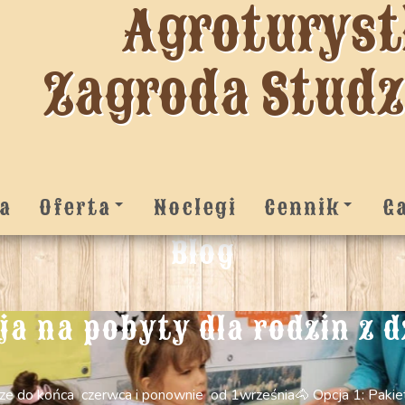
Agroturys
Zagroda Stud
a
Oferta
Noclegi
Cennik
G
Blog
a na pobyty dla rodzin z d
 do końca czerwca i ponownie od 1września ​ ​🐴 Opcja 1: Pakiet 