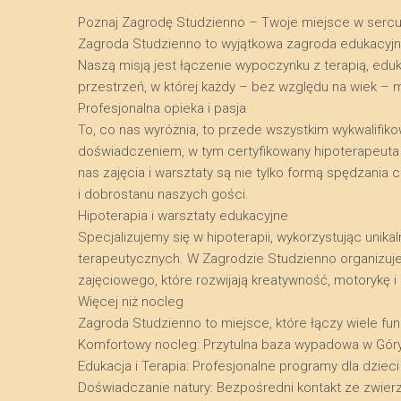
Poznaj Zagrodę Studzienno – Twoje miejsce w serc
​Zagroda Studzienno to wyjątkowa zagroda edukacyj
Naszą misją jest łączenie wypoczynku z terapią, edu
przestrzeń, w której każdy – bez względu na wiek – 
​Profesjonalna opieka i pasja
​To, co nas wyróżnia, to przede wszystkim wykwalifik
doświadczeniem, w tym certyfikowany hipoterapeuta o
nas zajęcia i warsztaty są nie tylko formą spędzani
i dobrostanu naszych gości.
​Hipoterapia i warsztaty edukacyjne
​Specjalizujemy się w hipoterapii, wykorzystując uni
terapeutycznych. W Zagrodzie Studzienno organizuj
zajęciowego, które rozwijają kreatywność, motorykę 
​Więcej niż nocleg
​Zagroda Studzienno to miejsce, które łączy wiele funk
​Komfortowy nocleg: Przytulna baza wypadowa w Gór
​Edukacja i Terapia: Profesjonalne programy dla dzieci
​Doświadczanie natury: Bezpośredni kontakt ze zwier