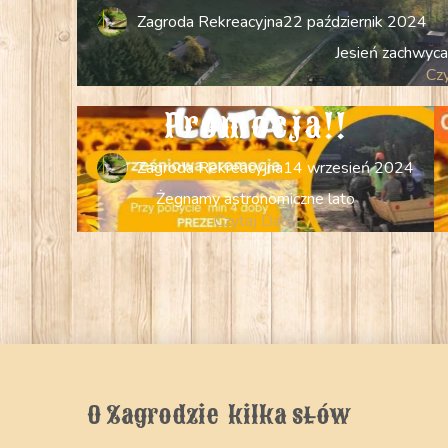
Zagroda Rekreacyjna
22 październik 2024
Jesień zachwyc
Czy
Promocja!!
Zagroda Rekreacyjna
14 wrzesień 2024
Żegnamy astronomiczne lato
Czytaj Dalej
O Zagrodzie  kilka słów