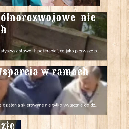
gólnorozwojowe  nie 
ch
łyszysz słowo „hipoterapia”, co jako pierwsze p...
Wsparcia w ramach 
działania skierowane nie tylko wyłącznie do dz...
zie