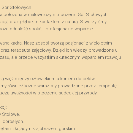
u Gór Stołowych
na położona w malowniczym otoczeniu Gór Stołowych.
kacją oraz głębokim kontaktem z naturą. Stworzyliśmy
może odnaleźć spokój i profesjonalne wsparcie.
owana kadra. Nasz zespół tworzą pasjonaci z wieloletnim
raz terapeuta zajęciowy. Dzięki ich wiedzy, prowadzone u
a czasu, ale przede wszystkim skutecznym wsparciem rozwoju
kalną więź między człowiekiem a koniem do celów
emy również liczne warsztaty prowadzone przez terapeutę
i uczą uważności w otoczeniu sudeckiej przyrody.
cji:
y Stołowe.
 i dorosłych.
zętami i kojącym krajobrazem górskim.