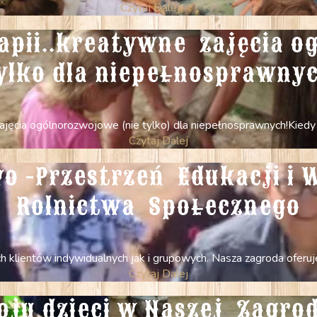
Czytaj Dalej
apii..kreatywne  zajęcia o
ylko dla niepełnosprawny
ęcia ogólnorozwojowe (nie tylko) dla niepełnosprawnych! ​Kiedy s
Czytaj Dalej
o -Przestrzeń  Edukacji i 
Rolnictwa  Społecznego
 klientów indywidualnych jak i grupowych. Nasza zagroda oferuje 
Czytaj Dalej
u dzieci w Naszej  Zagrod