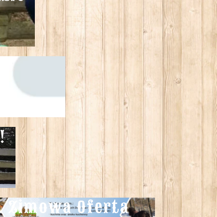
oc terapeutyczną.
!
Zimowa Oferta