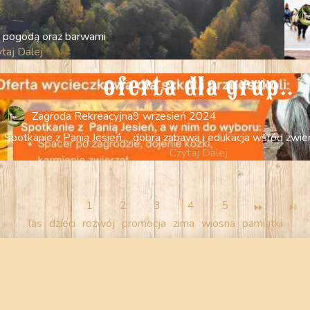
a pogodą oraz barwami
taj Dalej
oferta dla grup..
Zagroda Rekreacyjna
9 wrzesień 2024
Spotkanie z Panią Jesień.... dobra zabawa i edukacja wśród zwi
Czytaj Dalej
1
2
3
4
5
las
dzieci
rozwój
promocja
zima
wiosna
pamiątki