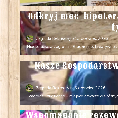
Odkryj moc  hipoter
t
Zagroda Rekreacyjna
13 czerwiec 2026
Hipoterapia w Zagrodzie Studzienno: Kreatywne zaj
Nasze Gospodarstw
Zagroda Rekreacyjna
6 czerwiec 2026
Zagroda Studzienno – miejsce otwarte dla różnych
Wspomaganie rozowoj