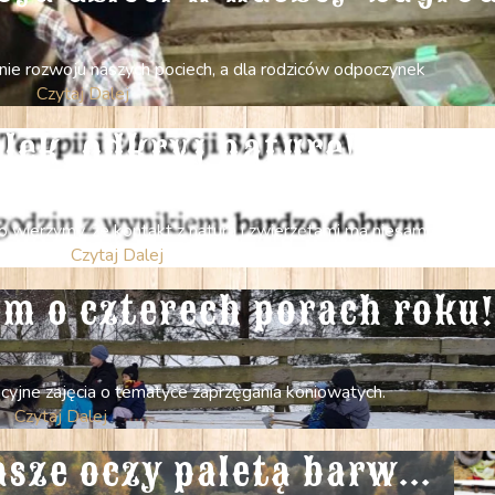
ie rozwoju naszych pociech, a dla rodziców odpoczynek
Czytaj Dalej
lęk, odkryj naturę!!
o wierzymy, że kontakt z naturą i zwierzętami ma niesamowitą m
Czytaj Dalej
m o czterech porach roku!
cyjne zajęcia o tematyce zaprzęgania koniowatych.
Czytaj Dalej
asze oczy paletą barw...