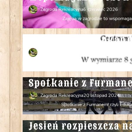
Zagroda Rekreacyjna
6 czerwiec 2026
Zajęcia w zagrodzie to wspomagan
pokanj 
Zagroda Rekreacyjna
21 listopad 2024
Pokonaj lęk, odkryj naturę! W Zagrodzie Studzienn
Spotkanie z Furmane
Zagroda Rekreacyjna
20 listopad 2024
Spotkanie z Furmanem! czyli Eduka
Jesień rozpieszcza n