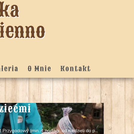
tka
zienno
aleria
O Mnie
Kontakt
ziećmi
Przygodowy (min. 4 noclegi, od niedzieli do p...