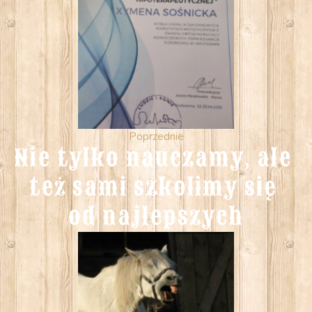
Poprzednie
Nie tylko nauczamy, ale 
też sami szkolimy się 
od najlepszych