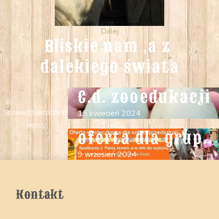
Dalej
Bliskie nam ,a z 
dalekiego świata
C.d. zooedukacji
Sprawdź jeszcze te
15 kwiecień 2024
wpisy.
oferta dla grup..
9 wrzesień 2024
Kontakt