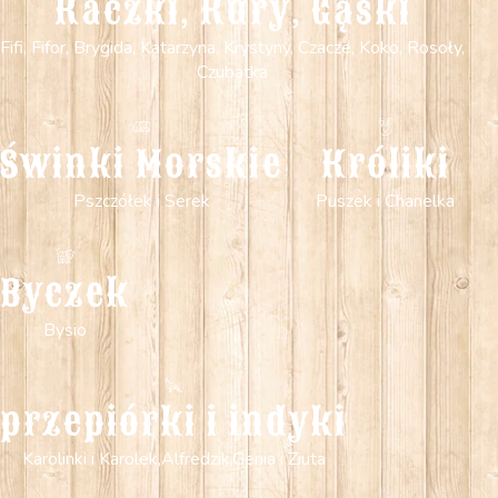
Kaczki, Kury, Gąski
Fifi, Fifor, Brygida, Katarzyna, Krystyny, Czacze, Koko, Rosoły,
Czubatka
Świnki Morskie
Króliki
Pszczółek i Serek
Puszek i Chanelka
Byczek
Bysio
przepiórki i indyki
Karolinki i Karolek,Alfredzik,Genia i Ziuta