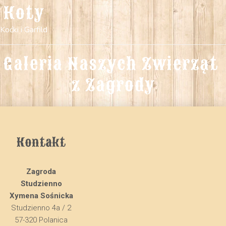
Koty
Koćki i Garfild
Galeria Naszych Zwierząt 
z Zagrody
Kontakt
Zagroda
Studzienno
Xymena Sośnicka
Studzienno 4a / 2
57-320 Polanica