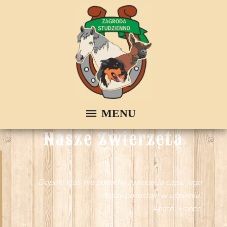
Nasze Zwierzęta
Dopóki ktoś nie pokocha zwierzęcia część jego
duszy pozostaje w uśpieniu.
Anatol France