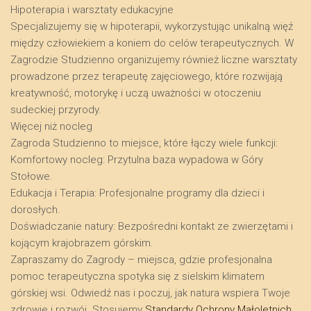
​Hipoterapia i warsztaty edukacyjne
​Specjalizujemy się w hipoterapii, wykorzystując unikalną więź
między człowiekiem a koniem do celów terapeutycznych. W
Zagrodzie Studzienno organizujemy również liczne warsztaty
prowadzone przez terapeutę zajęciowego, które rozwijają
kreatywność, motorykę i uczą uważności w otoczeniu
sudeckiej przyrody.
​Więcej niż nocleg
​Zagroda Studzienno to miejsce, które łączy wiele funkcji:
​Komfortowy nocleg: Przytulna baza wypadowa w Góry
Stołowe.
​Edukacja i Terapia: Profesjonalne programy dla dzieci i
dorosłych.
​Doświadczanie natury: Bezpośredni kontakt ze zwierzętami i
kojącym krajobrazem górskim.
​Zapraszamy do Zagrody – miejsca, gdzie profesjonalna
pomoc terapeutyczna spotyka się z sielskim klimatem
górskiej wsi. Odwiedź nas i poczuj, jak natura wspiera Twoje
zdrowie i rozwój. Stosujemy
Standardy Ochrony Małoletnich