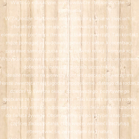
Wartości edukacyjne, wychowawcze i terapeutyczne –
zooterapia
W Zagrodzie Studzienno zwierzęta biorą udział w zajęciach o
charakterze wspierającym – prowadzimy aktywności z
elementami zooterapii (terapii z udziałem zwierząt). Taki kontakt
może pomagać w budowaniu pewności siebie, koncentracji,
poprawie samopoczucia oraz w rozwoju relacji i komunikacji.
Wszystko odbywa się spokojnie i bezpiecznie, z poszanowaniem
dobrostanu zwierząt i potrzeb uczestników.
Idealne miejsce na pierwszy kontakt dziecka ze zwierzętami
Nasze zwierzęta mają łagodne usposobienie, dlatego dla rodzin z
dziećmi to świetna okazja do pierwszego, pozytywnego
spotkania ze zwierzętami „na wsi”. Taki kontakt wspiera rozwój
dziecka: uczy empatii, odpowiedzialności, delikatności i szacunku
do świata żywego. Obserwujemy, że po wizycie u nas dzieci
częściej zadają pytania, chcą więcej wiedzieć i zaczynają
interesować się zwierzętami oraz naturą.