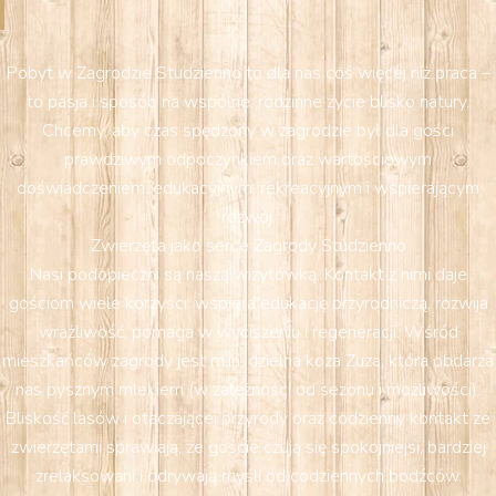
Pobyt w Zagrodzie Studzienno to dla nas coś więcej niż praca –
to pasja i sposób na wspólne, rodzinne życie blisko natury.
Chcemy, aby czas spędzony w zagrodzie był dla gości
prawdziwym odpoczynkiem oraz wartościowym
doświadczeniem: edukacyjnym, rekreacyjnym i wspierającym
rozwój.
Zwierzęta jako serce Zagrody Studzienno
Nasi podopieczni są naszą wizytówką. Kontakt z nimi daje
gościom wiele korzyści: wspiera edukację przyrodniczą, rozwija
wrażliwość, pomaga w wyciszeniu i regeneracji. Wśród
mieszkańców zagrody jest m.in. dzielna koza Zuza, która obdarza
nas pysznym mlekiem (w zależności od sezonu i możliwości).
Bliskość lasów i otaczającej przyrody oraz codzienny kontakt ze
zwierzętami sprawiają, że goście czują się spokojniejsi, bardziej
zrelaksowani i odrywają myśli od codziennych bodźców.