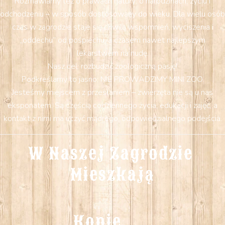
Rozmawiamy też o prawach natury: o narodzinach, życiu i
odchodzeniu – w sposób dostosowany do wieku. Dla wielu osób
czas w zagrodzie staje się chwilą wspomnień, wyciszenia i
„oddechu” od pośpiechu, a czasem nawet najlepszym
lekarstwem na nudę.
Nasz cel: rozbudzić zoologiczną pasję!
Podkreślamy to jasno: NIE PROWADZIMY MINI ZOO.
Jesteśmy miejscem z przesłaniem – zwierzęta nie są u nas
eksponatem. Są częścią codziennego życia, edukacji i zajęć, a
kontakt z nimi ma uczyć mądrego, odpowiedzialnego podejścia.
W Naszej Zagrodzie 
Mieszkają
Konie