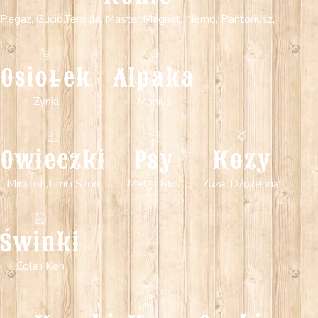
Pegaz, Gucio,Temida, Master,Magnat, Nemo, Pantoriusz,
Osiołek
Alpaka
Zynia
Maniuś
Owieczki
Psy
Kozy
Mini,Tofi,Timi i Szon
Mela i Moli
Zuza, Dźozefina,
Świnki
Cola i Ken