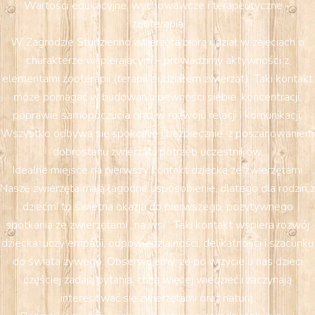
Wartości edukacyjne, wychowawcze i terapeutyczne –
zooterapia
W Zagrodzie Studzienno zwierzęta biorą udział w zajęciach o
charakterze wspierającym – prowadzimy aktywności z
elementami zooterapii (terapii z udziałem zwierząt). Taki kontakt
może pomagać w budowaniu pewności siebie, koncentracji,
poprawie samopoczucia oraz w rozwoju relacji i komunikacji.
Wszystko odbywa się spokojnie i bezpiecznie, z poszanowaniem
dobrostanu zwierząt i potrzeb uczestników.
Idealne miejsce na pierwszy kontakt dziecka ze zwierzętami
Nasze zwierzęta mają łagodne usposobienie, dlatego dla rodzin z
dziećmi to świetna okazja do pierwszego, pozytywnego
spotkania ze zwierzętami „na wsi”. Taki kontakt wspiera rozwój
dziecka: uczy empatii, odpowiedzialności, delikatności i szacunku
do świata żywego. Obserwujemy, że po wizycie u nas dzieci
częściej zadają pytania, chcą więcej wiedzieć i zaczynają
interesować się zwierzętami oraz naturą.