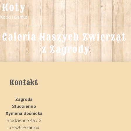
Koty
Koćki i Garfild
Galeria Naszych Zwierząt 
z Zagrody
Kontakt
Zagroda
Studzienno
Xymena Sośnicka
Studzienno 4a / 2
57-320 Polanica