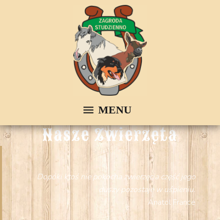
Nasze Zwierzęta
Dopóki ktoś nie pokocha zwierzęcia część jego
duszy pozostaje w uśpieniu.
Anatol France