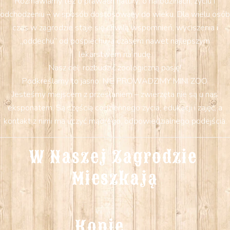
Rozmawiamy też o prawach natury: o narodzinach, życiu i
odchodzeniu – w sposób dostosowany do wieku. Dla wielu osób
czas w zagrodzie staje się chwilą wspomnień, wyciszenia i
„oddechu” od pośpiechu, a czasem nawet najlepszym
lekarstwem na nudę.
Nasz cel: rozbudzić zoologiczną pasję!
Podkreślamy to jasno: NIE PROWADZIMY MINI ZOO.
Jesteśmy miejscem z przesłaniem – zwierzęta nie są u nas
eksponatem. Są częścią codziennego życia, edukacji i zajęć, a
kontakt z nimi ma uczyć mądrego, odpowiedzialnego podejścia.
W Naszej Zagrodzie 
Mieszkają
Konie