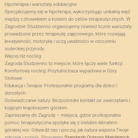
​Hipoterapia i warsztaty edukacyjne
​Specjalizujemy się w hipoterapii, wykorzystując unikalną więź
między człowiekiem a koniem do celów terapeutycznych. W
Zagrodzie Studzienno organizujemy również liczne warsztaty
prowadzone przez terapeutę zajęciowego, które rozwijają
kreatywność, motorykę i uczą uważności w otoczeniu
sudeckiej przyrody.
​Więcej niż nocleg
​Zagroda Studzienno to miejsce, które łączy wiele funkcji:
​Komfortowy nocleg: Przytulna baza wypadowa w Góry
Stołowe.
​Edukacja i Terapia: Profesjonalne programy dla dzieci i
dorosłych.
​Doświadczanie natury: Bezpośredni kontakt ze zwierzętami i
kojącym krajobrazem górskim.
​Zapraszamy do Zagrody – miejsca, gdzie profesjonalna
pomoc terapeutyczna spotyka się z sielskim klimatem
górskiej wsi. Odwiedź nas i poczuj, jak natura wspiera Twoje
zdrowie i rozwój. Stosujemy
Standardy Ochrony Małoletnich