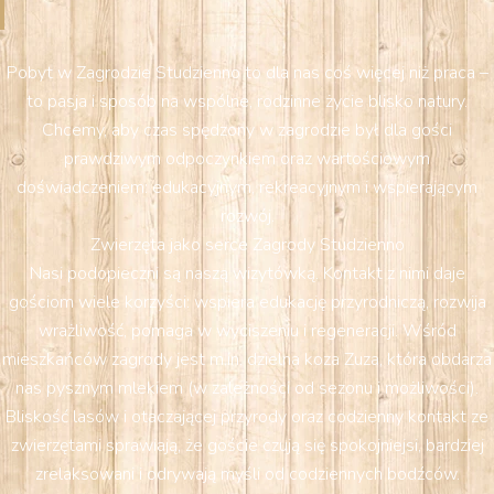
Pobyt w Zagrodzie Studzienno to dla nas coś więcej niż praca –
to pasja i sposób na wspólne, rodzinne życie blisko natury.
Chcemy, aby czas spędzony w zagrodzie był dla gości
prawdziwym odpoczynkiem oraz wartościowym
doświadczeniem: edukacyjnym, rekreacyjnym i wspierającym
rozwój.
Zwierzęta jako serce Zagrody Studzienno
Nasi podopieczni są naszą wizytówką. Kontakt z nimi daje
gościom wiele korzyści: wspiera edukację przyrodniczą, rozwija
wrażliwość, pomaga w wyciszeniu i regeneracji. Wśród
mieszkańców zagrody jest m.in. dzielna koza Zuza, która obdarza
nas pysznym mlekiem (w zależności od sezonu i możliwości).
Bliskość lasów i otaczającej przyrody oraz codzienny kontakt ze
zwierzętami sprawiają, że goście czują się spokojniejsi, bardziej
zrelaksowani i odrywają myśli od codziennych bodźców.