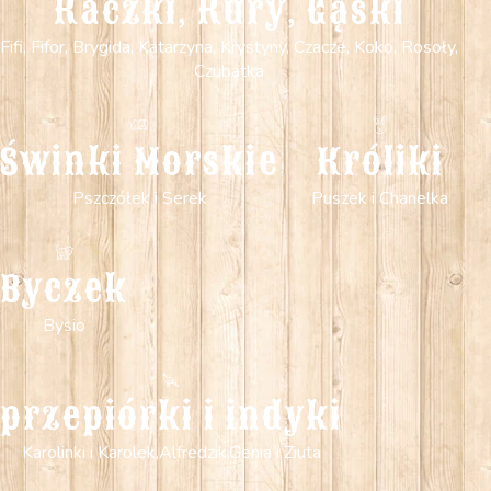
Kaczki, Kury, Gąski
Fifi, Fifor, Brygida, Katarzyna, Krystyny, Czacze, Koko, Rosoły,
Czubatka
Świnki Morskie
Króliki
Pszczółek i Serek
Puszek i Chanelka
Byczek
Bysio
przepiórki i indyki
Karolinki i Karolek,Alfredzik,Genia i Ziuta