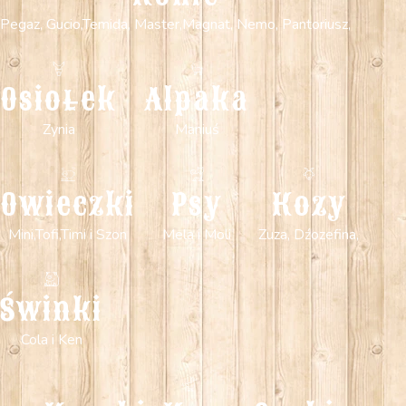
Pegaz, Gucio,Temida, Master,Magnat, Nemo, Pantoriusz,
Osiołek
Alpaka
Zynia
Maniuś
Owieczki
Psy
Kozy
Mini,Tofi,Timi i Szon
Mela i Moli
Zuza, Dźozefina,
Świnki
Cola i Ken