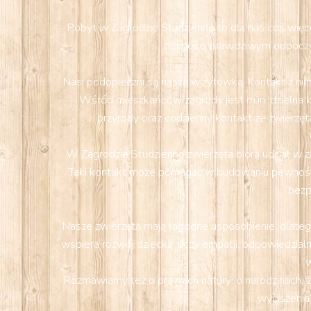
Pobyt w Zagrodzie Studzienno to dla nas coś więcej
dla gości prawdziwym odpoczy
Nasi podopieczni są naszą wizytówką. Kontakt z nimi
Wśród mieszkańców zagrody jest m.in. dzielna k
przyrody oraz codzienny kontakt ze zwierzęta
W Zagrodzie Studzienno zwierzęta biorą udział w z
Taki kontakt może pomagać w budowaniu pewności s
bezp
Nasze zwierzęta mają łagodne usposobienie, dlatego
wspiera rozwój dziecka: uczy empatii, odpowiedzialn
w
Rozmawiamy też o prawach natury: o narodzinach, ż
wyciszenia