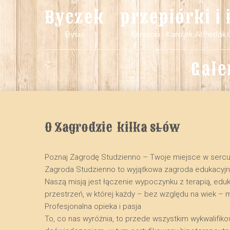
Byczek
przepiórki i 
Bysio
Karolinki i Karolek,Alfredzik,
Gale
O Zagrodzie  kilka słów
Poznaj Zagrodę Studzienno – Twoje miejsce w serc
​Zagroda Studzienno to wyjątkowa zagroda edukacyj
Naszą misją jest łączenie wypoczynku z terapią, edu
przestrzeń, w której każdy – bez względu na wiek – 
​Profesjonalna opieka i pasja
​To, co nas wyróżnia, to przede wszystkim wykwalifik