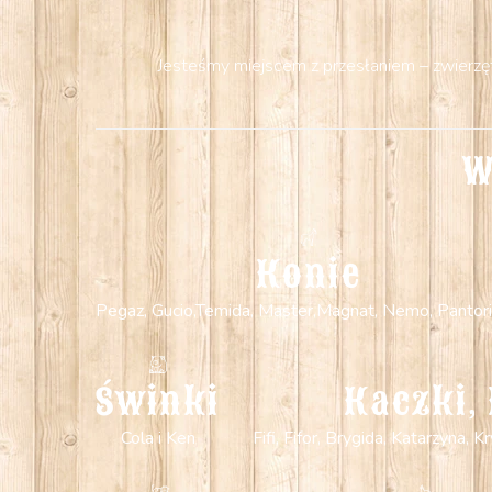
Jesteśmy miejscem z przesłaniem – zwierzęta
W
Konie
Pegaz, Gucio,Temida, Master,Magnat, Nemo, Pantori
Świnki
Kaczki, 
Cola i Ken
Fifi, Fifor, Brygida, Katarzyna,