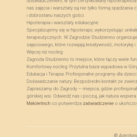
doświadczeniem, w tym certyfikowany hipoterapeuta o
nas zajęcia i warsztaty są nie tylko formą spędzani
i dobrostanu naszych gości.
​Hipoterapia i warsztaty edukacyjne
​Specjalizujemy się w hipoterapii, wykorzystując uni
terapeutycznych. W Zagrodzie Studzienno organizuj
zajęciowego, które rozwijają kreatywność, motorykę 
​Więcej niż nocleg
​Zagroda Studzienno to miejsce, które łączy wiele funk
​Komfortowy nocleg: Przytulna baza wypadowa w Gór
​Edukacja i Terapia: Profesjonalne programy dla dzieci
​Doświadczanie natury: Bezpośredni kontakt ze zwier
​Zapraszamy do Zagrody – miejsca, gdzie profesjona
górskiej wsi. Odwiedź nas i poczuj, jak natura wspie
Małoletnich
co potwierdza
zaświadczenie
o ukończon
© Agrotur