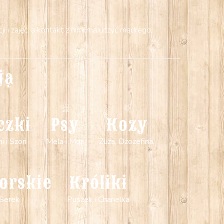
 i zajęć, a kontakt z nimi ma uczyć mądrego,
ją
czki
Psy
Kozy
mi i Szon
Mela i Moli
Zuza, Dźozefina,
orskie
Króliki
 Serek
Puszek i Chanelka