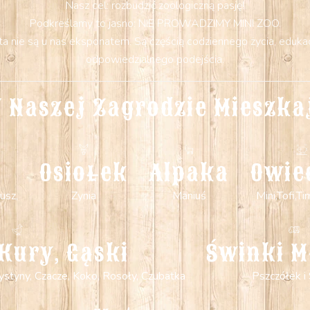
Nasz cel: rozbudzić zoologiczną pasję!
Podkreślamy to jasno: NIE PROWADZIMY MINI ZOO.
 nie są u nas eksponatem. Są częścią codziennego życia, edukacji
odpowiedzialnego podejścia.
 Naszej Zagrodzie Mieszka
Osiołek
Alpaka
Owie
usz,
Zynia
Maniuś
Mini,Tofi,Ti
Kury, Gąski
Świnki M
 Krystyny, Czacze, Koko, Rosoły, Czubatka
Pszczółek i