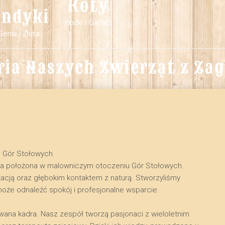
Koty
indyki
Koćki i Garfild
Genia i Ziuta
ria Naszych Zwierząt z Za
u Gór Stołowych
na położona w malowniczym otoczeniu Gór Stołowych.
kacją oraz głębokim kontaktem z naturą. Stworzyliśmy
może odnaleźć spokój i profesjonalne wsparcie.
owana kadra. Nasz zespół tworzą pasjonaci z wieloletnim