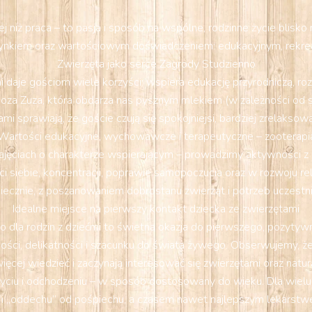
 niż praca – to pasja i sposób na wspólne, rodzinne życie blisk
nkiem oraz wartościowym doświadczeniem: edukacyjnym, rekrea
Zwierzęta jako serce Zagrody Studzienno
 daje gościom wiele korzyści: wspiera edukację przyrodniczą, ro
oza Zuza, która obdarza nas pysznym mlekiem (w zależności od sez
mi sprawiają, że goście czują się spokojniejsi, bardziej zrelakso
Wartości edukacyjne, wychowawcze i terapeutyczne – zooterapi
ajęciach o charakterze wspierającym – prowadzimy aktywności z el
iebie, koncentracji, poprawie samopoczucia oraz w rozwoju relac
iecznie, z poszanowaniem dobrostanu zwierząt i potrzeb uczestn
Idealne miejsce na pierwszy kontakt dziecka ze zwierzętami
 dla rodzin z dziećmi to świetna okazja do pierwszego, pozytywn
ości, delikatności i szacunku do świata żywego. Obserwujemy, że p
ięcej wiedzieć i zaczynają interesować się zwierzętami oraz natur
yciu i odchodzeniu – w sposób dostosowany do wieku. Dla wielu
 i „oddechu” od pośpiechu, a czasem nawet najlepszym lekarstw