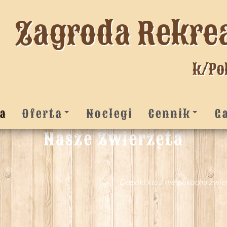
Zagroda Rekre
k/Po
a
Oferta
Noclegi
Cennik
G
Nasze Zwierzęta
Dopóki ktoś nie pokocha zwier