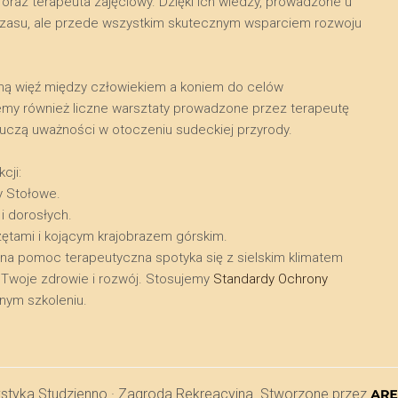
raz terapeuta zajęciowy. Dzięki ich wiedzy, prowadzone u
a czasu, ale przede wszystkim skutecznym wsparciem rozwoju
kalną więź między człowiekiem a koniem do celów
emy również liczne warsztaty prowadzone przez terapeutę
i uczą uważności w otoczeniu sudeckiej przyrody.
cji:
y Stołowe.
 i dorosłych.
zętami i kojącym krajobrazem górskim.
lna pomoc terapeutyczna spotyka się z sielskim klimatem
ra Twoje zdrowie i rozwój. Stosujemy
Standardy Ochrony
ym szkoleniu.
ystyka Studzienno · Zagroda Rekreacyjna. Stworzone przez