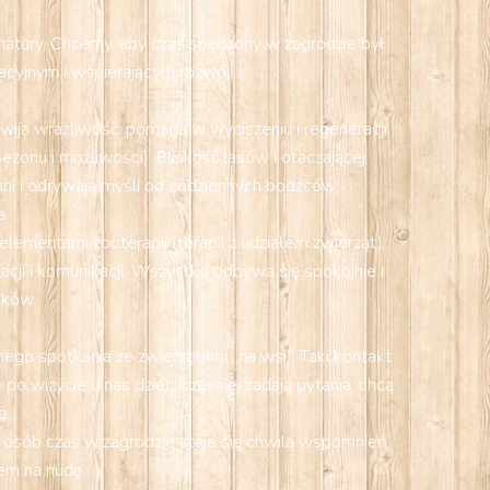
o natury. Chcemy, aby czas spędzony w zagrodzie był
cyjnym i wspierającym rozwój.
zwija wrażliwość, pomaga w wyciszeniu i regeneracji.
onu i możliwości). Bliskość lasów i otaczającej
wani i odrywają myśli od codziennych bodźców.
a
ementami zooterapii (terapii z udziałem zwierząt).
ji i komunikacji. Wszystko odbywa się spokojnie i
ików.
ego spotkania ze zwierzętami „na wsi”. Taki kontakt
o wizycie u nas dzieci częściej zadają pytania, chcą
ą.
 osób czas w zagrodzie staje się chwilą wspomnień,
em na nudę.