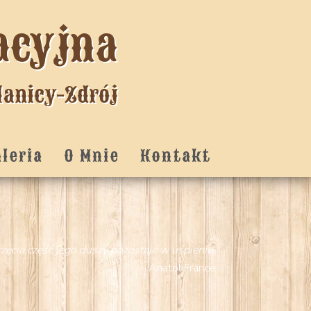
acyjna
lanicy-Zdrój
aleria
O Mnie
Kontakt
zęcia część jego duszy pozostaje w uśpieniu.
Anatol France