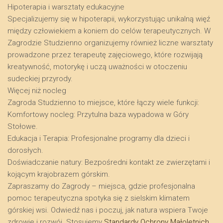
​Hipoterapia i warsztaty edukacyjne
​Specjalizujemy się w hipoterapii, wykorzystując unikalną więź
między człowiekiem a koniem do celów terapeutycznych. W
Zagrodzie Studzienno organizujemy również liczne warsztaty
prowadzone przez terapeutę zajęciowego, które rozwijają
kreatywność, motorykę i uczą uważności w otoczeniu
sudeckiej przyrody.
​Więcej niż nocleg
​Zagroda Studzienno to miejsce, które łączy wiele funkcji:
​Komfortowy nocleg: Przytulna baza wypadowa w Góry
Stołowe.
​Edukacja i Terapia: Profesjonalne programy dla dzieci i
dorosłych.
​Doświadczanie natury: Bezpośredni kontakt ze zwierzętami i
kojącym krajobrazem górskim.
​Zapraszamy do Zagrody – miejsca, gdzie profesjonalna
pomoc terapeutyczna spotyka się z sielskim klimatem
górskiej wsi. Odwiedź nas i poczuj, jak natura wspiera Twoje
zdrowie i rozwój. Stosujemy
Standardy Ochrony Małoletnich