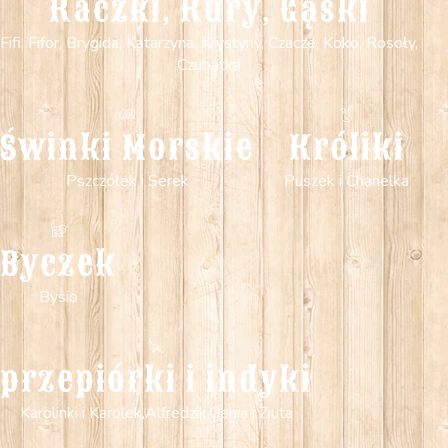
Kaczki, Kury, Gąski
Fifi, Fifor, Brygida, Katarzyna, Krystyny, Czacze, Koko, Rosoły,
Czubatka
Świnki Morskie
Króliki
Pszczółek i Serek
Puszek i Chanelka
Byczek
Bysio
przepiórki i indyki
Karolinki i Karolek,Alfredzik,Genia i Ziuta