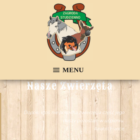
Nasze Zwierzęta
Dopóki ktoś nie pokocha zwierzęcia część jego
duszy pozostaje w uśpieniu.
Anatol France