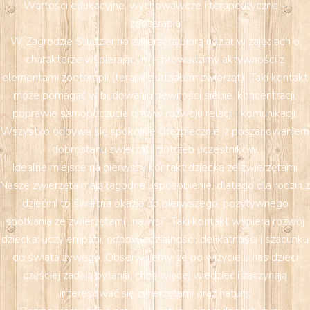
Wartości edukacyjne, wychowawcze i terapeutyczne –
zooterapia
W Zagrodzie Studzienno zwierzęta biorą udział w zajęciach o
charakterze wspierającym – prowadzimy aktywności z
elementami zooterapii (terapii z udziałem zwierząt). Taki kontakt
może pomagać w budowaniu pewności siebie, koncentracji,
poprawie samopoczucia oraz w rozwoju relacji i komunikacji.
Wszystko odbywa się spokojnie i bezpiecznie, z poszanowaniem
dobrostanu zwierząt i potrzeb uczestników.
Idealne miejsce na pierwszy kontakt dziecka ze zwierzętami
Nasze zwierzęta mają łagodne usposobienie, dlatego dla rodzin z
dziećmi to świetna okazja do pierwszego, pozytywnego
spotkania ze zwierzętami „na wsi”. Taki kontakt wspiera rozwój
dziecka: uczy empatii, odpowiedzialności, delikatności i szacunku
do świata żywego. Obserwujemy, że po wizycie u nas dzieci
częściej zadają pytania, chcą więcej wiedzieć i zaczynają
interesować się zwierzętami oraz naturą.