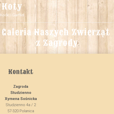
Koty
Koćki i Garfild
Galeria Naszych Zwierząt 
z Zagrody
Kontakt
Zagroda
Studzienno
Xymena Sośnicka
Studzienno 4a / 2
57-320 Polanica