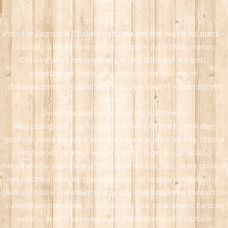
Pobyt w Zagrodzie Studzienno to dla nas coś więcej niż praca –
to pasja i sposób na wspólne, rodzinne życie blisko natury.
Chcemy, aby czas spędzony w zagrodzie był dla gości
prawdziwym odpoczynkiem oraz wartościowym
doświadczeniem: edukacyjnym, rekreacyjnym i wspierającym
rozwój.
Zwierzęta jako serce Zagrody Studzienno
Nasi podopieczni są naszą wizytówką. Kontakt z nimi daje
gościom wiele korzyści: wspiera edukację przyrodniczą, rozwija
wrażliwość, pomaga w wyciszeniu i regeneracji. Wśród
mieszkańców zagrody jest m.in. dzielna koza Zuza, która obdarza
nas pysznym mlekiem (w zależności od sezonu i możliwości).
Bliskość lasów i otaczającej przyrody oraz codzienny kontakt ze
zwierzętami sprawiają, że goście czują się spokojniejsi, bardziej
zrelaksowani i odrywają myśli od codziennych bodźców.