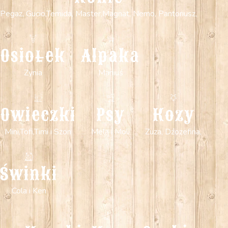
Pegaz, Gucio,Temida, Master,Magnat, Nemo, Pantoriusz,
Osiołek
Alpaka
Zynia
Maniuś
Owieczki
Psy
Kozy
Mini,Tofi,Timi i Szon
Mela i Moli
Zuza, Dźozefina,
Świnki
Cola i Ken