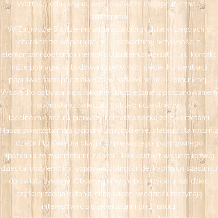
Wartości edukacyjne, wychowawcze i terapeutyczne –
zooterapia
W Zagrodzie Studzienno zwierzęta biorą udział w zajęciach o
charakterze wspierającym – prowadzimy aktywności z
elementami zooterapii (terapii z udziałem zwierząt). Taki kontakt
może pomagać w budowaniu pewności siebie, koncentracji,
poprawie samopoczucia oraz w rozwoju relacji i komunikacji.
Wszystko odbywa się spokojnie i bezpiecznie, z poszanowaniem
dobrostanu zwierząt i potrzeb uczestników.
Idealne miejsce na pierwszy kontakt dziecka ze zwierzętami
Nasze zwierzęta mają łagodne usposobienie, dlatego dla rodzin z
dziećmi to świetna okazja do pierwszego, pozytywnego
spotkania ze zwierzętami „na wsi”. Taki kontakt wspiera rozwój
dziecka: uczy empatii, odpowiedzialności, delikatności i szacunku
do świata żywego. Obserwujemy, że po wizycie u nas dzieci
częściej zadają pytania, chcą więcej wiedzieć i zaczynają
interesować się zwierzętami oraz naturą.