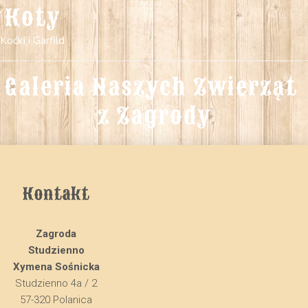
Koty
Koćki i Garfild
Galeria Naszych Zwierząt 
z Zagrody
Kontakt
Zagroda
Studzienno
Xymena Sośnicka
Studzienno 4a / 2
57-320 Polanica