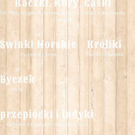
Kaczki, Kury, Gąski
Fifi, Fifor, Brygida, Katarzyna, Krystyny, Czacze, Koko, Rosoły,
Czubatka
Świnki Morskie
Króliki
Pszczółek i Serek
Puszek i Chanelka
Byczek
Bysio
przepiórki i indyki
Karolinki i Karolek,Alfredzik,Genia i Ziuta