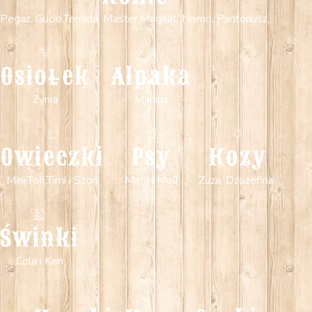
Pegaz, Gucio,Temida, Master,Magnat, Nemo, Pantoriusz,
Osiołek
Alpaka
Zynia
Maniuś
Owieczki
Psy
Kozy
Mini,Tofi,Timi i Szon
Mela i Moli
Zuza, Dźozefina,
Świnki
Cola i Ken