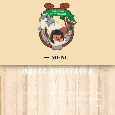
Nasze Zwierzęta
Dopóki ktoś nie pokocha zwierzęcia część jego
duszy pozostaje w uśpieniu.
Anatol France