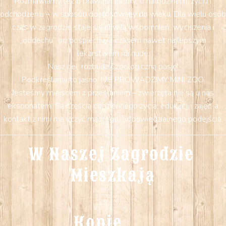
Rozmawiamy też o prawach natury: o narodzinach, życiu i
odchodzeniu – w sposób dostosowany do wieku. Dla wielu osób
czas w zagrodzie staje się chwilą wspomnień, wyciszenia i
„oddechu” od pośpiechu, a czasem nawet najlepszym
lekarstwem na nudę.
Nasz cel: rozbudzić zoologiczną pasję!
Podkreślamy to jasno: NIE PROWADZIMY MINI ZOO.
Jesteśmy miejscem z przesłaniem – zwierzęta nie są u nas
eksponatem. Są częścią codziennego życia, edukacji i zajęć, a
kontakt z nimi ma uczyć mądrego, odpowiedzialnego podejścia.
W Naszej Zagrodzie 
Mieszkają
Konie