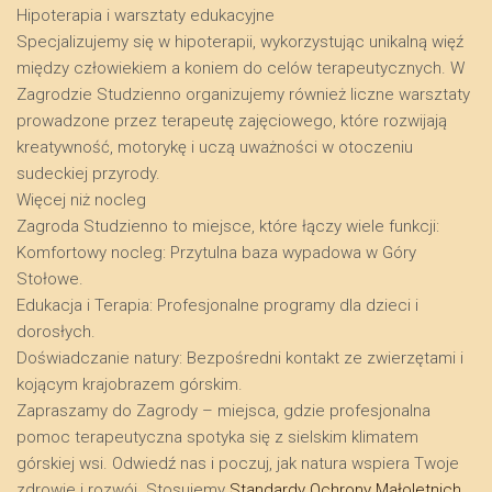
​Hipoterapia i warsztaty edukacyjne
​Specjalizujemy się w hipoterapii, wykorzystując unikalną więź
między człowiekiem a koniem do celów terapeutycznych. W
Zagrodzie Studzienno organizujemy również liczne warsztaty
prowadzone przez terapeutę zajęciowego, które rozwijają
kreatywność, motorykę i uczą uważności w otoczeniu
sudeckiej przyrody.
​Więcej niż nocleg
​Zagroda Studzienno to miejsce, które łączy wiele funkcji:
​Komfortowy nocleg: Przytulna baza wypadowa w Góry
Stołowe.
​Edukacja i Terapia: Profesjonalne programy dla dzieci i
dorosłych.
​Doświadczanie natury: Bezpośredni kontakt ze zwierzętami i
kojącym krajobrazem górskim.
​Zapraszamy do Zagrody – miejsca, gdzie profesjonalna
pomoc terapeutyczna spotyka się z sielskim klimatem
górskiej wsi. Odwiedź nas i poczuj, jak natura wspiera Twoje
zdrowie i rozwój. Stosujemy
Standardy Ochrony Małoletnich