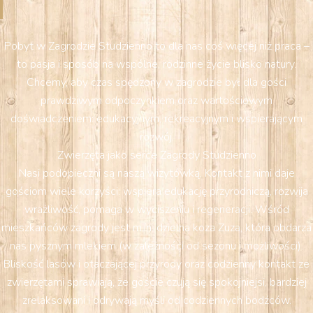
Pobyt w Zagrodzie Studzienno to dla nas coś więcej niż praca –
to pasja i sposób na wspólne, rodzinne życie blisko natury.
Chcemy, aby czas spędzony w zagrodzie był dla gości
prawdziwym odpoczynkiem oraz wartościowym
doświadczeniem: edukacyjnym, rekreacyjnym i wspierającym
rozwój.
Zwierzęta jako serce Zagrody Studzienno
Nasi podopieczni są naszą wizytówką. Kontakt z nimi daje
gościom wiele korzyści: wspiera edukację przyrodniczą, rozwija
wrażliwość, pomaga w wyciszeniu i regeneracji. Wśród
mieszkańców zagrody jest m.in. dzielna koza Zuza, która obdarza
nas pysznym mlekiem (w zależności od sezonu i możliwości).
Bliskość lasów i otaczającej przyrody oraz codzienny kontakt ze
zwierzętami sprawiają, że goście czują się spokojniejsi, bardziej
zrelaksowani i odrywają myśli od codziennych bodźców.