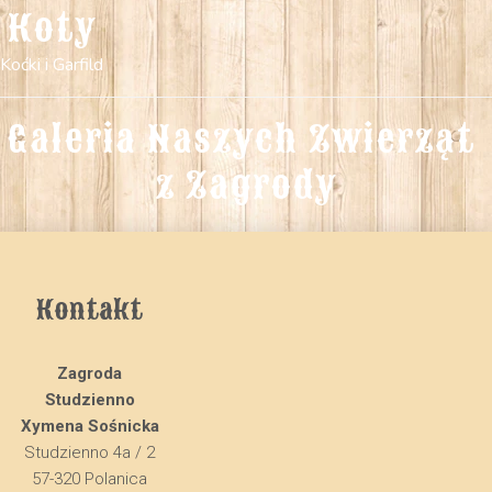
Koty
Koćki i Garfild
Galeria Naszych Zwierząt 
z Zagrody
Kontakt
Zagroda
Studzienno
Xymena Sośnicka
Studzienno 4a / 2
57-320 Polanica