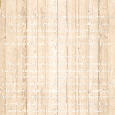
Pobyt w Zagrodzie Studzienno to dla nas coś więcej niż praca –
to pasja i sposób na wspólne, rodzinne życie blisko natury.
Chcemy, aby czas spędzony w zagrodzie był dla gości
prawdziwym odpoczynkiem oraz wartościowym
doświadczeniem: edukacyjnym, rekreacyjnym i wspierającym
rozwój.
Zwierzęta jako serce Zagrody Studzienno
Nasi podopieczni są naszą wizytówką. Kontakt z nimi daje
gościom wiele korzyści: wspiera edukację przyrodniczą, rozwija
wrażliwość, pomaga w wyciszeniu i regeneracji. Wśród
mieszkańców zagrody jest m.in. dzielna koza Zuza, która obdarza
nas pysznym mlekiem (w zależności od sezonu i możliwości).
Bliskość lasów i otaczającej przyrody oraz codzienny kontakt ze
zwierzętami sprawiają, że goście czują się spokojniejsi, bardziej
zrelaksowani i odrywają myśli od codziennych bodźców.