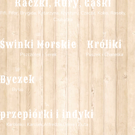
Kaczki, Kury, Gąski
Fifi, Fifor, Brygida, Katarzyna, Krystyny, Czacze, Koko, Rosoły,
Czubatka
Świnki Morskie
Króliki
Pszczółek i Serek
Puszek i Chanelka
Byczek
Bysio
przepiórki i indyki
Karolinki i Karolek,Alfredzik,Genia i Ziuta