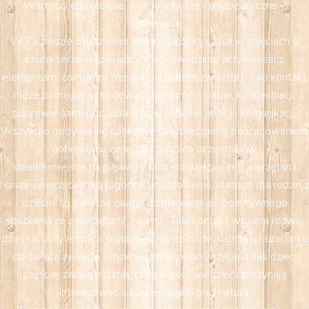
Wartości edukacyjne, wychowawcze i terapeutyczne –
zooterapia
W Zagrodzie Studzienno zwierzęta biorą udział w zajęciach o
charakterze wspierającym – prowadzimy aktywności z
elementami zooterapii (terapii z udziałem zwierząt). Taki kontakt
może pomagać w budowaniu pewności siebie, koncentracji,
poprawie samopoczucia oraz w rozwoju relacji i komunikacji.
Wszystko odbywa się spokojnie i bezpiecznie, z poszanowaniem
dobrostanu zwierząt i potrzeb uczestników.
Idealne miejsce na pierwszy kontakt dziecka ze zwierzętami
Nasze zwierzęta mają łagodne usposobienie, dlatego dla rodzin z
dziećmi to świetna okazja do pierwszego, pozytywnego
spotkania ze zwierzętami „na wsi”. Taki kontakt wspiera rozwój
dziecka: uczy empatii, odpowiedzialności, delikatności i szacunku
do świata żywego. Obserwujemy, że po wizycie u nas dzieci
częściej zadają pytania, chcą więcej wiedzieć i zaczynają
interesować się zwierzętami oraz naturą.