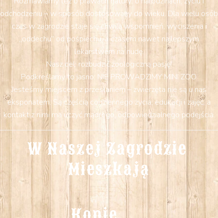
Rozmawiamy też o prawach natury: o narodzinach, życiu i
odchodzeniu – w sposób dostosowany do wieku. Dla wielu osób
czas w zagrodzie staje się chwilą wspomnień, wyciszenia i
„oddechu” od pośpiechu, a czasem nawet najlepszym
lekarstwem na nudę.
Nasz cel: rozbudzić zoologiczną pasję!
Podkreślamy to jasno: NIE PROWADZIMY MINI ZOO.
Jesteśmy miejscem z przesłaniem – zwierzęta nie są u nas
eksponatem. Są częścią codziennego życia, edukacji i zajęć, a
kontakt z nimi ma uczyć mądrego, odpowiedzialnego podejścia.
W Naszej Zagrodzie 
Mieszkają
Konie