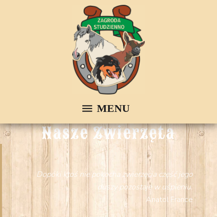
Nasze Zwierzęta
Dopóki ktoś nie pokocha zwierzęcia część jego
duszy pozostaje w uśpieniu.
Anatol France