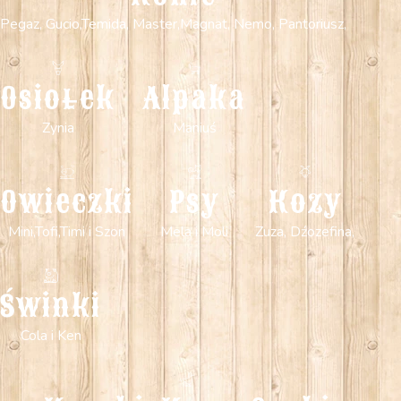
Pegaz, Gucio,Temida, Master,Magnat, Nemo, Pantoriusz,
Osiołek
Alpaka
Zynia
Maniuś
Owieczki
Psy
Kozy
Mini,Tofi,Timi i Szon
Mela i Moli
Zuza, Dźozefina,
Świnki
Cola i Ken