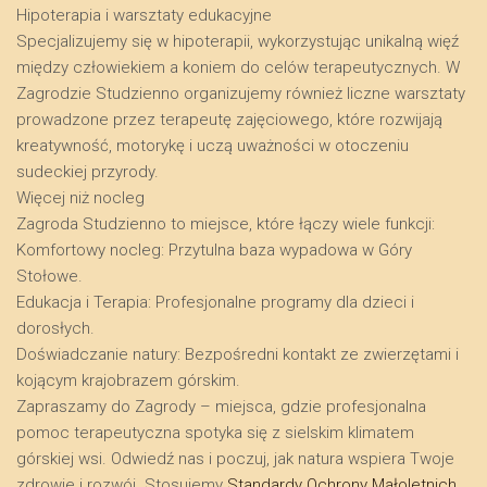
​Hipoterapia i warsztaty edukacyjne
​Specjalizujemy się w hipoterapii, wykorzystując unikalną więź
między człowiekiem a koniem do celów terapeutycznych. W
Zagrodzie Studzienno organizujemy również liczne warsztaty
prowadzone przez terapeutę zajęciowego, które rozwijają
kreatywność, motorykę i uczą uważności w otoczeniu
sudeckiej przyrody.
​Więcej niż nocleg
​Zagroda Studzienno to miejsce, które łączy wiele funkcji:
​Komfortowy nocleg: Przytulna baza wypadowa w Góry
Stołowe.
​Edukacja i Terapia: Profesjonalne programy dla dzieci i
dorosłych.
​Doświadczanie natury: Bezpośredni kontakt ze zwierzętami i
kojącym krajobrazem górskim.
​Zapraszamy do Zagrody – miejsca, gdzie profesjonalna
pomoc terapeutyczna spotyka się z sielskim klimatem
górskiej wsi. Odwiedź nas i poczuj, jak natura wspiera Twoje
zdrowie i rozwój. Stosujemy
Standardy Ochrony Małoletnich