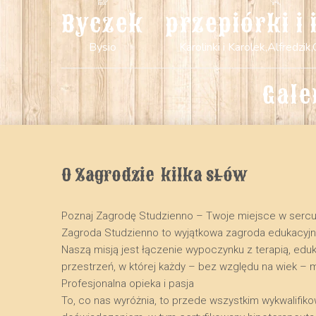
Byczek
przepiórki i 
Bysio
Karolinki i Karolek,Alfredzik,
Gale
O Zagrodzie  kilka słów
Poznaj Zagrodę Studzienno – Twoje miejsce w serc
​Zagroda Studzienno to wyjątkowa zagroda edukacyj
Naszą misją jest łączenie wypoczynku z terapią, edu
przestrzeń, w której każdy – bez względu na wiek – 
​Profesjonalna opieka i pasja
​To, co nas wyróżnia, to przede wszystkim wykwalifik