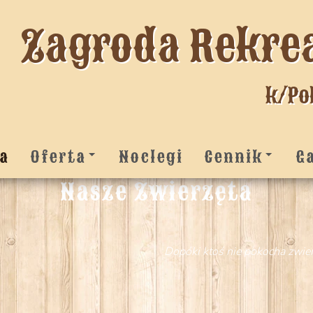
Zagroda Rekre
k/Po
a
Oferta
Noclegi
Cennik
G
Nasze Zwierzęta
Dopóki ktoś nie pokocha zwier