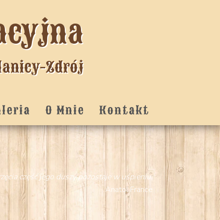
acyjna
lanicy-Zdrój
aleria
O Mnie
Kontakt
zęcia część jego duszy pozostaje w uśpieniu.
Anatol France