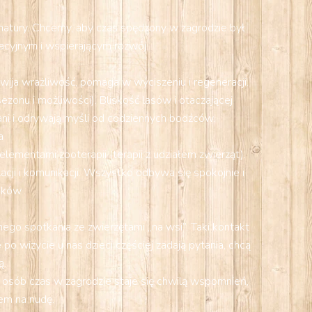
o natury. Chcemy, aby czas spędzony w zagrodzie był
cyjnym i wspierającym rozwój.
zwija wrażliwość, pomaga w wyciszeniu i regeneracji.
onu i możliwości). Bliskość lasów i otaczającej
wani i odrywają myśli od codziennych bodźców.
a
ementami zooterapii (terapii z udziałem zwierząt).
ji i komunikacji. Wszystko odbywa się spokojnie i
ików.
ego spotkania ze zwierzętami „na wsi”. Taki kontakt
o wizycie u nas dzieci częściej zadają pytania, chcą
ą.
 osób czas w zagrodzie staje się chwilą wspomnień,
em na nudę.