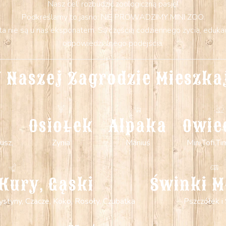
Nasz cel: rozbudzić zoologiczną pasję!
Podkreślamy to jasno: NIE PROWADZIMY MINI ZOO.
 nie są u nas eksponatem. Są częścią codziennego życia, edukacji
odpowiedzialnego podejścia.
 Naszej Zagrodzie Mieszka
Osiołek
Alpaka
Owie
usz,
Zynia
Maniuś
Mini,Tofi,Ti
Kury, Gąski
Świnki M
 Krystyny, Czacze, Koko, Rosoły, Czubatka
Pszczółek i