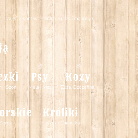
 i zajęć, a kontakt z nimi ma uczyć mądrego,
ją
czki
Psy
Kozy
mi i Szon
Mela i Moli
Zuza, Dźozefina,
orskie
Króliki
 Serek
Puszek i Chanelka