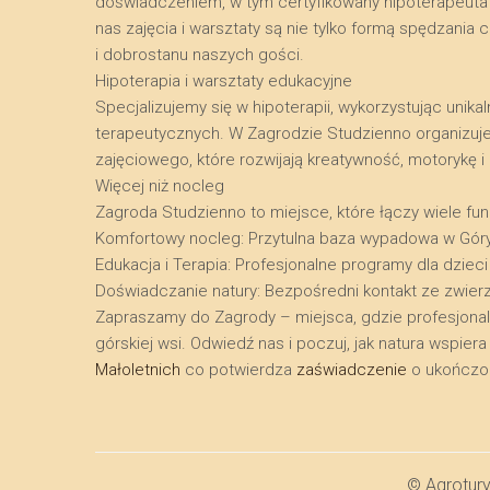
doświadczeniem, w tym certyfikowany hipoterapeuta o
nas zajęcia i warsztaty są nie tylko formą spędzani
i dobrostanu naszych gości.
​Hipoterapia i warsztaty edukacyjne
​Specjalizujemy się w hipoterapii, wykorzystując uni
terapeutycznych. W Zagrodzie Studzienno organizuj
zajęciowego, które rozwijają kreatywność, motorykę 
​Więcej niż nocleg
​Zagroda Studzienno to miejsce, które łączy wiele funk
​Komfortowy nocleg: Przytulna baza wypadowa w Gór
​Edukacja i Terapia: Profesjonalne programy dla dzieci
​Doświadczanie natury: Bezpośredni kontakt ze zwier
​Zapraszamy do Zagrody – miejsca, gdzie profesjona
górskiej wsi. Odwiedź nas i poczuj, jak natura wspie
Małoletnich
co potwierdza
zaświadczenie
o ukończon
© Agrotur