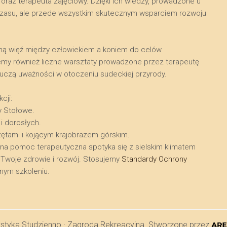
raz terapeuta zajęciowy. Dzięki ich wiedzy, prowadzone u
a czasu, ale przede wszystkim skutecznym wsparciem rozwoju
kalną więź między człowiekiem a koniem do celów
emy również liczne warsztaty prowadzone przez terapeutę
i uczą uważności w otoczeniu sudeckiej przyrody.
cji:
y Stołowe.
 i dorosłych.
zętami i kojącym krajobrazem górskim.
lna pomoc terapeutyczna spotyka się z sielskim klimatem
ra Twoje zdrowie i rozwój. Stosujemy
Standardy Ochrony
ym szkoleniu.
ystyka Studzienno · Zagroda Rekreacyjna. Stworzone przez