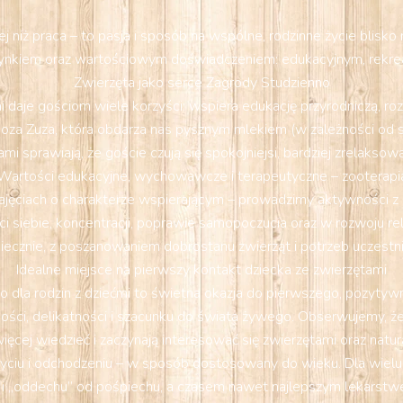
 niż praca – to pasja i sposób na wspólne, rodzinne życie blisk
nkiem oraz wartościowym doświadczeniem: edukacyjnym, rekrea
Zwierzęta jako serce Zagrody Studzienno
 daje gościom wiele korzyści: wspiera edukację przyrodniczą, ro
oza Zuza, która obdarza nas pysznym mlekiem (w zależności od sez
mi sprawiają, że goście czują się spokojniejsi, bardziej zrelakso
Wartości edukacyjne, wychowawcze i terapeutyczne – zooterapi
ajęciach o charakterze wspierającym – prowadzimy aktywności z el
iebie, koncentracji, poprawie samopoczucia oraz w rozwoju relac
iecznie, z poszanowaniem dobrostanu zwierząt i potrzeb uczestn
Idealne miejsce na pierwszy kontakt dziecka ze zwierzętami
 dla rodzin z dziećmi to świetna okazja do pierwszego, pozytywn
ości, delikatności i szacunku do świata żywego. Obserwujemy, że p
ięcej wiedzieć i zaczynają interesować się zwierzętami oraz natur
yciu i odchodzeniu – w sposób dostosowany do wieku. Dla wielu
 i „oddechu” od pośpiechu, a czasem nawet najlepszym lekarstw