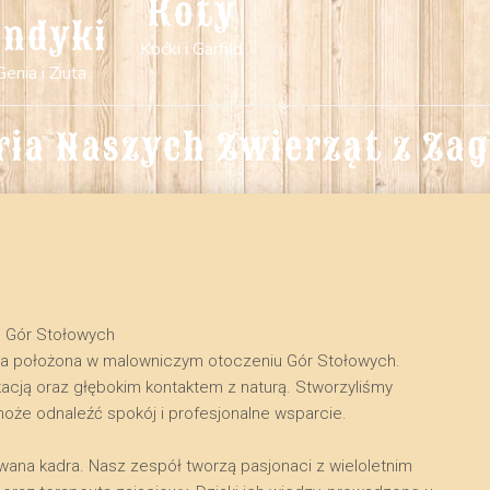
Koty
indyki
Koćki i Garfild
Genia i Ziuta
ria Naszych Zwierząt z Za
u Gór Stołowych
na położona w malowniczym otoczeniu Gór Stołowych.
kacją oraz głębokim kontaktem z naturą. Stworzyliśmy
może odnaleźć spokój i profesjonalne wsparcie.
owana kadra. Nasz zespół tworzą pasjonaci z wieloletnim