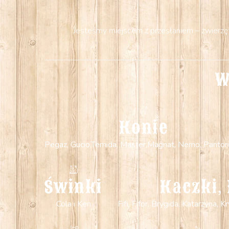
Jesteśmy miejscem z przesłaniem – zwierzęta
W
Konie
Pegaz, Gucio,Temida, Master,Magnat, Nemo, Pantori
Świnki
Kaczki, 
Cola i Ken
Fifi, Fifor, Brygida, Katarzyna,