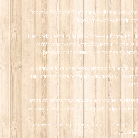
Pobyt w Zagrodzie Studzienno to dla nas coś więcej
dla gości prawdziwym odpoczy
Nasi podopieczni są naszą wizytówką. Kontakt z nimi
Wśród mieszkańców zagrody jest m.in. dzielna k
przyrody oraz codzienny kontakt ze zwierzęta
W Zagrodzie Studzienno zwierzęta biorą udział w z
Taki kontakt może pomagać w budowaniu pewności s
bezp
Nasze zwierzęta mają łagodne usposobienie, dlatego
wspiera rozwój dziecka: uczy empatii, odpowiedzialn
w
Rozmawiamy też o prawach natury: o narodzinach, ż
wyciszenia