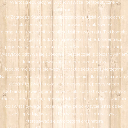
Wartości edukacyjne, wychowawcze i terapeutyczne –
zooterapia
W Zagrodzie Studzienno zwierzęta biorą udział w zajęciach o
charakterze wspierającym – prowadzimy aktywności z
elementami zooterapii (terapii z udziałem zwierząt). Taki kontakt
może pomagać w budowaniu pewności siebie, koncentracji,
poprawie samopoczucia oraz w rozwoju relacji i komunikacji.
Wszystko odbywa się spokojnie i bezpiecznie, z poszanowaniem
dobrostanu zwierząt i potrzeb uczestników.
Idealne miejsce na pierwszy kontakt dziecka ze zwierzętami
Nasze zwierzęta mają łagodne usposobienie, dlatego dla rodzin z
dziećmi to świetna okazja do pierwszego, pozytywnego
spotkania ze zwierzętami „na wsi”. Taki kontakt wspiera rozwój
dziecka: uczy empatii, odpowiedzialności, delikatności i szacunku
do świata żywego. Obserwujemy, że po wizycie u nas dzieci
częściej zadają pytania, chcą więcej wiedzieć i zaczynają
interesować się zwierzętami oraz naturą.