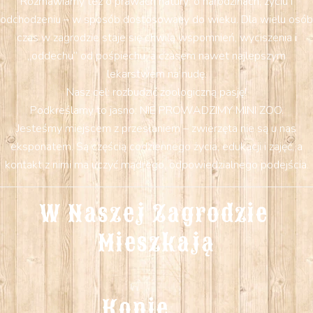
Rozmawiamy też o prawach natury: o narodzinach, życiu i
odchodzeniu – w sposób dostosowany do wieku. Dla wielu osób
czas w zagrodzie staje się chwilą wspomnień, wyciszenia i
„oddechu” od pośpiechu, a czasem nawet najlepszym
lekarstwem na nudę.
Nasz cel: rozbudzić zoologiczną pasję!
Podkreślamy to jasno: NIE PROWADZIMY MINI ZOO.
Jesteśmy miejscem z przesłaniem – zwierzęta nie są u nas
eksponatem. Są częścią codziennego życia, edukacji i zajęć, a
kontakt z nimi ma uczyć mądrego, odpowiedzialnego podejścia.
W Naszej Zagrodzie 
Mieszkają
Konie