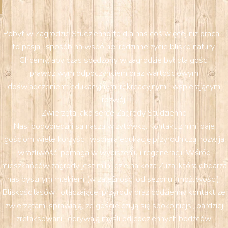
Pobyt w Zagrodzie Studzienno to dla nas coś więcej niż praca –
to pasja i sposób na wspólne, rodzinne życie blisko natury.
Chcemy, aby czas spędzony w zagrodzie był dla gości
prawdziwym odpoczynkiem oraz wartościowym
doświadczeniem: edukacyjnym, rekreacyjnym i wspierającym
rozwój.
Zwierzęta jako serce Zagrody Studzienno
Nasi podopieczni są naszą wizytówką. Kontakt z nimi daje
gościom wiele korzyści: wspiera edukację przyrodniczą, rozwija
wrażliwość, pomaga w wyciszeniu i regeneracji. Wśród
mieszkańców zagrody jest m.in. dzielna koza Zuza, która obdarza
nas pysznym mlekiem (w zależności od sezonu i możliwości).
Bliskość lasów i otaczającej przyrody oraz codzienny kontakt ze
zwierzętami sprawiają, że goście czują się spokojniejsi, bardziej
zrelaksowani i odrywają myśli od codziennych bodźców.