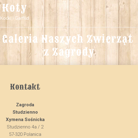
Koty
Koćki i Garfild
Galeria Naszych Zwierząt 
z Zagrody
Kontakt
Zagroda
Studzienno
Xymena Sośnicka
Studzienno 4a / 2
57-320 Polanica