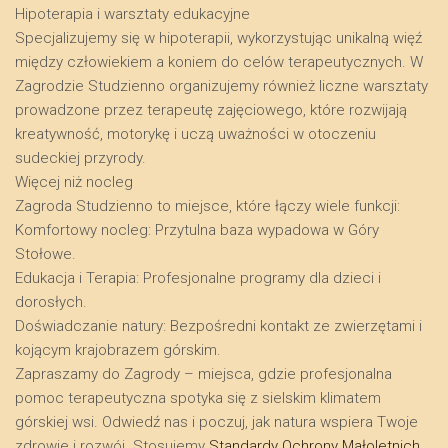
​Hipoterapia i warsztaty edukacyjne
​Specjalizujemy się w hipoterapii, wykorzystując unikalną więź
między człowiekiem a koniem do celów terapeutycznych. W
Zagrodzie Studzienno organizujemy również liczne warsztaty
prowadzone przez terapeutę zajęciowego, które rozwijają
kreatywność, motorykę i uczą uważności w otoczeniu
sudeckiej przyrody.
​Więcej niż nocleg
​Zagroda Studzienno to miejsce, które łączy wiele funkcji:
​Komfortowy nocleg: Przytulna baza wypadowa w Góry
Stołowe.
​Edukacja i Terapia: Profesjonalne programy dla dzieci i
dorosłych.
​Doświadczanie natury: Bezpośredni kontakt ze zwierzętami i
kojącym krajobrazem górskim.
​Zapraszamy do Zagrody – miejsca, gdzie profesjonalna
pomoc terapeutyczna spotyka się z sielskim klimatem
górskiej wsi. Odwiedź nas i poczuj, jak natura wspiera Twoje
zdrowie i rozwój. Stosujemy
Standardy Ochrony Małoletnich