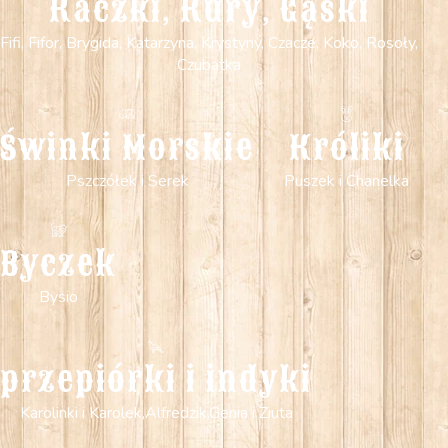
Kaczki, Kury, Gąski
Fifi, Fifor, Brygida, Katarzyna, Krystyny, Czacze, Koko, Rosoły,
Czubatka
Świnki Morskie
Króliki
Pszczółek i Serek
Puszek i Chanelka
Byczek
Bysio
przepiórki i indyki
Karolinki i Karolek,Alfredzik,Genia i Ziuta