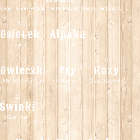
Pegaz, Gucio,Temida, Master,Magnat, Nemo, Pantoriusz,
Osiołek
Alpaka
Zynia
Maniuś
Owieczki
Psy
Kozy
Mini,Tofi,Timi i Szon
Mela i Moli
Zuza, Dźozefina,
Świnki
Cola i Ken