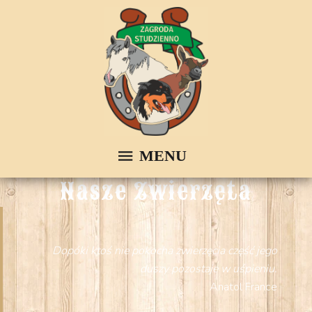
Nasze Zwierzęta
Dopóki ktoś nie pokocha zwierzęcia część jego
duszy pozostaje w uśpieniu.
Anatol France