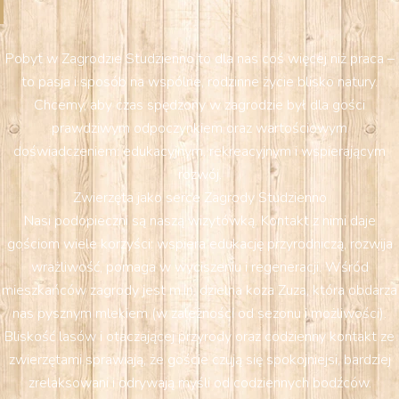
Pobyt w Zagrodzie Studzienno to dla nas coś więcej niż praca –
to pasja i sposób na wspólne, rodzinne życie blisko natury.
Chcemy, aby czas spędzony w zagrodzie był dla gości
prawdziwym odpoczynkiem oraz wartościowym
doświadczeniem: edukacyjnym, rekreacyjnym i wspierającym
rozwój.
Zwierzęta jako serce Zagrody Studzienno
Nasi podopieczni są naszą wizytówką. Kontakt z nimi daje
gościom wiele korzyści: wspiera edukację przyrodniczą, rozwija
wrażliwość, pomaga w wyciszeniu i regeneracji. Wśród
mieszkańców zagrody jest m.in. dzielna koza Zuza, która obdarza
nas pysznym mlekiem (w zależności od sezonu i możliwości).
Bliskość lasów i otaczającej przyrody oraz codzienny kontakt ze
zwierzętami sprawiają, że goście czują się spokojniejsi, bardziej
zrelaksowani i odrywają myśli od codziennych bodźców.