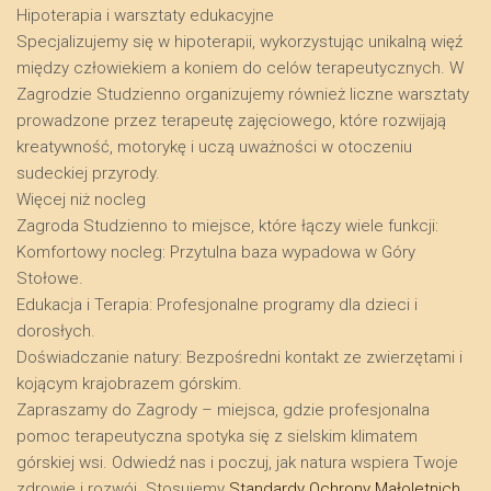
​Hipoterapia i warsztaty edukacyjne
​Specjalizujemy się w hipoterapii, wykorzystując unikalną więź
między człowiekiem a koniem do celów terapeutycznych. W
Zagrodzie Studzienno organizujemy również liczne warsztaty
prowadzone przez terapeutę zajęciowego, które rozwijają
kreatywność, motorykę i uczą uważności w otoczeniu
sudeckiej przyrody.
​Więcej niż nocleg
​Zagroda Studzienno to miejsce, które łączy wiele funkcji:
​Komfortowy nocleg: Przytulna baza wypadowa w Góry
Stołowe.
​Edukacja i Terapia: Profesjonalne programy dla dzieci i
dorosłych.
​Doświadczanie natury: Bezpośredni kontakt ze zwierzętami i
kojącym krajobrazem górskim.
​Zapraszamy do Zagrody – miejsca, gdzie profesjonalna
pomoc terapeutyczna spotyka się z sielskim klimatem
górskiej wsi. Odwiedź nas i poczuj, jak natura wspiera Twoje
zdrowie i rozwój. Stosujemy
Standardy Ochrony Małoletnich