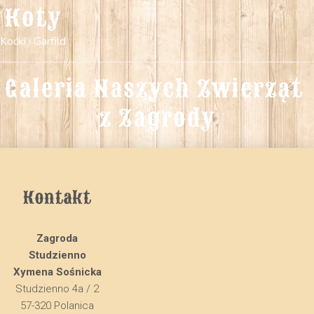
Koty
Koćki i Garfild
Galeria Naszych Zwierząt 
z Zagrody
Kontakt
Zagroda
Studzienno
Xymena Sośnicka
Studzienno 4a / 2
57-320 Polanica