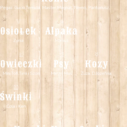
Pegaz, Gucio,Temida, Master,Magnat, Nemo, Pantoriusz,
Osiołek
Alpaka
Zynia
Maniuś
Owieczki
Psy
Kozy
Mini,Tofi,Timi i Szon
Mela i Moli
Zuza, Dźozefina,
Świnki
Cola i Ken