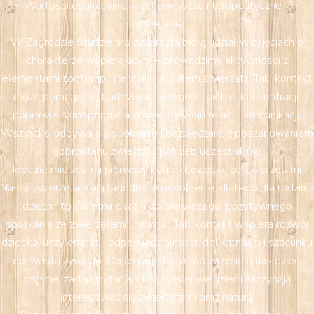
Wartości edukacyjne, wychowawcze i terapeutyczne –
zooterapia
W Zagrodzie Studzienno zwierzęta biorą udział w zajęciach o
charakterze wspierającym – prowadzimy aktywności z
elementami zooterapii (terapii z udziałem zwierząt). Taki kontakt
może pomagać w budowaniu pewności siebie, koncentracji,
poprawie samopoczucia oraz w rozwoju relacji i komunikacji.
Wszystko odbywa się spokojnie i bezpiecznie, z poszanowaniem
dobrostanu zwierząt i potrzeb uczestników.
Idealne miejsce na pierwszy kontakt dziecka ze zwierzętami
Nasze zwierzęta mają łagodne usposobienie, dlatego dla rodzin z
dziećmi to świetna okazja do pierwszego, pozytywnego
spotkania ze zwierzętami „na wsi”. Taki kontakt wspiera rozwój
dziecka: uczy empatii, odpowiedzialności, delikatności i szacunku
do świata żywego. Obserwujemy, że po wizycie u nas dzieci
częściej zadają pytania, chcą więcej wiedzieć i zaczynają
interesować się zwierzętami oraz naturą.