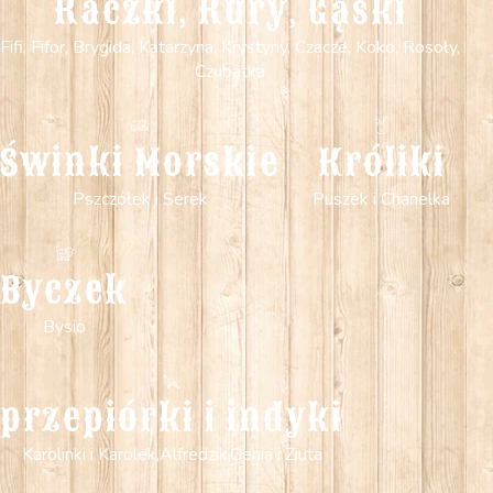
Kaczki, Kury, Gąski
Fifi, Fifor, Brygida, Katarzyna, Krystyny, Czacze, Koko, Rosoły,
Czubatka
Świnki Morskie
Króliki
Pszczółek i Serek
Puszek i Chanelka
Byczek
Bysio
przepiórki i indyki
Karolinki i Karolek,Alfredzik,Genia i Ziuta