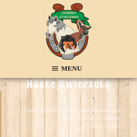
Nasze Zwierzęta
Dopóki ktoś nie pokocha zwierzęcia część jego
duszy pozostaje w uśpieniu.
Anatol France