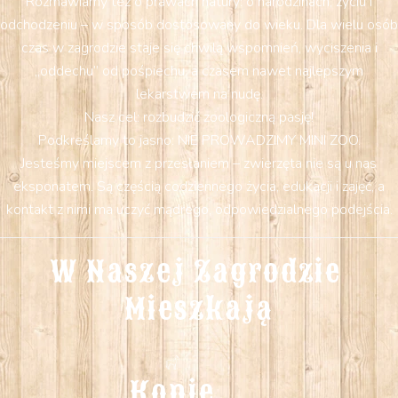
Rozmawiamy też o prawach natury: o narodzinach, życiu i
odchodzeniu – w sposób dostosowany do wieku. Dla wielu osób
czas w zagrodzie staje się chwilą wspomnień, wyciszenia i
„oddechu” od pośpiechu, a czasem nawet najlepszym
lekarstwem na nudę.
Nasz cel: rozbudzić zoologiczną pasję!
Podkreślamy to jasno: NIE PROWADZIMY MINI ZOO.
Jesteśmy miejscem z przesłaniem – zwierzęta nie są u nas
eksponatem. Są częścią codziennego życia, edukacji i zajęć, a
kontakt z nimi ma uczyć mądrego, odpowiedzialnego podejścia.
W Naszej Zagrodzie 
Mieszkają
Konie