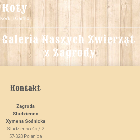
Koty
Koćki i Garfild
Galeria Naszych Zwierząt 
z Zagrody
Kontakt
Zagroda
Studzienno
Xymena Sośnicka
Studzienno 4a / 2
57-320 Polanica