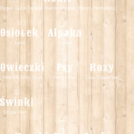
Pegaz, Gucio,Temida, Master,Magnat, Nemo, Pantoriusz,
Osiołek
Alpaka
Zynia
Maniuś
Owieczki
Psy
Kozy
Mini,Tofi,Timi i Szon
Mela i Moli
Zuza, Dźozefina,
Świnki
Cola i Ken