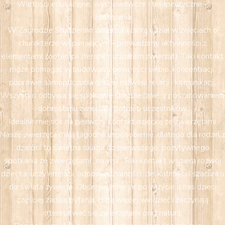
Wartości edukacyjne, wychowawcze i terapeutyczne –
zooterapia
W Zagrodzie Studzienno zwierzęta biorą udział w zajęciach o
charakterze wspierającym – prowadzimy aktywności z
elementami zooterapii (terapii z udziałem zwierząt). Taki kontakt
może pomagać w budowaniu pewności siebie, koncentracji,
poprawie samopoczucia oraz w rozwoju relacji i komunikacji.
Wszystko odbywa się spokojnie i bezpiecznie, z poszanowaniem
dobrostanu zwierząt i potrzeb uczestników.
Idealne miejsce na pierwszy kontakt dziecka ze zwierzętami
Nasze zwierzęta mają łagodne usposobienie, dlatego dla rodzin z
dziećmi to świetna okazja do pierwszego, pozytywnego
spotkania ze zwierzętami „na wsi”. Taki kontakt wspiera rozwój
dziecka: uczy empatii, odpowiedzialności, delikatności i szacunku
do świata żywego. Obserwujemy, że po wizycie u nas dzieci
częściej zadają pytania, chcą więcej wiedzieć i zaczynają
interesować się zwierzętami oraz naturą.