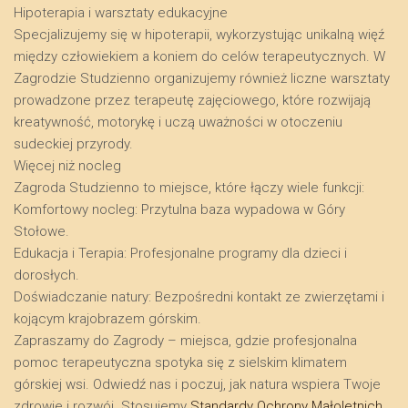
​Hipoterapia i warsztaty edukacyjne
​Specjalizujemy się w hipoterapii, wykorzystując unikalną więź
między człowiekiem a koniem do celów terapeutycznych. W
Zagrodzie Studzienno organizujemy również liczne warsztaty
prowadzone przez terapeutę zajęciowego, które rozwijają
kreatywność, motorykę i uczą uważności w otoczeniu
sudeckiej przyrody.
​Więcej niż nocleg
​Zagroda Studzienno to miejsce, które łączy wiele funkcji:
​Komfortowy nocleg: Przytulna baza wypadowa w Góry
Stołowe.
​Edukacja i Terapia: Profesjonalne programy dla dzieci i
dorosłych.
​Doświadczanie natury: Bezpośredni kontakt ze zwierzętami i
kojącym krajobrazem górskim.
​Zapraszamy do Zagrody – miejsca, gdzie profesjonalna
pomoc terapeutyczna spotyka się z sielskim klimatem
górskiej wsi. Odwiedź nas i poczuj, jak natura wspiera Twoje
zdrowie i rozwój. Stosujemy
Standardy Ochrony Małoletnich