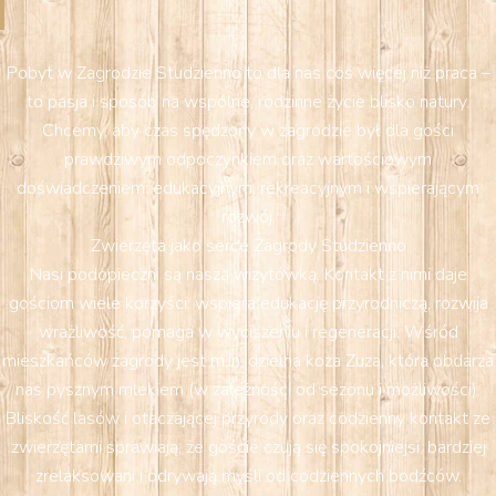
Pobyt w Zagrodzie Studzienno to dla nas coś więcej niż praca –
to pasja i sposób na wspólne, rodzinne życie blisko natury.
Chcemy, aby czas spędzony w zagrodzie był dla gości
prawdziwym odpoczynkiem oraz wartościowym
doświadczeniem: edukacyjnym, rekreacyjnym i wspierającym
rozwój.
Zwierzęta jako serce Zagrody Studzienno
Nasi podopieczni są naszą wizytówką. Kontakt z nimi daje
gościom wiele korzyści: wspiera edukację przyrodniczą, rozwija
wrażliwość, pomaga w wyciszeniu i regeneracji. Wśród
mieszkańców zagrody jest m.in. dzielna koza Zuza, która obdarza
nas pysznym mlekiem (w zależności od sezonu i możliwości).
Bliskość lasów i otaczającej przyrody oraz codzienny kontakt ze
zwierzętami sprawiają, że goście czują się spokojniejsi, bardziej
zrelaksowani i odrywają myśli od codziennych bodźców.