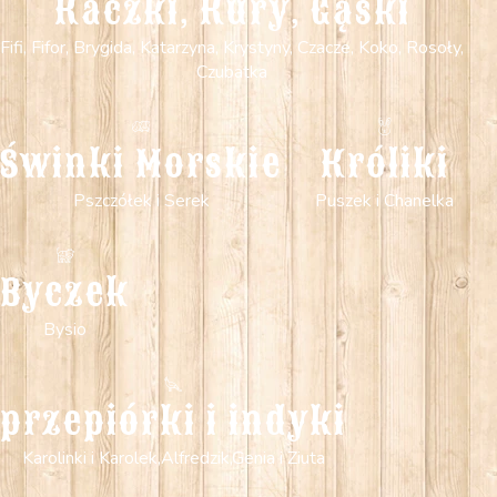
Kaczki, Kury, Gąski
Fifi, Fifor, Brygida, Katarzyna, Krystyny, Czacze, Koko, Rosoły,
Czubatka
Świnki Morskie
Króliki
Pszczółek i Serek
Puszek i Chanelka
Byczek
Bysio
przepiórki i indyki
Karolinki i Karolek,Alfredzik,Genia i Ziuta