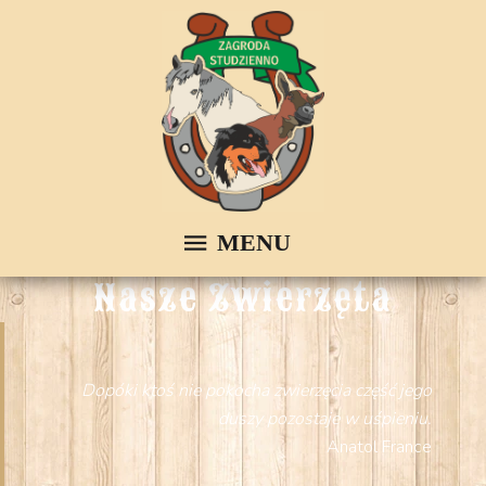
Nasze Zwierzęta
Dopóki ktoś nie pokocha zwierzęcia część jego
duszy pozostaje w uśpieniu.
Anatol France