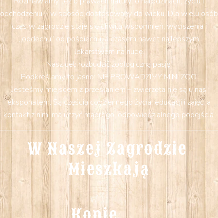
Rozmawiamy też o prawach natury: o narodzinach, życiu i
odchodzeniu – w sposób dostosowany do wieku. Dla wielu osób
czas w zagrodzie staje się chwilą wspomnień, wyciszenia i
„oddechu” od pośpiechu, a czasem nawet najlepszym
lekarstwem na nudę.
Nasz cel: rozbudzić zoologiczną pasję!
Podkreślamy to jasno: NIE PROWADZIMY MINI ZOO.
Jesteśmy miejscem z przesłaniem – zwierzęta nie są u nas
eksponatem. Są częścią codziennego życia, edukacji i zajęć, a
kontakt z nimi ma uczyć mądrego, odpowiedzialnego podejścia.
W Naszej Zagrodzie 
Mieszkają
Konie