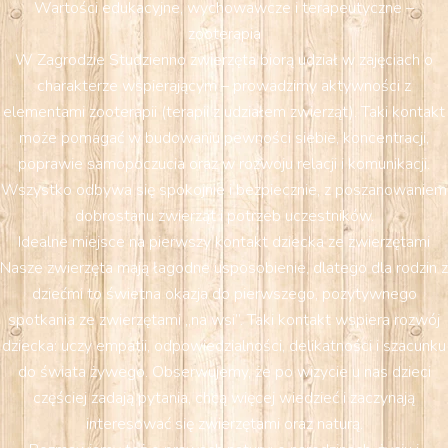
Wartości edukacyjne, wychowawcze i terapeutyczne –
zooterapia
W Zagrodzie Studzienno zwierzęta biorą udział w zajęciach o
charakterze wspierającym – prowadzimy aktywności z
elementami zooterapii (terapii z udziałem zwierząt). Taki kontakt
może pomagać w budowaniu pewności siebie, koncentracji,
poprawie samopoczucia oraz w rozwoju relacji i komunikacji.
Wszystko odbywa się spokojnie i bezpiecznie, z poszanowaniem
dobrostanu zwierząt i potrzeb uczestników.
Idealne miejsce na pierwszy kontakt dziecka ze zwierzętami
Nasze zwierzęta mają łagodne usposobienie, dlatego dla rodzin z
dziećmi to świetna okazja do pierwszego, pozytywnego
spotkania ze zwierzętami „na wsi”. Taki kontakt wspiera rozwój
dziecka: uczy empatii, odpowiedzialności, delikatności i szacunku
do świata żywego. Obserwujemy, że po wizycie u nas dzieci
częściej zadają pytania, chcą więcej wiedzieć i zaczynają
interesować się zwierzętami oraz naturą.