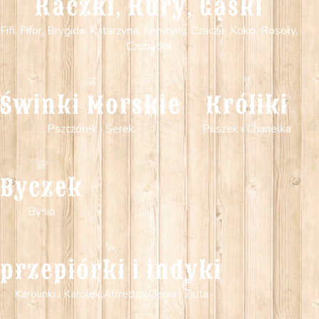
Kaczki, Kury, Gąski
Fifi, Fifor, Brygida, Katarzyna, Krystyny, Czacze, Koko, Rosoły,
Czubatka
Świnki Morskie
Króliki
Pszczółek i Serek
Puszek i Chanelka
Byczek
Bysio
przepiórki i indyki
Karolinki i Karolek,Alfredzik,Genia i Ziuta