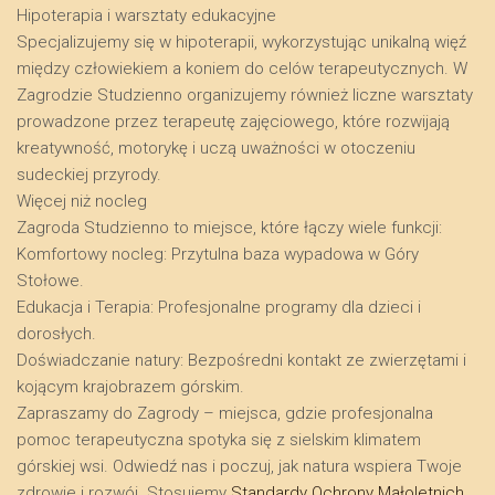
​Hipoterapia i warsztaty edukacyjne
​Specjalizujemy się w hipoterapii, wykorzystując unikalną więź
między człowiekiem a koniem do celów terapeutycznych. W
Zagrodzie Studzienno organizujemy również liczne warsztaty
prowadzone przez terapeutę zajęciowego, które rozwijają
kreatywność, motorykę i uczą uważności w otoczeniu
sudeckiej przyrody.
​Więcej niż nocleg
​Zagroda Studzienno to miejsce, które łączy wiele funkcji:
​Komfortowy nocleg: Przytulna baza wypadowa w Góry
Stołowe.
​Edukacja i Terapia: Profesjonalne programy dla dzieci i
dorosłych.
​Doświadczanie natury: Bezpośredni kontakt ze zwierzętami i
kojącym krajobrazem górskim.
​Zapraszamy do Zagrody – miejsca, gdzie profesjonalna
pomoc terapeutyczna spotyka się z sielskim klimatem
górskiej wsi. Odwiedź nas i poczuj, jak natura wspiera Twoje
zdrowie i rozwój. Stosujemy
Standardy Ochrony Małoletnich