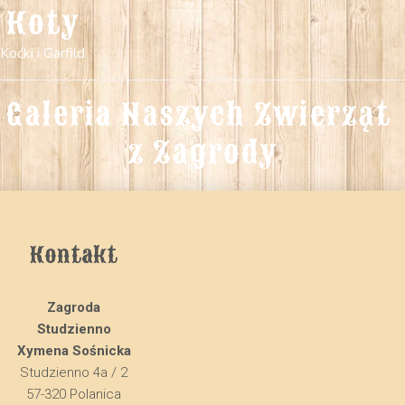
Koty
Koćki i Garfild
Galeria Naszych Zwierząt 
z Zagrody
Kontakt
Zagroda
Studzienno
Xymena Sośnicka
Studzienno 4a / 2
57-320 Polanica