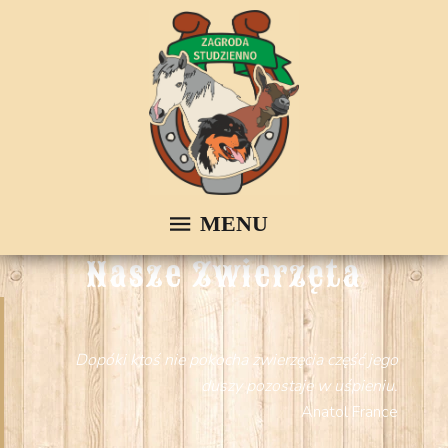
Nasze Zwierzęta
Dopóki ktoś nie pokocha zwierzęcia część jego
duszy pozostaje w uśpieniu.
Anatol France