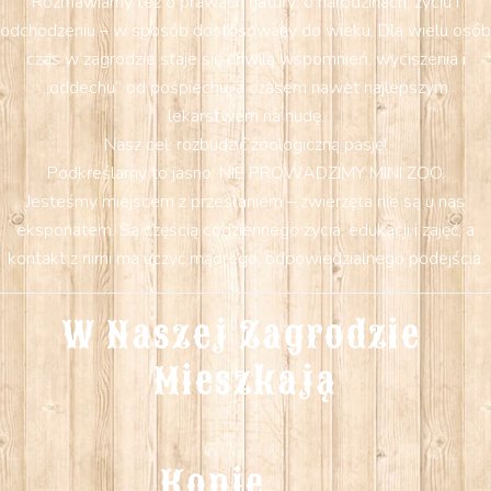
Rozmawiamy też o prawach natury: o narodzinach, życiu i
odchodzeniu – w sposób dostosowany do wieku. Dla wielu osób
czas w zagrodzie staje się chwilą wspomnień, wyciszenia i
„oddechu” od pośpiechu, a czasem nawet najlepszym
lekarstwem na nudę.
Nasz cel: rozbudzić zoologiczną pasję!
Podkreślamy to jasno: NIE PROWADZIMY MINI ZOO.
Jesteśmy miejscem z przesłaniem – zwierzęta nie są u nas
eksponatem. Są częścią codziennego życia, edukacji i zajęć, a
kontakt z nimi ma uczyć mądrego, odpowiedzialnego podejścia.
W Naszej Zagrodzie 
Mieszkają
Konie