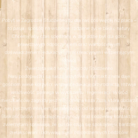
Pobyt w Zagrodzie Studzienno to dla nas coś więcej niż praca –
to pasja i sposób na wspólne, rodzinne życie blisko natury.
Chcemy, aby czas spędzony w zagrodzie był dla gości
prawdziwym odpoczynkiem oraz wartościowym
doświadczeniem: edukacyjnym, rekreacyjnym i wspierającym
rozwój.
Zwierzęta jako serce Zagrody Studzienno
Nasi podopieczni są naszą wizytówką. Kontakt z nimi daje
gościom wiele korzyści: wspiera edukację przyrodniczą, rozwija
wrażliwość, pomaga w wyciszeniu i regeneracji. Wśród
mieszkańców zagrody jest m.in. dzielna koza Zuza, która obdarza
nas pysznym mlekiem (w zależności od sezonu i możliwości).
Bliskość lasów i otaczającej przyrody oraz codzienny kontakt ze
zwierzętami sprawiają, że goście czują się spokojniejsi, bardziej
zrelaksowani i odrywają myśli od codziennych bodźców.