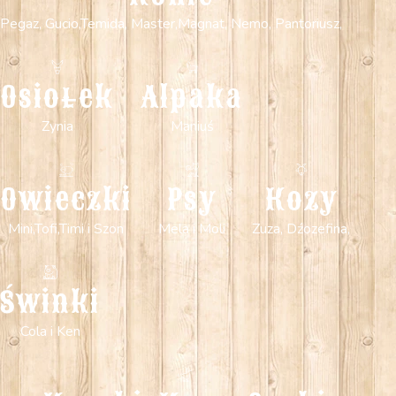
Pegaz, Gucio,Temida, Master,Magnat, Nemo, Pantoriusz,
Osiołek
Alpaka
Zynia
Maniuś
Owieczki
Psy
Kozy
Mini,Tofi,Timi i Szon
Mela i Moli
Zuza, Dźozefina,
Świnki
Cola i Ken