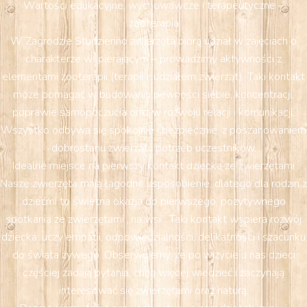
Wartości edukacyjne, wychowawcze i terapeutyczne –
zooterapia
W Zagrodzie Studzienno zwierzęta biorą udział w zajęciach o
charakterze wspierającym – prowadzimy aktywności z
elementami zooterapii (terapii z udziałem zwierząt). Taki kontakt
może pomagać w budowaniu pewności siebie, koncentracji,
poprawie samopoczucia oraz w rozwoju relacji i komunikacji.
Wszystko odbywa się spokojnie i bezpiecznie, z poszanowaniem
dobrostanu zwierząt i potrzeb uczestników.
Idealne miejsce na pierwszy kontakt dziecka ze zwierzętami
Nasze zwierzęta mają łagodne usposobienie, dlatego dla rodzin z
dziećmi to świetna okazja do pierwszego, pozytywnego
spotkania ze zwierzętami „na wsi”. Taki kontakt wspiera rozwój
dziecka: uczy empatii, odpowiedzialności, delikatności i szacunku
do świata żywego. Obserwujemy, że po wizycie u nas dzieci
częściej zadają pytania, chcą więcej wiedzieć i zaczynają
interesować się zwierzętami oraz naturą.