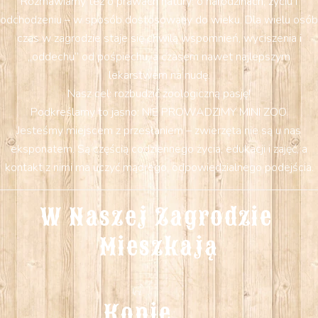
Rozmawiamy też o prawach natury: o narodzinach, życiu i
odchodzeniu – w sposób dostosowany do wieku. Dla wielu osób
czas w zagrodzie staje się chwilą wspomnień, wyciszenia i
„oddechu” od pośpiechu, a czasem nawet najlepszym
lekarstwem na nudę.
Nasz cel: rozbudzić zoologiczną pasję!
Podkreślamy to jasno: NIE PROWADZIMY MINI ZOO.
Jesteśmy miejscem z przesłaniem – zwierzęta nie są u nas
eksponatem. Są częścią codziennego życia, edukacji i zajęć, a
kontakt z nimi ma uczyć mądrego, odpowiedzialnego podejścia.
W Naszej Zagrodzie 
Mieszkają
Konie