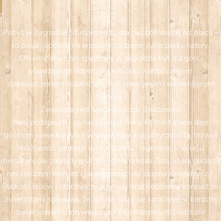
Pobyt w Zagrodzie Studzienno to dla nas coś więcej niż praca –
to pasja i sposób na wspólne, rodzinne życie blisko natury.
Chcemy, aby czas spędzony w zagrodzie był dla gości
prawdziwym odpoczynkiem oraz wartościowym
doświadczeniem: edukacyjnym, rekreacyjnym i wspierającym
rozwój.
Zwierzęta jako serce Zagrody Studzienno
Nasi podopieczni są naszą wizytówką. Kontakt z nimi daje
gościom wiele korzyści: wspiera edukację przyrodniczą, rozwija
wrażliwość, pomaga w wyciszeniu i regeneracji. Wśród
mieszkańców zagrody jest m.in. dzielna koza Zuza, która obdarza
nas pysznym mlekiem (w zależności od sezonu i możliwości).
Bliskość lasów i otaczającej przyrody oraz codzienny kontakt ze
zwierzętami sprawiają, że goście czują się spokojniejsi, bardziej
zrelaksowani i odrywają myśli od codziennych bodźców.