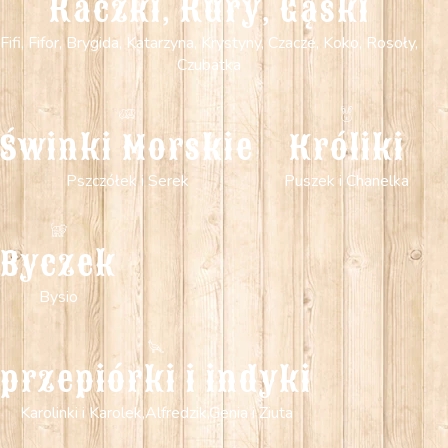
Kaczki, Kury, Gąski
Fifi, Fifor, Brygida, Katarzyna, Krystyny, Czacze, Koko, Rosoły,
Czubatka
Świnki Morskie
Króliki
Pszczółek i Serek
Puszek i Chanelka
Byczek
Bysio
przepiórki i indyki
Karolinki i Karolek,Alfredzik,Genia i Ziuta