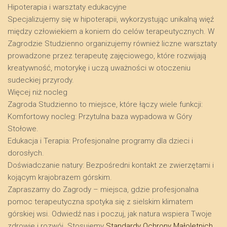
​Hipoterapia i warsztaty edukacyjne
​Specjalizujemy się w hipoterapii, wykorzystując unikalną więź
między człowiekiem a koniem do celów terapeutycznych. W
Zagrodzie Studzienno organizujemy również liczne warsztaty
prowadzone przez terapeutę zajęciowego, które rozwijają
kreatywność, motorykę i uczą uważności w otoczeniu
sudeckiej przyrody.
​Więcej niż nocleg
​Zagroda Studzienno to miejsce, które łączy wiele funkcji:
​Komfortowy nocleg: Przytulna baza wypadowa w Góry
Stołowe.
​Edukacja i Terapia: Profesjonalne programy dla dzieci i
dorosłych.
​Doświadczanie natury: Bezpośredni kontakt ze zwierzętami i
kojącym krajobrazem górskim.
​Zapraszamy do Zagrody – miejsca, gdzie profesjonalna
pomoc terapeutyczna spotyka się z sielskim klimatem
górskiej wsi. Odwiedź nas i poczuj, jak natura wspiera Twoje
zdrowie i rozwój. Stosujemy
Standardy Ochrony Małoletnich