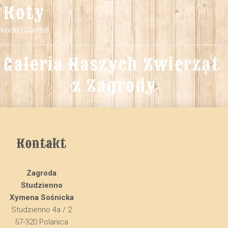
Koty
Koćki i Garfild
Galeria Naszych Zwierząt 
z Zagrody
Kontakt
Zagroda
Studzienno
Xymena Sośnicka
Studzienno 4a / 2
57-320 Polanica