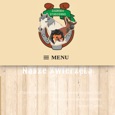
Nasze Zwierzęta
Dopóki ktoś nie pokocha zwierzęcia część jego
duszy pozostaje w uśpieniu.
Anatol France