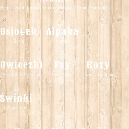
Pegaz, Gucio,Temida, Master,Magnat, Nemo, Pantoriusz,
Osiołek
Alpaka
Zynia
Maniuś
Owieczki
Psy
Kozy
Mini,Tofi,Timi i Szon
Mela i Moli
Zuza, Dźozefina,
Świnki
Cola i Ken