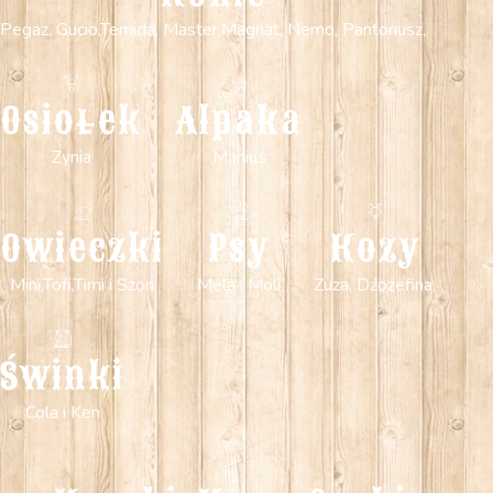
Pegaz, Gucio,Temida, Master,Magnat, Nemo, Pantoriusz,
Osiołek
Alpaka
Zynia
Maniuś
Owieczki
Psy
Kozy
Mini,Tofi,Timi i Szon
Mela i Moli
Zuza, Dźozefina,
Świnki
Cola i Ken