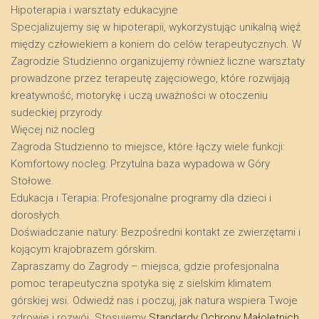
​Hipoterapia i warsztaty edukacyjne
​Specjalizujemy się w hipoterapii, wykorzystując unikalną więź
między człowiekiem a koniem do celów terapeutycznych. W
Zagrodzie Studzienno organizujemy również liczne warsztaty
prowadzone przez terapeutę zajęciowego, które rozwijają
kreatywność, motorykę i uczą uważności w otoczeniu
sudeckiej przyrody.
​Więcej niż nocleg
​Zagroda Studzienno to miejsce, które łączy wiele funkcji:
​Komfortowy nocleg: Przytulna baza wypadowa w Góry
Stołowe.
​Edukacja i Terapia: Profesjonalne programy dla dzieci i
dorosłych.
​Doświadczanie natury: Bezpośredni kontakt ze zwierzętami i
kojącym krajobrazem górskim.
​Zapraszamy do Zagrody – miejsca, gdzie profesjonalna
pomoc terapeutyczna spotyka się z sielskim klimatem
górskiej wsi. Odwiedź nas i poczuj, jak natura wspiera Twoje
zdrowie i rozwój. Stosujemy
Standardy Ochrony Małoletnich