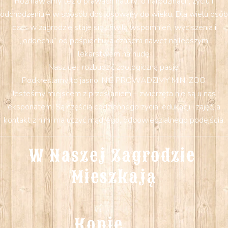
Rozmawiamy też o prawach natury: o narodzinach, życiu i
odchodzeniu – w sposób dostosowany do wieku. Dla wielu osób
czas w zagrodzie staje się chwilą wspomnień, wyciszenia i
„oddechu” od pośpiechu, a czasem nawet najlepszym
lekarstwem na nudę.
Nasz cel: rozbudzić zoologiczną pasję!
Podkreślamy to jasno: NIE PROWADZIMY MINI ZOO.
Jesteśmy miejscem z przesłaniem – zwierzęta nie są u nas
eksponatem. Są częścią codziennego życia, edukacji i zajęć, a
kontakt z nimi ma uczyć mądrego, odpowiedzialnego podejścia.
W Naszej Zagrodzie 
Mieszkają
Konie