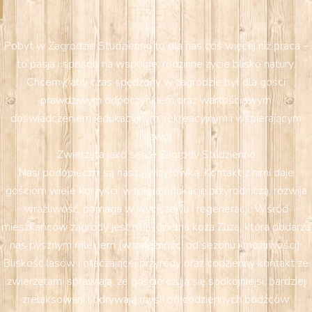
Pobyt w Zagrodzie Studzienno to dla nas coś więcej niż praca –
to pasja i sposób na wspólne, rodzinne życie blisko natury.
Chcemy, aby czas spędzony w zagrodzie był dla gości
prawdziwym odpoczynkiem oraz wartościowym
doświadczeniem: edukacyjnym, rekreacyjnym i wspierającym
rozwój.
Zwierzęta jako serce Zagrody Studzienno
Nasi podopieczni są naszą wizytówką. Kontakt z nimi daje
gościom wiele korzyści: wspiera edukację przyrodniczą, rozwija
wrażliwość, pomaga w wyciszeniu i regeneracji. Wśród
mieszkańców zagrody jest m.in. dzielna koza Zuza, która obdarza
nas pysznym mlekiem (w zależności od sezonu i możliwości).
Bliskość lasów i otaczającej przyrody oraz codzienny kontakt ze
zwierzętami sprawiają, że goście czują się spokojniejsi, bardziej
zrelaksowani i odrywają myśli od codziennych bodźców.