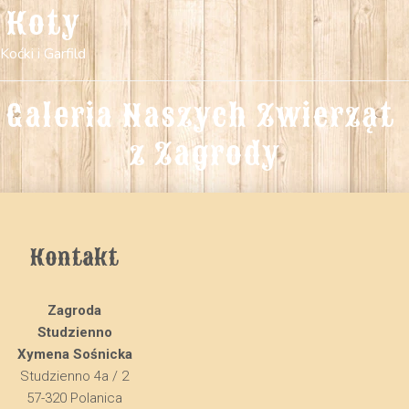
Koty
Koćki i Garfild
Galeria Naszych Zwierząt 
z Zagrody
Kontakt
Zagroda
Studzienno
Xymena Sośnicka
Studzienno 4a / 2
57-320 Polanica