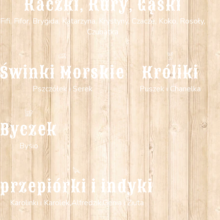
Kaczki, Kury, Gąski
Fifi, Fifor, Brygida, Katarzyna, Krystyny, Czacze, Koko, Rosoły,
Czubatka
Świnki Morskie
Króliki
Pszczółek i Serek
Puszek i Chanelka
Byczek
Bysio
przepiórki i indyki
Karolinki i Karolek,Alfredzik,Genia i Ziuta