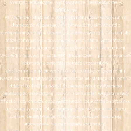
Wartości edukacyjne, wychowawcze i terapeutyczne –
zooterapia
W Zagrodzie Studzienno zwierzęta biorą udział w zajęciach o
charakterze wspierającym – prowadzimy aktywności z
elementami zooterapii (terapii z udziałem zwierząt). Taki kontakt
może pomagać w budowaniu pewności siebie, koncentracji,
poprawie samopoczucia oraz w rozwoju relacji i komunikacji.
Wszystko odbywa się spokojnie i bezpiecznie, z poszanowaniem
dobrostanu zwierząt i potrzeb uczestników.
Idealne miejsce na pierwszy kontakt dziecka ze zwierzętami
Nasze zwierzęta mają łagodne usposobienie, dlatego dla rodzin z
dziećmi to świetna okazja do pierwszego, pozytywnego
spotkania ze zwierzętami „na wsi”. Taki kontakt wspiera rozwój
dziecka: uczy empatii, odpowiedzialności, delikatności i szacunku
do świata żywego. Obserwujemy, że po wizycie u nas dzieci
częściej zadają pytania, chcą więcej wiedzieć i zaczynają
interesować się zwierzętami oraz naturą.