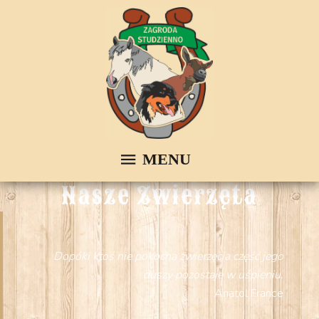
Nasze Zwierzęta
Dopóki ktoś nie pokocha zwierzęcia część jego
duszy pozostaje w uśpieniu.
Anatol France