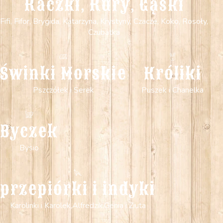
Kaczki, Kury, Gąski
Fifi, Fifor, Brygida, Katarzyna, Krystyny, Czacze, Koko, Rosoły,
Czubatka
Świnki Morskie
Króliki
Pszczółek i Serek
Puszek i Chanelka
Byczek
Bysio
przepiórki i indyki
Karolinki i Karolek,Alfredzik,Genia i Ziuta