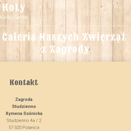
Koty
Koćki i Garfild
Galeria Naszych Zwierząt 
z Zagrody
Kontakt
Zagroda
Studzienno
Xymena Sośnicka
Studzienno 4a / 2
57-320 Polanica