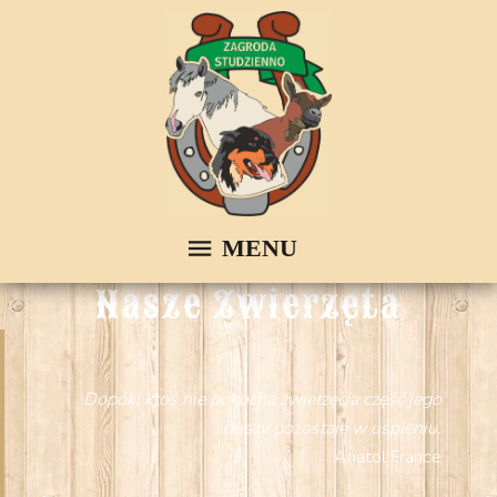
Nasze Zwierzęta
Dopóki ktoś nie pokocha zwierzęcia część jego
duszy pozostaje w uśpieniu.
Anatol France