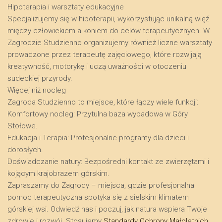
​Hipoterapia i warsztaty edukacyjne
​Specjalizujemy się w hipoterapii, wykorzystując unikalną więź
między człowiekiem a koniem do celów terapeutycznych. W
Zagrodzie Studzienno organizujemy również liczne warsztaty
prowadzone przez terapeutę zajęciowego, które rozwijają
kreatywność, motorykę i uczą uważności w otoczeniu
sudeckiej przyrody.
​Więcej niż nocleg
​Zagroda Studzienno to miejsce, które łączy wiele funkcji:
​Komfortowy nocleg: Przytulna baza wypadowa w Góry
Stołowe.
​Edukacja i Terapia: Profesjonalne programy dla dzieci i
dorosłych.
​Doświadczanie natury: Bezpośredni kontakt ze zwierzętami i
kojącym krajobrazem górskim.
​Zapraszamy do Zagrody – miejsca, gdzie profesjonalna
pomoc terapeutyczna spotyka się z sielskim klimatem
górskiej wsi. Odwiedź nas i poczuj, jak natura wspiera Twoje
zdrowie i rozwój. Stosujemy
Standardy Ochrony Małoletnich