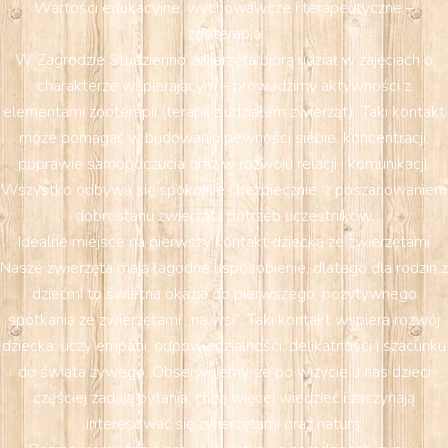
Wartości edukacyjne, wychowawcze i terapeutyczne –
zooterapia
W Zagrodzie Studzienno zwierzęta biorą udział w zajęciach o
charakterze wspierającym – prowadzimy aktywności z
elementami zooterapii (terapii z udziałem zwierząt). Taki kontakt
może pomagać w budowaniu pewności siebie, koncentracji,
poprawie samopoczucia oraz w rozwoju relacji i komunikacji.
Wszystko odbywa się spokojnie i bezpiecznie, z poszanowaniem
dobrostanu zwierząt i potrzeb uczestników.
Idealne miejsce na pierwszy kontakt dziecka ze zwierzętami
Nasze zwierzęta mają łagodne usposobienie, dlatego dla rodzin z
dziećmi to świetna okazja do pierwszego, pozytywnego
spotkania ze zwierzętami „na wsi”. Taki kontakt wspiera rozwój
dziecka: uczy empatii, odpowiedzialności, delikatności i szacunku
do świata żywego. Obserwujemy, że po wizycie u nas dzieci
częściej zadają pytania, chcą więcej wiedzieć i zaczynają
interesować się zwierzętami oraz naturą.