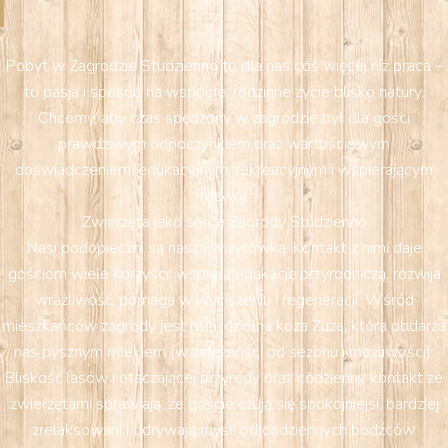
Pobyt w Zagrodzie Studzienno to dla nas coś więcej niż praca –
to pasja i sposób na wspólne, rodzinne życie blisko natury.
Chcemy, aby czas spędzony w zagrodzie był dla gości
prawdziwym odpoczynkiem oraz wartościowym
doświadczeniem: edukacyjnym, rekreacyjnym i wspierającym
rozwój.
Zwierzęta jako serce Zagrody Studzienno
Nasi podopieczni są naszą wizytówką. Kontakt z nimi daje
gościom wiele korzyści: wspiera edukację przyrodniczą, rozwija
wrażliwość, pomaga w wyciszeniu i regeneracji. Wśród
mieszkańców zagrody jest m.in. dzielna koza Zuza, która obdarza
nas pysznym mlekiem (w zależności od sezonu i możliwości).
Bliskość lasów i otaczającej przyrody oraz codzienny kontakt ze
zwierzętami sprawiają, że goście czują się spokojniejsi, bardziej
zrelaksowani i odrywają myśli od codziennych bodźców.