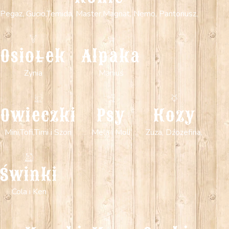
Pegaz, Gucio,Temida, Master,Magnat, Nemo, Pantoriusz,
Osiołek
Alpaka
Zynia
Maniuś
Owieczki
Psy
Kozy
Mini,Tofi,Timi i Szon
Mela i Moli
Zuza, Dźozefina,
Świnki
Cola i Ken