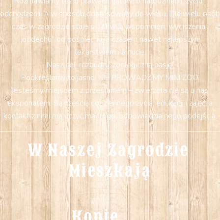
Rozmawiamy też o prawach natury: o narodzinach, życiu i
odchodzeniu – w sposób dostosowany do wieku. Dla wielu osób
czas w zagrodzie staje się chwilą wspomnień, wyciszenia i
„oddechu” od pośpiechu, a czasem nawet najlepszym
lekarstwem na nudę.
Nasz cel: rozbudzić zoologiczną pasję!
Podkreślamy to jasno: NIE PROWADZIMY MINI ZOO.
Jesteśmy miejscem z przesłaniem – zwierzęta nie są u nas
eksponatem. Są częścią codziennego życia, edukacji i zajęć, a
kontakt z nimi ma uczyć mądrego, odpowiedzialnego podejścia.
W Naszej Zagrodzie 
Mieszkają
Konie