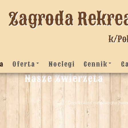
Zagroda Rekre
k/Po
a
Oferta
Noclegi
Cennik
G
Nasze Zwierzęta
Dopóki ktoś nie pokocha zwier