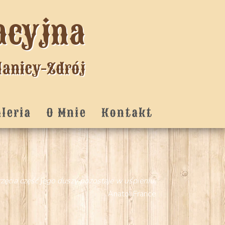
acyjna
lanicy-Zdrój
aleria
O Mnie
Kontakt
zęcia część jego duszy pozostaje w uśpieniu.
Anatol France