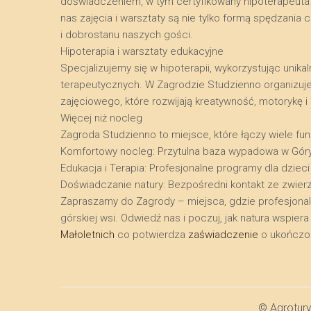
doświadczeniem, w tym certyfikowany hipoterapeuta o
nas zajęcia i warsztaty są nie tylko formą spędzani
i dobrostanu naszych gości.
​Hipoterapia i warsztaty edukacyjne
​Specjalizujemy się w hipoterapii, wykorzystując uni
terapeutycznych. W Zagrodzie Studzienno organizuj
zajęciowego, które rozwijają kreatywność, motorykę 
​Więcej niż nocleg
​Zagroda Studzienno to miejsce, które łączy wiele funk
​Komfortowy nocleg: Przytulna baza wypadowa w Gór
​Edukacja i Terapia: Profesjonalne programy dla dzieci
​Doświadczanie natury: Bezpośredni kontakt ze zwier
​Zapraszamy do Zagrody – miejsca, gdzie profesjona
górskiej wsi. Odwiedź nas i poczuj, jak natura wspie
Małoletnich
co potwierdza
zaświadczenie
o ukończon
© Agrotur