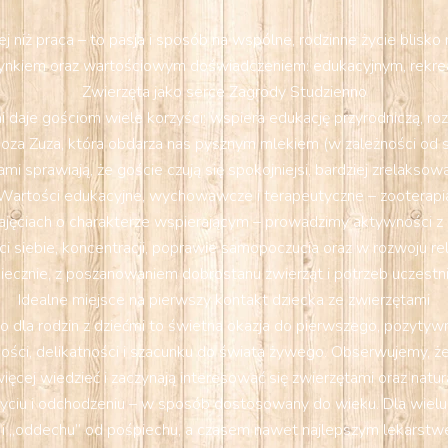
 niż praca – to pasja i sposób na wspólne, rodzinne życie blisk
nkiem oraz wartościowym doświadczeniem: edukacyjnym, rekrea
Zwierzęta jako serce Zagrody Studzienno
 daje gościom wiele korzyści: wspiera edukację przyrodniczą, ro
oza Zuza, która obdarza nas pysznym mlekiem (w zależności od sez
mi sprawiają, że goście czują się spokojniejsi, bardziej zrelakso
Wartości edukacyjne, wychowawcze i terapeutyczne – zooterapi
ajęciach o charakterze wspierającym – prowadzimy aktywności z el
iebie, koncentracji, poprawie samopoczucia oraz w rozwoju relac
iecznie, z poszanowaniem dobrostanu zwierząt i potrzeb uczestn
Idealne miejsce na pierwszy kontakt dziecka ze zwierzętami
 dla rodzin z dziećmi to świetna okazja do pierwszego, pozytywn
ości, delikatności i szacunku do świata żywego. Obserwujemy, że p
ięcej wiedzieć i zaczynają interesować się zwierzętami oraz natur
yciu i odchodzeniu – w sposób dostosowany do wieku. Dla wielu
 i „oddechu” od pośpiechu, a czasem nawet najlepszym lekarstw