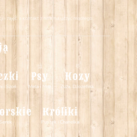
 i zajęć, a kontakt z nimi ma uczyć mądrego,
ją
czki
Psy
Kozy
mi i Szon
Mela i Moli
Zuza, Dźozefina,
orskie
Króliki
 Serek
Puszek i Chanelka