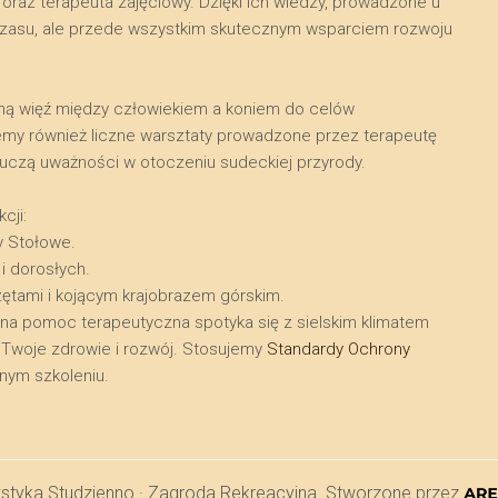
raz terapeuta zajęciowy. Dzięki ich wiedzy, prowadzone u
a czasu, ale przede wszystkim skutecznym wsparciem rozwoju
kalną więź między człowiekiem a koniem do celów
emy również liczne warsztaty prowadzone przez terapeutę
i uczą uważności w otoczeniu sudeckiej przyrody.
cji:
y Stołowe.
 i dorosłych.
zętami i kojącym krajobrazem górskim.
lna pomoc terapeutyczna spotyka się z sielskim klimatem
ra Twoje zdrowie i rozwój. Stosujemy
Standardy Ochrony
ym szkoleniu.
ystyka Studzienno · Zagroda Rekreacyjna. Stworzone przez