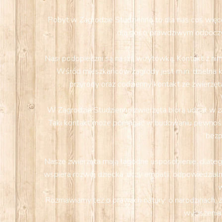
Pobyt w Zagrodzie Studzienno to dla nas coś więcej
dla gości prawdziwym odpoczy
Nasi podopieczni są naszą wizytówką. Kontakt z nimi
Wśród mieszkańców zagrody jest m.in. dzielna k
przyrody oraz codzienny kontakt ze zwierzęta
W Zagrodzie Studzienno zwierzęta biorą udział w z
Taki kontakt może pomagać w budowaniu pewności s
bezp
Nasze zwierzęta mają łagodne usposobienie, dlatego
wspiera rozwój dziecka: uczy empatii, odpowiedzialn
w
Rozmawiamy też o prawach natury: o narodzinach, ż
wyciszenia