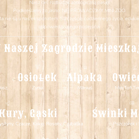
Nasz cel: rozbudzić zoologiczną pasję!
Podkreślamy to jasno: NIE PROWADZIMY MINI ZOO.
 nie są u nas eksponatem. Są częścią codziennego życia, edukacji
odpowiedzialnego podejścia.
 Naszej Zagrodzie Mieszka
Osiołek
Alpaka
Owie
usz,
Zynia
Maniuś
Mini,Tofi,Ti
Kury, Gąski
Świnki M
 Krystyny, Czacze, Koko, Rosoły, Czubatka
Pszczółek i