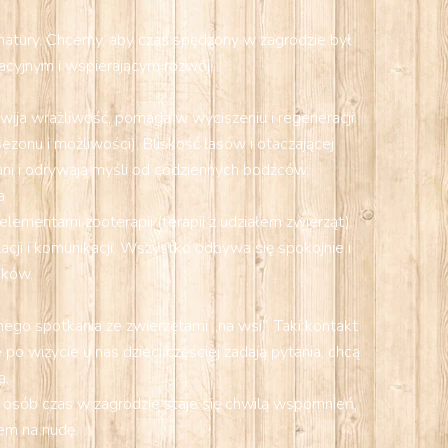
o natury. Chcemy, aby czas spędzony w zagrodzie był
cyjnym i wspierającym rozwój.
zwija wrażliwość, pomaga w wyciszeniu i regeneracji.
onu i możliwości). Bliskość lasów i otaczającej
wani i odrywają myśli od codziennych bodźców.
a
ementami zooterapii (terapii z udziałem zwierząt).
ji i komunikacji. Wszystko odbywa się spokojnie i
ików.
ego spotkania ze zwierzętami „na wsi”. Taki kontakt
o wizycie u nas dzieci częściej zadają pytania, chcą
ą.
 osób czas w zagrodzie staje się chwilą wspomnień,
em na nudę.