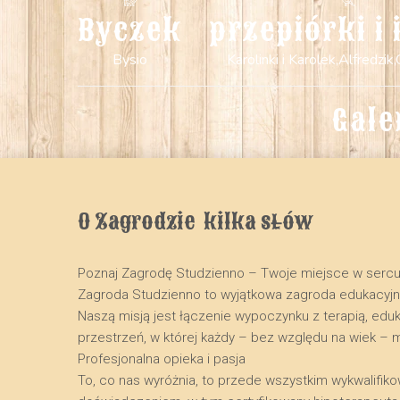
Byczek
przepiórki i 
Bysio
Karolinki i Karolek,Alfredzik,
Gale
O Zagrodzie  kilka słów
Poznaj Zagrodę Studzienno – Twoje miejsce w serc
​Zagroda Studzienno to wyjątkowa zagroda edukacyj
Naszą misją jest łączenie wypoczynku z terapią, edu
przestrzeń, w której każdy – bez względu na wiek – 
​Profesjonalna opieka i pasja
​To, co nas wyróżnia, to przede wszystkim wykwalifik