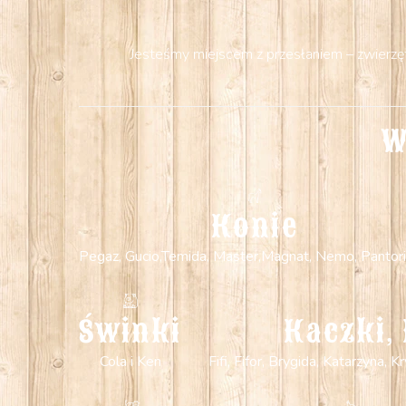
Jesteśmy miejscem z przesłaniem – zwierzęta
W
Konie
Pegaz, Gucio,Temida, Master,Magnat, Nemo, Pantori
Świnki
Kaczki, 
Cola i Ken
Fifi, Fifor, Brygida, Katarzyna,