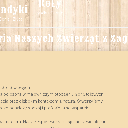
Koty
indyki
Koćki i Garfild
Genia i Ziuta
ria Naszych Zwierząt z Za
u Gór Stołowych
na położona w malowniczym otoczeniu Gór Stołowych.
kacją oraz głębokim kontaktem z naturą. Stworzyliśmy
może odnaleźć spokój i profesjonalne wsparcie.
owana kadra. Nasz zespół tworzą pasjonaci z wieloletnim