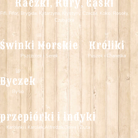
Kaczki, Kury, Gąski
Fifi, Fifor, Brygida, Katarzyna, Krystyny, Czacze, Koko, Rosoły,
Czubatka
Świnki Morskie
Króliki
Pszczółek i Serek
Puszek i Chanelka
Byczek
Bysio
przepiórki i indyki
Karolinki i Karolek,Alfredzik,Genia i Ziuta