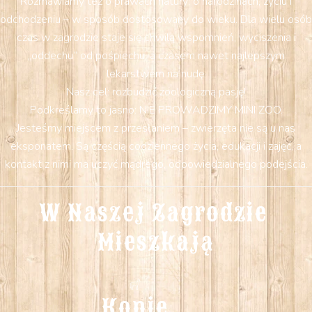
Rozmawiamy też o prawach natury: o narodzinach, życiu i
odchodzeniu – w sposób dostosowany do wieku. Dla wielu osób
czas w zagrodzie staje się chwilą wspomnień, wyciszenia i
„oddechu” od pośpiechu, a czasem nawet najlepszym
lekarstwem na nudę.
Nasz cel: rozbudzić zoologiczną pasję!
Podkreślamy to jasno: NIE PROWADZIMY MINI ZOO.
Jesteśmy miejscem z przesłaniem – zwierzęta nie są u nas
eksponatem. Są częścią codziennego życia, edukacji i zajęć, a
kontakt z nimi ma uczyć mądrego, odpowiedzialnego podejścia.
W Naszej Zagrodzie 
Mieszkają
Konie