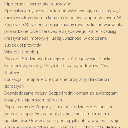
​Hipoterapia i warsztaty edukacyjne
​Specjalizujemy się w hipoterapii, wykorzystując unikalną więź
między człowiekiem a koniem do celów terapeutycznych. W
Zagrodzie Studzienno organizujemy również liczne warsztaty
prowadzone przez terapeutę zajęciowego, które rozwijają
kreatywność, motorykę i uczą uważności w otoczeniu
sudeckiej przyrody.
​Więcej niż nocleg
​Zagroda Studzienno to miejsce, które łączy wiele funkcji:
​Komfortowy nocleg: Przytulna baza wypadowa w Góry
Stołowe.
​Edukacja i Terapia: Profesjonalne programy dla dzieci i
dorosłych.
​Doświadczanie natury: Bezpośredni kontakt ze zwierzętami i
kojącym krajobrazem górskim.
​Zapraszamy do Zagrody – miejsca, gdzie profesjonalna
pomoc terapeutyczna spotyka się z sielskim klimatem
górskiej wsi. Odwiedź nas i poczuj, jak natura wspiera Twoje
zdrowie i rozwój. Stosujemy
Standardy Ochrony Małoletnich