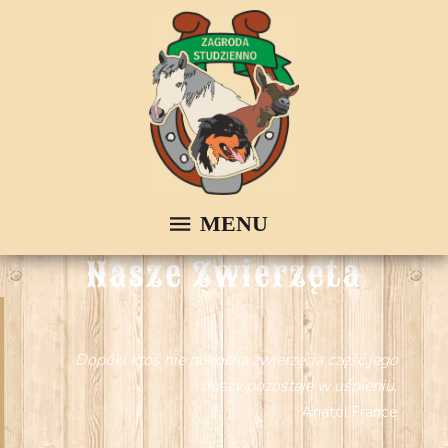
Nasze Zwierzęta
Dopóki ktoś nie pokocha zwierzęcia część jego
duszy pozostaje w uśpieniu.
Anatol France