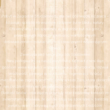
Pobyt w Zagrodzie Studzienno to dla nas coś więcej niż praca –
to pasja i sposób na wspólne, rodzinne życie blisko natury.
Chcemy, aby czas spędzony w zagrodzie był dla gości
prawdziwym odpoczynkiem oraz wartościowym
doświadczeniem: edukacyjnym, rekreacyjnym i wspierającym
rozwój.
Zwierzęta jako serce Zagrody Studzienno
Nasi podopieczni są naszą wizytówką. Kontakt z nimi daje
gościom wiele korzyści: wspiera edukację przyrodniczą, rozwija
wrażliwość, pomaga w wyciszeniu i regeneracji. Wśród
mieszkańców zagrody jest m.in. dzielna koza Zuza, która obdarza
nas pysznym mlekiem (w zależności od sezonu i możliwości).
Bliskość lasów i otaczającej przyrody oraz codzienny kontakt ze
zwierzętami sprawiają, że goście czują się spokojniejsi, bardziej
zrelaksowani i odrywają myśli od codziennych bodźców.