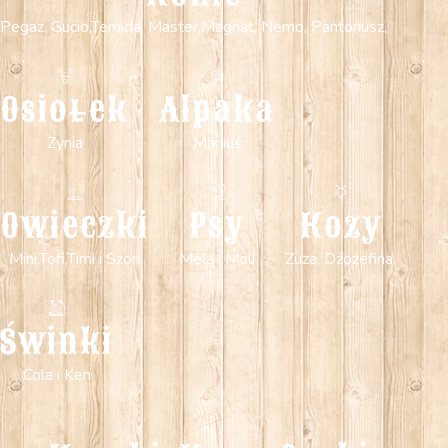
Pegaz, Gucio,Temida, Master,Magnat, Nemo, Pantoriusz,
Osiołek
Alpaka
Zynia
Maniuś
Owieczki
Psy
Kozy
Mini,Tofi,Timi i Szon
Mela i Moli
Zuza, Dźozefina,
Świnki
Cola i Ken