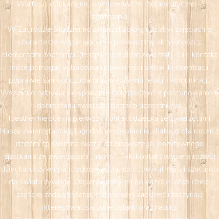
Wartości edukacyjne, wychowawcze i terapeutyczne –
zooterapia
W Zagrodzie Studzienno zwierzęta biorą udział w zajęciach o
charakterze wspierającym – prowadzimy aktywności z
elementami zooterapii (terapii z udziałem zwierząt). Taki kontakt
może pomagać w budowaniu pewności siebie, koncentracji,
poprawie samopoczucia oraz w rozwoju relacji i komunikacji.
Wszystko odbywa się spokojnie i bezpiecznie, z poszanowaniem
dobrostanu zwierząt i potrzeb uczestników.
Idealne miejsce na pierwszy kontakt dziecka ze zwierzętami
Nasze zwierzęta mają łagodne usposobienie, dlatego dla rodzin z
dziećmi to świetna okazja do pierwszego, pozytywnego
spotkania ze zwierzętami „na wsi”. Taki kontakt wspiera rozwój
dziecka: uczy empatii, odpowiedzialności, delikatności i szacunku
do świata żywego. Obserwujemy, że po wizycie u nas dzieci
częściej zadają pytania, chcą więcej wiedzieć i zaczynają
interesować się zwierzętami oraz naturą.