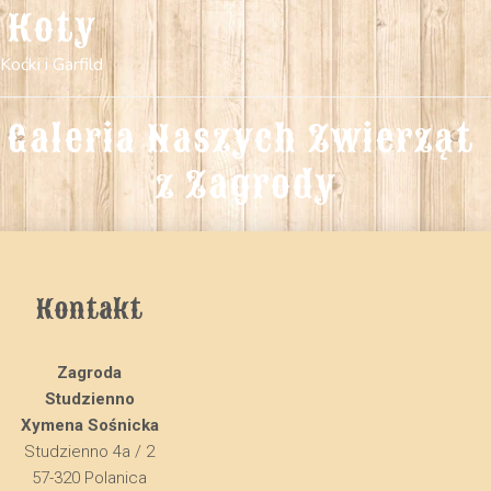
Koty
Koćki i Garfild
Galeria Naszych Zwierząt 
z Zagrody
Kontakt
Zagroda
Studzienno
Xymena Sośnicka
Studzienno 4a / 2
57-320 Polanica