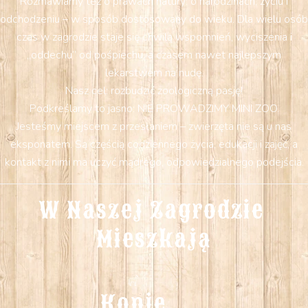
Rozmawiamy też o prawach natury: o narodzinach, życiu i
odchodzeniu – w sposób dostosowany do wieku. Dla wielu osób
czas w zagrodzie staje się chwilą wspomnień, wyciszenia i
„oddechu” od pośpiechu, a czasem nawet najlepszym
lekarstwem na nudę.
Nasz cel: rozbudzić zoologiczną pasję!
Podkreślamy to jasno: NIE PROWADZIMY MINI ZOO.
Jesteśmy miejscem z przesłaniem – zwierzęta nie są u nas
eksponatem. Są częścią codziennego życia, edukacji i zajęć, a
kontakt z nimi ma uczyć mądrego, odpowiedzialnego podejścia.
W Naszej Zagrodzie 
Mieszkają
Konie