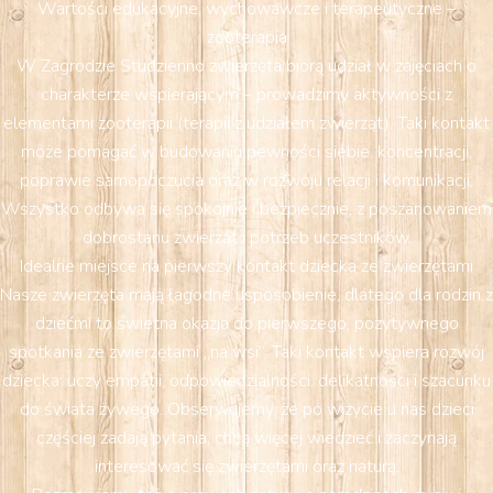
Wartości edukacyjne, wychowawcze i terapeutyczne –
zooterapia
W Zagrodzie Studzienno zwierzęta biorą udział w zajęciach o
charakterze wspierającym – prowadzimy aktywności z
elementami zooterapii (terapii z udziałem zwierząt). Taki kontakt
może pomagać w budowaniu pewności siebie, koncentracji,
poprawie samopoczucia oraz w rozwoju relacji i komunikacji.
Wszystko odbywa się spokojnie i bezpiecznie, z poszanowaniem
dobrostanu zwierząt i potrzeb uczestników.
Idealne miejsce na pierwszy kontakt dziecka ze zwierzętami
Nasze zwierzęta mają łagodne usposobienie, dlatego dla rodzin z
dziećmi to świetna okazja do pierwszego, pozytywnego
spotkania ze zwierzętami „na wsi”. Taki kontakt wspiera rozwój
dziecka: uczy empatii, odpowiedzialności, delikatności i szacunku
do świata żywego. Obserwujemy, że po wizycie u nas dzieci
częściej zadają pytania, chcą więcej wiedzieć i zaczynają
interesować się zwierzętami oraz naturą.