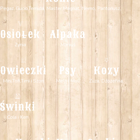
Pegaz, Gucio,Temida, Master,Magnat, Nemo, Pantoriusz,
Osiołek
Alpaka
Zynia
Maniuś
Owieczki
Psy
Kozy
Mini,Tofi,Timi i Szon
Mela i Moli
Zuza, Dźozefina,
Świnki
Cola i Ken