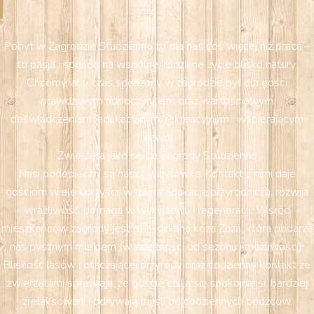
Pobyt w Zagrodzie Studzienno to dla nas coś więcej niż praca –
to pasja i sposób na wspólne, rodzinne życie blisko natury.
Chcemy, aby czas spędzony w zagrodzie był dla gości
prawdziwym odpoczynkiem oraz wartościowym
doświadczeniem: edukacyjnym, rekreacyjnym i wspierającym
rozwój.
Zwierzęta jako serce Zagrody Studzienno
Nasi podopieczni są naszą wizytówką. Kontakt z nimi daje
gościom wiele korzyści: wspiera edukację przyrodniczą, rozwija
wrażliwość, pomaga w wyciszeniu i regeneracji. Wśród
mieszkańców zagrody jest m.in. dzielna koza Zuza, która obdarza
nas pysznym mlekiem (w zależności od sezonu i możliwości).
Bliskość lasów i otaczającej przyrody oraz codzienny kontakt ze
zwierzętami sprawiają, że goście czują się spokojniejsi, bardziej
zrelaksowani i odrywają myśli od codziennych bodźców.