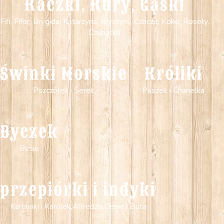
Kaczki, Kury, Gąski
Fifi, Fifor, Brygida, Katarzyna, Krystyny, Czacze, Koko, Rosoły,
Czubatka
Świnki Morskie
Króliki
Pszczółek i Serek
Puszek i Chanelka
Byczek
Bysio
przepiórki i indyki
Karolinki i Karolek,Alfredzik,Genia i Ziuta