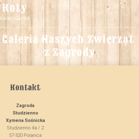
Koty
Koćki i Garfild
Galeria Naszych Zwierząt 
z Zagrody
Kontakt
Zagroda
Studzienno
Xymena Sośnicka
Studzienno 4a / 2
57-320 Polanica