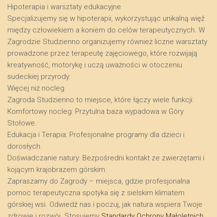
​Hipoterapia i warsztaty edukacyjne
​Specjalizujemy się w hipoterapii, wykorzystując unikalną więź
między człowiekiem a koniem do celów terapeutycznych. W
Zagrodzie Studzienno organizujemy również liczne warsztaty
prowadzone przez terapeutę zajęciowego, które rozwijają
kreatywność, motorykę i uczą uważności w otoczeniu
sudeckiej przyrody.
​Więcej niż nocleg
​Zagroda Studzienno to miejsce, które łączy wiele funkcji:
​Komfortowy nocleg: Przytulna baza wypadowa w Góry
Stołowe.
​Edukacja i Terapia: Profesjonalne programy dla dzieci i
dorosłych.
​Doświadczanie natury: Bezpośredni kontakt ze zwierzętami i
kojącym krajobrazem górskim.
​Zapraszamy do Zagrody – miejsca, gdzie profesjonalna
pomoc terapeutyczna spotyka się z sielskim klimatem
górskiej wsi. Odwiedź nas i poczuj, jak natura wspiera Twoje
zdrowie i rozwój. Stosujemy
Standardy Ochrony Małoletnich