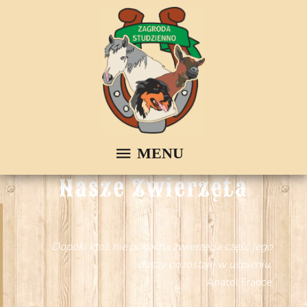
Nasze Zwierzęta
Dopóki ktoś nie pokocha zwierzęcia część jego
duszy pozostaje w uśpieniu.
Anatol France