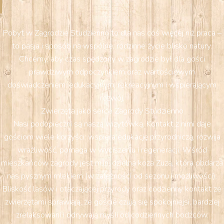
Pobyt w Zagrodzie Studzienno to dla nas coś więcej niż praca –
to pasja i sposób na wspólne, rodzinne życie blisko natury.
Chcemy, aby czas spędzony w zagrodzie był dla gości
prawdziwym odpoczynkiem oraz wartościowym
doświadczeniem: edukacyjnym, rekreacyjnym i wspierającym
rozwój.
Zwierzęta jako serce Zagrody Studzienno
Nasi podopieczni są naszą wizytówką. Kontakt z nimi daje
gościom wiele korzyści: wspiera edukację przyrodniczą, rozwija
wrażliwość, pomaga w wyciszeniu i regeneracji. Wśród
mieszkańców zagrody jest m.in. dzielna koza Zuza, która obdarza
nas pysznym mlekiem (w zależności od sezonu i możliwości).
Bliskość lasów i otaczającej przyrody oraz codzienny kontakt ze
zwierzętami sprawiają, że goście czują się spokojniejsi, bardziej
zrelaksowani i odrywają myśli od codziennych bodźców.