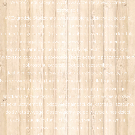
Wartości edukacyjne, wychowawcze i terapeutyczne –
zooterapia
W Zagrodzie Studzienno zwierzęta biorą udział w zajęciach o
charakterze wspierającym – prowadzimy aktywności z
elementami zooterapii (terapii z udziałem zwierząt). Taki kontakt
może pomagać w budowaniu pewności siebie, koncentracji,
poprawie samopoczucia oraz w rozwoju relacji i komunikacji.
Wszystko odbywa się spokojnie i bezpiecznie, z poszanowaniem
dobrostanu zwierząt i potrzeb uczestników.
Idealne miejsce na pierwszy kontakt dziecka ze zwierzętami
Nasze zwierzęta mają łagodne usposobienie, dlatego dla rodzin z
dziećmi to świetna okazja do pierwszego, pozytywnego
spotkania ze zwierzętami „na wsi”. Taki kontakt wspiera rozwój
dziecka: uczy empatii, odpowiedzialności, delikatności i szacunku
do świata żywego. Obserwujemy, że po wizycie u nas dzieci
częściej zadają pytania, chcą więcej wiedzieć i zaczynają
interesować się zwierzętami oraz naturą.