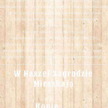
Rozmawiamy też o prawach natury: o narodzinach, życiu i
odchodzeniu – w sposób dostosowany do wieku. Dla wielu osób
czas w zagrodzie staje się chwilą wspomnień, wyciszenia i
„oddechu” od pośpiechu, a czasem nawet najlepszym
lekarstwem na nudę.
Nasz cel: rozbudzić zoologiczną pasję!
Podkreślamy to jasno: NIE PROWADZIMY MINI ZOO.
Jesteśmy miejscem z przesłaniem – zwierzęta nie są u nas
eksponatem. Są częścią codziennego życia, edukacji i zajęć, a
kontakt z nimi ma uczyć mądrego, odpowiedzialnego podejścia.
W Naszej Zagrodzie 
Mieszkają
Konie