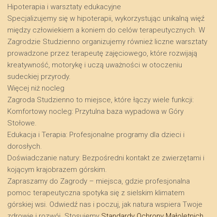
​Hipoterapia i warsztaty edukacyjne
​Specjalizujemy się w hipoterapii, wykorzystując unikalną więź
między człowiekiem a koniem do celów terapeutycznych. W
Zagrodzie Studzienno organizujemy również liczne warsztaty
prowadzone przez terapeutę zajęciowego, które rozwijają
kreatywność, motorykę i uczą uważności w otoczeniu
sudeckiej przyrody.
​Więcej niż nocleg
​Zagroda Studzienno to miejsce, które łączy wiele funkcji:
​Komfortowy nocleg: Przytulna baza wypadowa w Góry
Stołowe.
​Edukacja i Terapia: Profesjonalne programy dla dzieci i
dorosłych.
​Doświadczanie natury: Bezpośredni kontakt ze zwierzętami i
kojącym krajobrazem górskim.
​Zapraszamy do Zagrody – miejsca, gdzie profesjonalna
pomoc terapeutyczna spotyka się z sielskim klimatem
górskiej wsi. Odwiedź nas i poczuj, jak natura wspiera Twoje
zdrowie i rozwój. Stosujemy
Standardy Ochrony Małoletnich