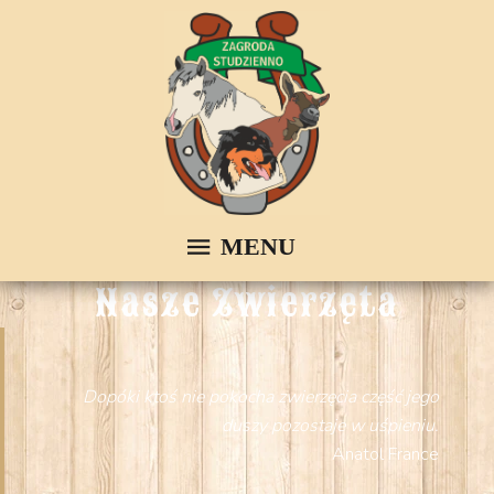
Nasze Zwierzęta
Dopóki ktoś nie pokocha zwierzęcia część jego
duszy pozostaje w uśpieniu.
Anatol France