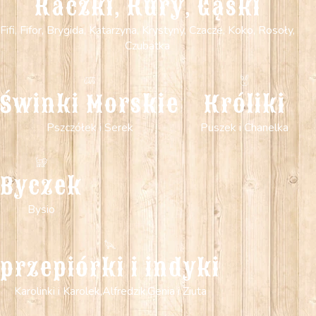
Kaczki, Kury, Gąski
Fifi, Fifor, Brygida, Katarzyna, Krystyny, Czacze, Koko, Rosoły,
Czubatka
Świnki Morskie
Króliki
Pszczółek i Serek
Puszek i Chanelka
Byczek
Bysio
przepiórki i indyki
Karolinki i Karolek,Alfredzik,Genia i Ziuta