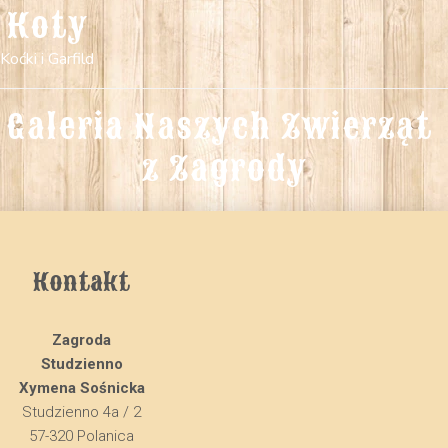
Koty
Koćki i Garfild
Galeria Naszych Zwierząt 
z Zagrody
Kontakt
Zagroda
Studzienno
Xymena Sośnicka
Studzienno 4a / 2
57-320 Polanica