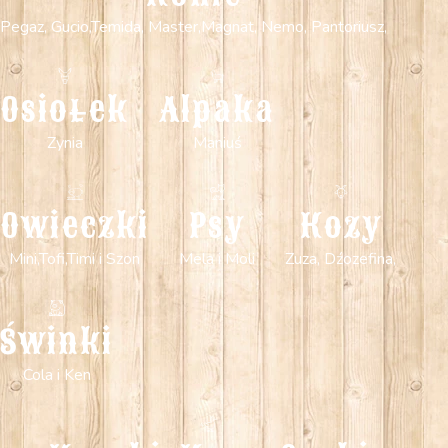
Pegaz, Gucio,Temida, Master,Magnat, Nemo, Pantoriusz,
Osiołek
Alpaka
Zynia
Maniuś
Owieczki
Psy
Kozy
Mini,Tofi,Timi i Szon
Mela i Moli
Zuza, Dźozefina,
Świnki
Cola i Ken