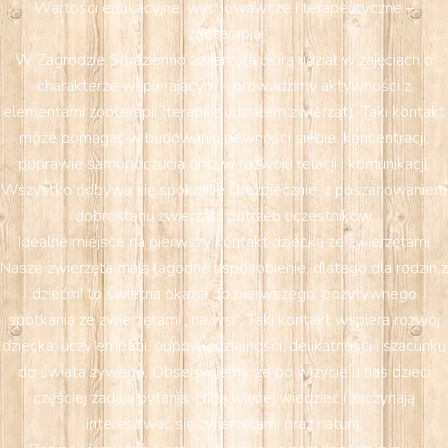
Wartości edukacyjne, wychowawcze i terapeutyczne –
zooterapia
W Zagrodzie Studzienno zwierzęta biorą udział w zajęciach o
charakterze wspierającym – prowadzimy aktywności z
elementami zooterapii (terapii z udziałem zwierząt). Taki kontakt
może pomagać w budowaniu pewności siebie, koncentracji,
poprawie samopoczucia oraz w rozwoju relacji i komunikacji.
Wszystko odbywa się spokojnie i bezpiecznie, z poszanowaniem
dobrostanu zwierząt i potrzeb uczestników.
Idealne miejsce na pierwszy kontakt dziecka ze zwierzętami
Nasze zwierzęta mają łagodne usposobienie, dlatego dla rodzin z
dziećmi to świetna okazja do pierwszego, pozytywnego
spotkania ze zwierzętami „na wsi”. Taki kontakt wspiera rozwój
dziecka: uczy empatii, odpowiedzialności, delikatności i szacunku
do świata żywego. Obserwujemy, że po wizycie u nas dzieci
częściej zadają pytania, chcą więcej wiedzieć i zaczynają
interesować się zwierzętami oraz naturą.