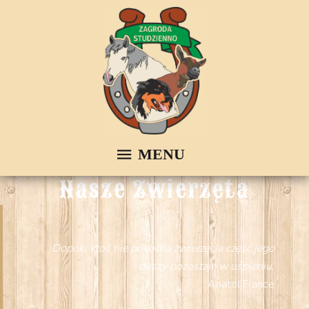
Nasze Zwierzęta
Dopóki ktoś nie pokocha zwierzęcia część jego
duszy pozostaje w uśpieniu.
Anatol France