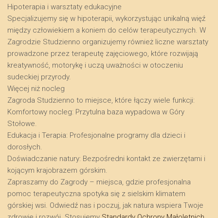
​Hipoterapia i warsztaty edukacyjne
​Specjalizujemy się w hipoterapii, wykorzystując unikalną więź
między człowiekiem a koniem do celów terapeutycznych. W
Zagrodzie Studzienno organizujemy również liczne warsztaty
prowadzone przez terapeutę zajęciowego, które rozwijają
kreatywność, motorykę i uczą uważności w otoczeniu
sudeckiej przyrody.
​Więcej niż nocleg
​Zagroda Studzienno to miejsce, które łączy wiele funkcji:
​Komfortowy nocleg: Przytulna baza wypadowa w Góry
Stołowe.
​Edukacja i Terapia: Profesjonalne programy dla dzieci i
dorosłych.
​Doświadczanie natury: Bezpośredni kontakt ze zwierzętami i
kojącym krajobrazem górskim.
​Zapraszamy do Zagrody – miejsca, gdzie profesjonalna
pomoc terapeutyczna spotyka się z sielskim klimatem
górskiej wsi. Odwiedź nas i poczuj, jak natura wspiera Twoje
zdrowie i rozwój. Stosujemy
Standardy Ochrony Małoletnich