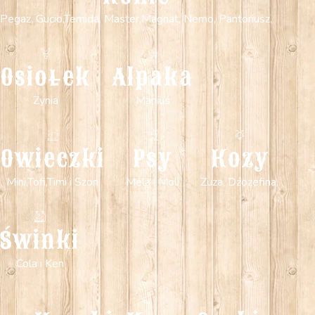
Pegaz, Gucio,Temida, Master,Magnat, Nemo, Pantoriusz,
Osiołek
Alpaka
Zynia
Maniuś
Owieczki
Psy
Kozy
Mini,Tofi,Timi i Szon
Mela i Moli
Zuza, Dźozefina,
Świnki
Cola i Ken