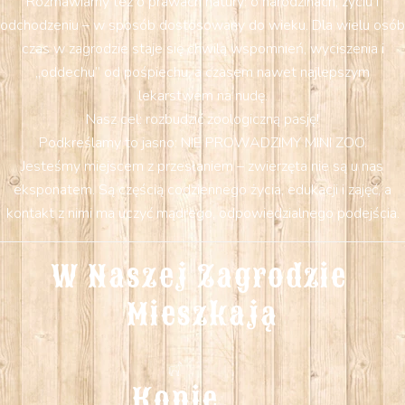
Rozmawiamy też o prawach natury: o narodzinach, życiu i
odchodzeniu – w sposób dostosowany do wieku. Dla wielu osób
czas w zagrodzie staje się chwilą wspomnień, wyciszenia i
„oddechu” od pośpiechu, a czasem nawet najlepszym
lekarstwem na nudę.
Nasz cel: rozbudzić zoologiczną pasję!
Podkreślamy to jasno: NIE PROWADZIMY MINI ZOO.
Jesteśmy miejscem z przesłaniem – zwierzęta nie są u nas
eksponatem. Są częścią codziennego życia, edukacji i zajęć, a
kontakt z nimi ma uczyć mądrego, odpowiedzialnego podejścia.
W Naszej Zagrodzie 
Mieszkają
Konie