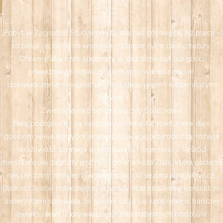
Pobyt w Zagrodzie Studzienno to dla nas coś więcej niż praca –
to pasja i sposób na wspólne, rodzinne życie blisko natury.
Chcemy, aby czas spędzony w zagrodzie był dla gości
prawdziwym odpoczynkiem oraz wartościowym
doświadczeniem: edukacyjnym, rekreacyjnym i wspierającym
rozwój.
Zwierzęta jako serce Zagrody Studzienno
Nasi podopieczni są naszą wizytówką. Kontakt z nimi daje
gościom wiele korzyści: wspiera edukację przyrodniczą, rozwija
wrażliwość, pomaga w wyciszeniu i regeneracji. Wśród
mieszkańców zagrody jest m.in. dzielna koza Zuza, która obdarza
nas pysznym mlekiem (w zależności od sezonu i możliwości).
Bliskość lasów i otaczającej przyrody oraz codzienny kontakt ze
zwierzętami sprawiają, że goście czują się spokojniejsi, bardziej
zrelaksowani i odrywają myśli od codziennych bodźców.