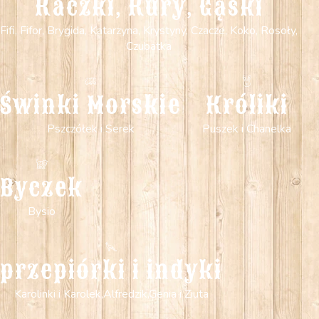
Kaczki, Kury, Gąski
Fifi, Fifor, Brygida, Katarzyna, Krystyny, Czacze, Koko, Rosoły,
Czubatka
Świnki Morskie
Króliki
Pszczółek i Serek
Puszek i Chanelka
Byczek
Bysio
przepiórki i indyki
Karolinki i Karolek,Alfredzik,Genia i Ziuta