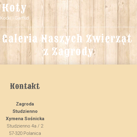
Koty
Koćki i Garfild
Galeria Naszych Zwierząt 
z Zagrody
Kontakt
Zagroda
Studzienno
Xymena Sośnicka
Studzienno 4a / 2
57-320 Polanica