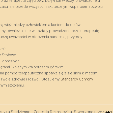
raz terapeuta zajęciowy. Dzięki ich wiedzy, prowadzone u
a czasu, ale przede wszystkim skutecznym wsparciem rozwoju
kalną więź między człowiekiem a koniem do celów
emy również liczne warsztaty prowadzone przez terapeutę
i uczą uważności w otoczeniu sudeckiej przyrody.
cji:
y Stołowe.
 i dorosłych.
zętami i kojącym krajobrazem górskim.
lna pomoc terapeutyczna spotyka się z sielskim klimatem
ra Twoje zdrowie i rozwój. Stosujemy
Standardy Ochrony
ym szkoleniu.
ystyka Studzienno · Zagroda Rekreacyjna. Stworzone przez