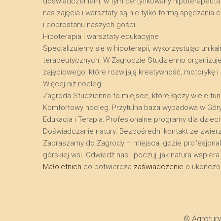
doświadczeniem, w tym certyfikowany hipoterapeuta o
nas zajęcia i warsztaty są nie tylko formą spędzani
i dobrostanu naszych gości.
​Hipoterapia i warsztaty edukacyjne
​Specjalizujemy się w hipoterapii, wykorzystując uni
terapeutycznych. W Zagrodzie Studzienno organizuj
zajęciowego, które rozwijają kreatywność, motorykę 
​Więcej niż nocleg
​Zagroda Studzienno to miejsce, które łączy wiele funk
​Komfortowy nocleg: Przytulna baza wypadowa w Gór
​Edukacja i Terapia: Profesjonalne programy dla dzieci
​Doświadczanie natury: Bezpośredni kontakt ze zwier
​Zapraszamy do Zagrody – miejsca, gdzie profesjona
górskiej wsi. Odwiedź nas i poczuj, jak natura wspie
Małoletnich
co potwierdza
zaświadczenie
o ukończon
© Agrotur