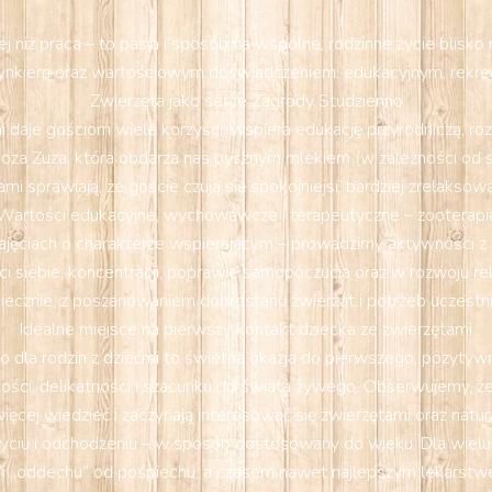
 niż praca – to pasja i sposób na wspólne, rodzinne życie blisk
nkiem oraz wartościowym doświadczeniem: edukacyjnym, rekrea
Zwierzęta jako serce Zagrody Studzienno
 daje gościom wiele korzyści: wspiera edukację przyrodniczą, ro
oza Zuza, która obdarza nas pysznym mlekiem (w zależności od sez
mi sprawiają, że goście czują się spokojniejsi, bardziej zrelakso
Wartości edukacyjne, wychowawcze i terapeutyczne – zooterapi
ajęciach o charakterze wspierającym – prowadzimy aktywności z el
iebie, koncentracji, poprawie samopoczucia oraz w rozwoju relac
iecznie, z poszanowaniem dobrostanu zwierząt i potrzeb uczestn
Idealne miejsce na pierwszy kontakt dziecka ze zwierzętami
 dla rodzin z dziećmi to świetna okazja do pierwszego, pozytywn
ości, delikatności i szacunku do świata żywego. Obserwujemy, że p
ięcej wiedzieć i zaczynają interesować się zwierzętami oraz natur
yciu i odchodzeniu – w sposób dostosowany do wieku. Dla wielu
 i „oddechu” od pośpiechu, a czasem nawet najlepszym lekarstw