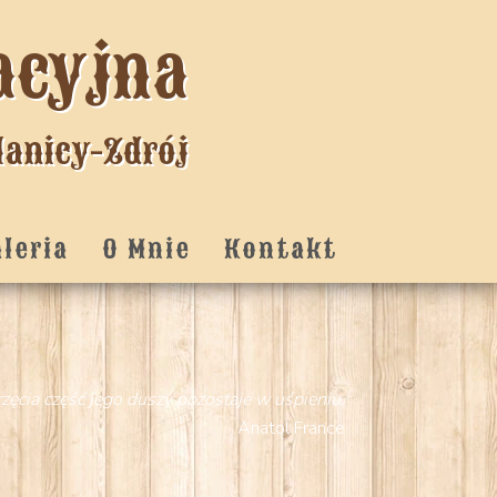
acyjna
lanicy-Zdrój
aleria
O Mnie
Kontakt
zęcia część jego duszy pozostaje w uśpieniu.
Anatol France