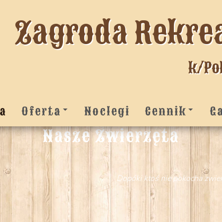
Zagroda Rekre
k/Po
a
Oferta
Noclegi
Cennik
G
Nasze Zwierzęta
Dopóki ktoś nie pokocha zwier