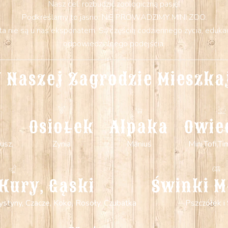
Nasz cel: rozbudzić zoologiczną pasję!
Podkreślamy to jasno: NIE PROWADZIMY MINI ZOO.
 nie są u nas eksponatem. Są częścią codziennego życia, edukacji
odpowiedzialnego podejścia.
 Naszej Zagrodzie Mieszka
Osiołek
Alpaka
Owie
usz,
Zynia
Maniuś
Mini,Tofi,Ti
Kury, Gąski
Świnki M
 Krystyny, Czacze, Koko, Rosoły, Czubatka
Pszczółek i