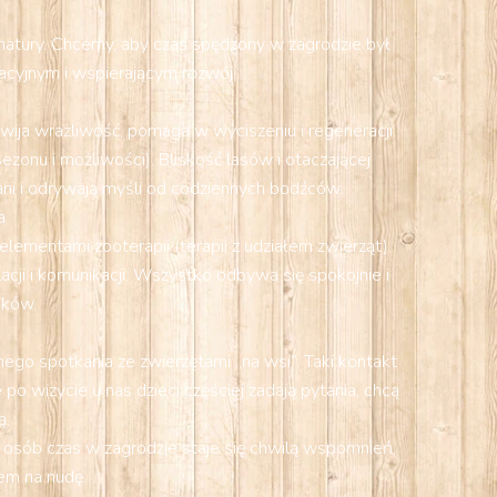
o natury. Chcemy, aby czas spędzony w zagrodzie był
cyjnym i wspierającym rozwój.
zwija wrażliwość, pomaga w wyciszeniu i regeneracji.
onu i możliwości). Bliskość lasów i otaczającej
wani i odrywają myśli od codziennych bodźców.
a
ementami zooterapii (terapii z udziałem zwierząt).
ji i komunikacji. Wszystko odbywa się spokojnie i
ików.
ego spotkania ze zwierzętami „na wsi”. Taki kontakt
o wizycie u nas dzieci częściej zadają pytania, chcą
ą.
 osób czas w zagrodzie staje się chwilą wspomnień,
em na nudę.