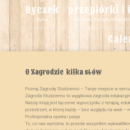
Byczek
przepiórki i 
Bysio
Karolinki i Karolek,Alfredzik,
Gale
O Zagrodzie  kilka słów
Poznaj Zagrodę Studzienno – Twoje miejsce w serc
​Zagroda Studzienno to wyjątkowa zagroda edukacyj
Naszą misją jest łączenie wypoczynku z terapią, edu
przestrzeń, w której każdy – bez względu na wiek – 
​Profesjonalna opieka i pasja
​To, co nas wyróżnia, to przede wszystkim wykwalifik