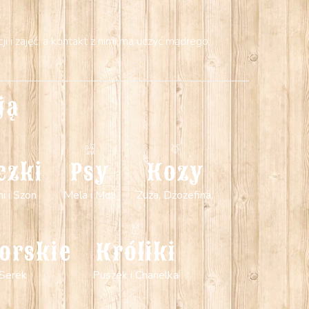
 i zajęć, a kontakt z nimi ma uczyć mądrego,
ją
czki
Psy
Kozy
mi i Szon
Mela i Moli
Zuza, Dźozefina,
orskie
Króliki
 Serek
Puszek i Chanelka