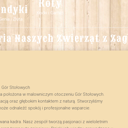
Koty
indyki
Koćki i Garfild
Genia i Ziuta
ria Naszych Zwierząt z Za
u Gór Stołowych
na położona w malowniczym otoczeniu Gór Stołowych.
kacją oraz głębokim kontaktem z naturą. Stworzyliśmy
może odnaleźć spokój i profesjonalne wsparcie.
owana kadra. Nasz zespół tworzą pasjonaci z wieloletnim