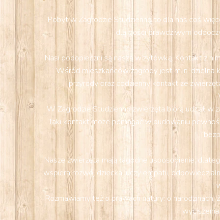
Pobyt w Zagrodzie Studzienno to dla nas coś więcej
dla gości prawdziwym odpoczy
Nasi podopieczni są naszą wizytówką. Kontakt z nimi
Wśród mieszkańców zagrody jest m.in. dzielna k
przyrody oraz codzienny kontakt ze zwierzęta
W Zagrodzie Studzienno zwierzęta biorą udział w z
Taki kontakt może pomagać w budowaniu pewności s
bezp
Nasze zwierzęta mają łagodne usposobienie, dlatego
wspiera rozwój dziecka: uczy empatii, odpowiedzialn
w
Rozmawiamy też o prawach natury: o narodzinach, ż
wyciszenia