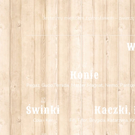
Jesteśmy miejscem z przesłaniem – zwierzęta
W
Konie
Pegaz, Gucio,Temida, Master,Magnat, Nemo, Pantori
Świnki
Kaczki, 
Cola i Ken
Fifi, Fifor, Brygida, Katarzyna,