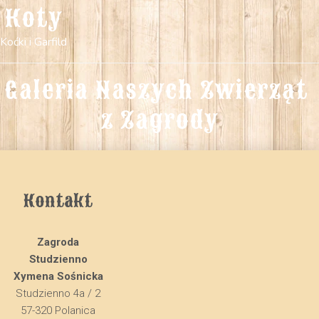
Koty
Koćki i Garfild
Galeria Naszych Zwierząt 
z Zagrody
Kontakt
Zagroda
Studzienno
Xymena Sośnicka
Studzienno 4a / 2
57-320 Polanica