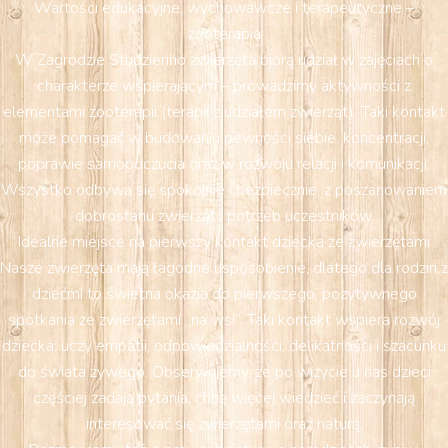
Wartości edukacyjne, wychowawcze i terapeutyczne –
zooterapia
W Zagrodzie Studzienno zwierzęta biorą udział w zajęciach o
charakterze wspierającym – prowadzimy aktywności z
elementami zooterapii (terapii z udziałem zwierząt). Taki kontakt
może pomagać w budowaniu pewności siebie, koncentracji,
poprawie samopoczucia oraz w rozwoju relacji i komunikacji.
Wszystko odbywa się spokojnie i bezpiecznie, z poszanowaniem
dobrostanu zwierząt i potrzeb uczestników.
Idealne miejsce na pierwszy kontakt dziecka ze zwierzętami
Nasze zwierzęta mają łagodne usposobienie, dlatego dla rodzin z
dziećmi to świetna okazja do pierwszego, pozytywnego
spotkania ze zwierzętami „na wsi”. Taki kontakt wspiera rozwój
dziecka: uczy empatii, odpowiedzialności, delikatności i szacunku
do świata żywego. Obserwujemy, że po wizycie u nas dzieci
częściej zadają pytania, chcą więcej wiedzieć i zaczynają
interesować się zwierzętami oraz naturą.