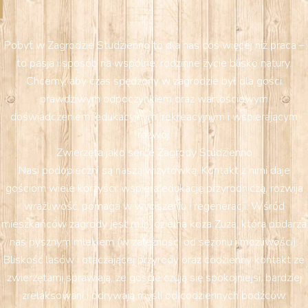
Pobyt w Zagrodzie Studzienno to dla nas coś więcej niż praca –
to pasja i sposób na wspólne, rodzinne życie blisko natury.
Chcemy, aby czas spędzony w zagrodzie był dla gości
prawdziwym odpoczynkiem oraz wartościowym
doświadczeniem: edukacyjnym, rekreacyjnym i wspierającym
rozwój.
Zwierzęta jako serce Zagrody Studzienno
Nasi podopieczni są naszą wizytówką. Kontakt z nimi daje
gościom wiele korzyści: wspiera edukację przyrodniczą, rozwija
wrażliwość, pomaga w wyciszeniu i regeneracji. Wśród
mieszkańców zagrody jest m.in. dzielna koza Zuza, która obdarza
nas pysznym mlekiem (w zależności od sezonu i możliwości).
Bliskość lasów i otaczającej przyrody oraz codzienny kontakt ze
zwierzętami sprawiają, że goście czują się spokojniejsi, bardziej
zrelaksowani i odrywają myśli od codziennych bodźców.