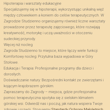
​Hipoterapia i warsztaty edukacyjne
​Specjalizujemy się w hipoterapii, wykorzystując unikalną więź
między człowiekiem a koniem do celów terapeutycznych. W
Zagrodzie Studzienno organizujemy również liczne warsztaty
prowadzone przez terapeutę zajęciowego, które rozwijają
kreatywność, motorykę i uczą uważności w otoczeniu
sudeckiej przyrody.
​Więcej niż nocleg
​Zagroda Studzienno to miejsce, które łączy wiele funkcji:
​Komfortowy nocleg: Przytulna baza wypadowa w Góry
Stołowe.
​Edukacja i Terapia: Profesjonalne programy dla dzieci i
dorosłych.
​Doświadczanie natury: Bezpośredni kontakt ze zwierzętami i
kojącym krajobrazem górskim.
​Zapraszamy do Zagrody – miejsca, gdzie profesjonalna
pomoc terapeutyczna spotyka się z sielskim klimatem
górskiej wsi. Odwiedź nas i poczuj, jak natura wspiera Twoje
zdrowie i rozwój. Stosujemy
Standardy Ochrony Małoletnich