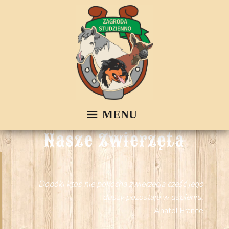
Nasze Zwierzęta
Dopóki ktoś nie pokocha zwierzęcia część jego
duszy pozostaje w uśpieniu.
Anatol France