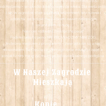
Rozmawiamy też o prawach natury: o narodzinach, życiu i
odchodzeniu – w sposób dostosowany do wieku. Dla wielu osób
czas w zagrodzie staje się chwilą wspomnień, wyciszenia i
„oddechu” od pośpiechu, a czasem nawet najlepszym
lekarstwem na nudę.
Nasz cel: rozbudzić zoologiczną pasję!
Podkreślamy to jasno: NIE PROWADZIMY MINI ZOO.
Jesteśmy miejscem z przesłaniem – zwierzęta nie są u nas
eksponatem. Są częścią codziennego życia, edukacji i zajęć, a
kontakt z nimi ma uczyć mądrego, odpowiedzialnego podejścia.
W Naszej Zagrodzie 
Mieszkają
Konie