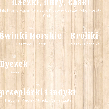
Kaczki, Kury, Gąski
Fifi, Fifor, Brygida, Katarzyna, Krystyny, Czacze, Koko, Rosoły,
Czubatka
Świnki Morskie
Króliki
Pszczółek i Serek
Puszek i Chanelka
Byczek
Bysio
przepiórki i indyki
Karolinki i Karolek,Alfredzik,Genia i Ziuta