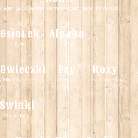
Pegaz, Gucio,Temida, Master,Magnat, Nemo, Pantoriusz,
Osiołek
Alpaka
Zynia
Maniuś
Owieczki
Psy
Kozy
Mini,Tofi,Timi i Szon
Mela i Moli
Zuza, Dźozefina,
Świnki
Cola i Ken