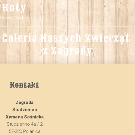
Koty
Koćki i Garfild
Galeria Naszych Zwierząt 
z Zagrody
Kontakt
Zagroda
Studzienno
Xymena Sośnicka
Studzienno 4a / 2
57-320 Polanica