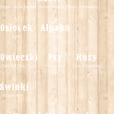
Pegaz, Gucio,Temida, Master,Magnat, Nemo, Pantoriusz,
Osiołek
Alpaka
Zynia
Maniuś
Owieczki
Psy
Kozy
Mini,Tofi,Timi i Szon
Mela i Moli
Zuza, Dźozefina,
Świnki
Cola i Ken