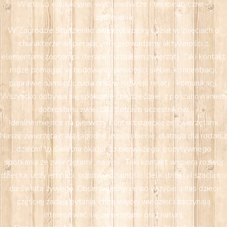
Wartości edukacyjne, wychowawcze i terapeutyczne –
zooterapia
W Zagrodzie Studzienno zwierzęta biorą udział w zajęciach o
charakterze wspierającym – prowadzimy aktywności z
elementami zooterapii (terapii z udziałem zwierząt). Taki kontakt
może pomagać w budowaniu pewności siebie, koncentracji,
poprawie samopoczucia oraz w rozwoju relacji i komunikacji.
Wszystko odbywa się spokojnie i bezpiecznie, z poszanowaniem
dobrostanu zwierząt i potrzeb uczestników.
Idealne miejsce na pierwszy kontakt dziecka ze zwierzętami
Nasze zwierzęta mają łagodne usposobienie, dlatego dla rodzin z
dziećmi to świetna okazja do pierwszego, pozytywnego
spotkania ze zwierzętami „na wsi”. Taki kontakt wspiera rozwój
dziecka: uczy empatii, odpowiedzialności, delikatności i szacunku
do świata żywego. Obserwujemy, że po wizycie u nas dzieci
częściej zadają pytania, chcą więcej wiedzieć i zaczynają
interesować się zwierzętami oraz naturą.