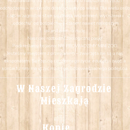
Rozmawiamy też o prawach natury: o narodzinach, życiu i
odchodzeniu – w sposób dostosowany do wieku. Dla wielu osób
czas w zagrodzie staje się chwilą wspomnień, wyciszenia i
„oddechu” od pośpiechu, a czasem nawet najlepszym
lekarstwem na nudę.
Nasz cel: rozbudzić zoologiczną pasję!
Podkreślamy to jasno: NIE PROWADZIMY MINI ZOO.
Jesteśmy miejscem z przesłaniem – zwierzęta nie są u nas
eksponatem. Są częścią codziennego życia, edukacji i zajęć, a
kontakt z nimi ma uczyć mądrego, odpowiedzialnego podejścia.
W Naszej Zagrodzie 
Mieszkają
Konie