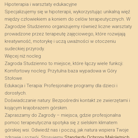
​Hipoterapia i warsztaty edukacyjne
​Specjalizujemy się w hipoterapii, wykorzystując unikalną więź
między człowiekiem a koniem do celów terapeutycznych. W
Zagrodzie Studzienno organizujemy również liczne warsztaty
prowadzone przez terapeutę zajęciowego, które rozwijają
kreatywność, motorykę i uczą uważności w otoczeniu
sudeckiej przyrody.
​Więcej niż nocleg
​Zagroda Studzienno to miejsce, które łączy wiele funkcji:
​Komfortowy nocleg: Przytulna baza wypadowa w Góry
Stołowe.
​Edukacja i Terapia: Profesjonalne programy dla dzieci i
dorosłych.
​Doświadczanie natury: Bezpośredni kontakt ze zwierzętami i
kojącym krajobrazem górskim.
​Zapraszamy do Zagrody – miejsca, gdzie profesjonalna
pomoc terapeutyczna spotyka się z sielskim klimatem
górskiej wsi. Odwiedź nas i poczuj, jak natura wspiera Twoje
zdrowie i rozwój. Stosujemy
Standardy Ochrony Małoletnich