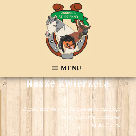
Nasze Zwierzęta
Dopóki ktoś nie pokocha zwierzęcia część jego
duszy pozostaje w uśpieniu.
Anatol France