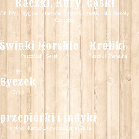
Kaczki, Kury, Gąski
Fifi, Fifor, Brygida, Katarzyna, Krystyny, Czacze, Koko, Rosoły,
Czubatka
Świnki Morskie
Króliki
Pszczółek i Serek
Puszek i Chanelka
Byczek
Bysio
przepiórki i indyki
Karolinki i Karolek,Alfredzik,Genia i Ziuta