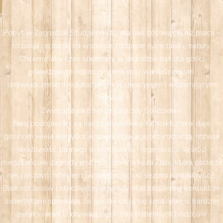
Pobyt w Zagrodzie Studzienno to dla nas coś więcej niż praca –
to pasja i sposób na wspólne, rodzinne życie blisko natury.
Chcemy, aby czas spędzony w zagrodzie był dla gości
prawdziwym odpoczynkiem oraz wartościowym
doświadczeniem: edukacyjnym, rekreacyjnym i wspierającym
rozwój.
Zwierzęta jako serce Zagrody Studzienno
Nasi podopieczni są naszą wizytówką. Kontakt z nimi daje
gościom wiele korzyści: wspiera edukację przyrodniczą, rozwija
wrażliwość, pomaga w wyciszeniu i regeneracji. Wśród
mieszkańców zagrody jest m.in. dzielna koza Zuza, która obdarza
nas pysznym mlekiem (w zależności od sezonu i możliwości).
Bliskość lasów i otaczającej przyrody oraz codzienny kontakt ze
zwierzętami sprawiają, że goście czują się spokojniejsi, bardziej
zrelaksowani i odrywają myśli od codziennych bodźców.