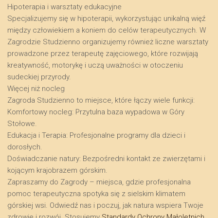
​Hipoterapia i warsztaty edukacyjne
​Specjalizujemy się w hipoterapii, wykorzystując unikalną więź
między człowiekiem a koniem do celów terapeutycznych. W
Zagrodzie Studzienno organizujemy również liczne warsztaty
prowadzone przez terapeutę zajęciowego, które rozwijają
kreatywność, motorykę i uczą uważności w otoczeniu
sudeckiej przyrody.
​Więcej niż nocleg
​Zagroda Studzienno to miejsce, które łączy wiele funkcji:
​Komfortowy nocleg: Przytulna baza wypadowa w Góry
Stołowe.
​Edukacja i Terapia: Profesjonalne programy dla dzieci i
dorosłych.
​Doświadczanie natury: Bezpośredni kontakt ze zwierzętami i
kojącym krajobrazem górskim.
​Zapraszamy do Zagrody – miejsca, gdzie profesjonalna
pomoc terapeutyczna spotyka się z sielskim klimatem
górskiej wsi. Odwiedź nas i poczuj, jak natura wspiera Twoje
zdrowie i rozwój. Stosujemy
Standardy Ochrony Małoletnich