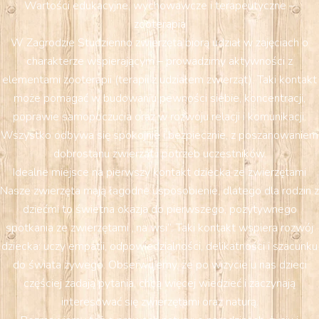
Wartości edukacyjne, wychowawcze i terapeutyczne –
zooterapia
W Zagrodzie Studzienno zwierzęta biorą udział w zajęciach o
charakterze wspierającym – prowadzimy aktywności z
elementami zooterapii (terapii z udziałem zwierząt). Taki kontakt
może pomagać w budowaniu pewności siebie, koncentracji,
poprawie samopoczucia oraz w rozwoju relacji i komunikacji.
Wszystko odbywa się spokojnie i bezpiecznie, z poszanowaniem
dobrostanu zwierząt i potrzeb uczestników.
Idealne miejsce na pierwszy kontakt dziecka ze zwierzętami
Nasze zwierzęta mają łagodne usposobienie, dlatego dla rodzin z
dziećmi to świetna okazja do pierwszego, pozytywnego
spotkania ze zwierzętami „na wsi”. Taki kontakt wspiera rozwój
dziecka: uczy empatii, odpowiedzialności, delikatności i szacunku
do świata żywego. Obserwujemy, że po wizycie u nas dzieci
częściej zadają pytania, chcą więcej wiedzieć i zaczynają
interesować się zwierzętami oraz naturą.