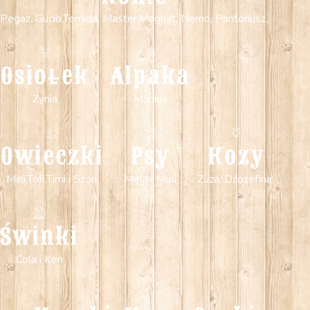
Pegaz, Gucio,Temida, Master,Magnat, Nemo, Pantoriusz,
Osiołek
Alpaka
Zynia
Maniuś
Owieczki
Psy
Kozy
Mini,Tofi,Timi i Szon
Mela i Moli
Zuza, Dźozefina,
Świnki
Cola i Ken