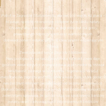
Pobyt w Zagrodzie Studzienno to dla nas coś więcej niż praca –
to pasja i sposób na wspólne, rodzinne życie blisko natury.
Chcemy, aby czas spędzony w zagrodzie był dla gości
prawdziwym odpoczynkiem oraz wartościowym
doświadczeniem: edukacyjnym, rekreacyjnym i wspierającym
rozwój.
Zwierzęta jako serce Zagrody Studzienno
Nasi podopieczni są naszą wizytówką. Kontakt z nimi daje
gościom wiele korzyści: wspiera edukację przyrodniczą, rozwija
wrażliwość, pomaga w wyciszeniu i regeneracji. Wśród
mieszkańców zagrody jest m.in. dzielna koza Zuza, która obdarza
nas pysznym mlekiem (w zależności od sezonu i możliwości).
Bliskość lasów i otaczającej przyrody oraz codzienny kontakt ze
zwierzętami sprawiają, że goście czują się spokojniejsi, bardziej
zrelaksowani i odrywają myśli od codziennych bodźców.