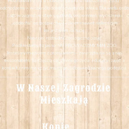
Rozmawiamy też o prawach natury: o narodzinach, życiu i
odchodzeniu – w sposób dostosowany do wieku. Dla wielu osób
czas w zagrodzie staje się chwilą wspomnień, wyciszenia i
„oddechu” od pośpiechu, a czasem nawet najlepszym
lekarstwem na nudę.
Nasz cel: rozbudzić zoologiczną pasję!
Podkreślamy to jasno: NIE PROWADZIMY MINI ZOO.
Jesteśmy miejscem z przesłaniem – zwierzęta nie są u nas
eksponatem. Są częścią codziennego życia, edukacji i zajęć, a
kontakt z nimi ma uczyć mądrego, odpowiedzialnego podejścia.
W Naszej Zagrodzie 
Mieszkają
Konie