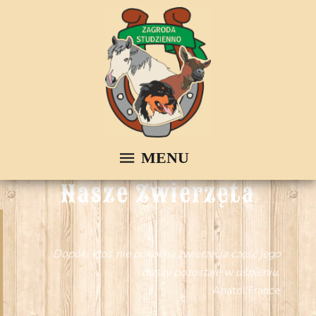
Nasze Zwierzęta
Dopóki ktoś nie pokocha zwierzęcia część jego
duszy pozostaje w uśpieniu.
Anatol France