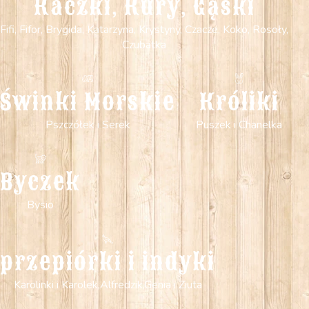
Kaczki, Kury, Gąski
Fifi, Fifor, Brygida, Katarzyna, Krystyny, Czacze, Koko, Rosoły,
Czubatka
Świnki Morskie
Króliki
Pszczółek i Serek
Puszek i Chanelka
Byczek
Bysio
przepiórki i indyki
Karolinki i Karolek,Alfredzik,Genia i Ziuta