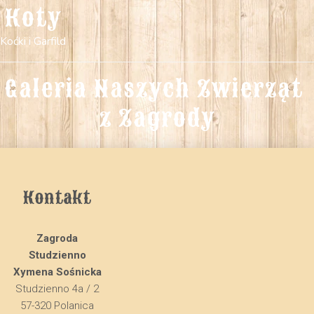
Koty
Koćki i Garfild
Galeria Naszych Zwierząt 
z Zagrody
Kontakt
Zagroda
Studzienno
Xymena Sośnicka
Studzienno 4a / 2
57-320 Polanica