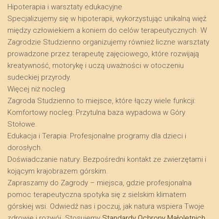
​Hipoterapia i warsztaty edukacyjne
​Specjalizujemy się w hipoterapii, wykorzystując unikalną więź
między człowiekiem a koniem do celów terapeutycznych. W
Zagrodzie Studzienno organizujemy również liczne warsztaty
prowadzone przez terapeutę zajęciowego, które rozwijają
kreatywność, motorykę i uczą uważności w otoczeniu
sudeckiej przyrody.
​Więcej niż nocleg
​Zagroda Studzienno to miejsce, które łączy wiele funkcji:
​Komfortowy nocleg: Przytulna baza wypadowa w Góry
Stołowe.
​Edukacja i Terapia: Profesjonalne programy dla dzieci i
dorosłych.
​Doświadczanie natury: Bezpośredni kontakt ze zwierzętami i
kojącym krajobrazem górskim.
​Zapraszamy do Zagrody – miejsca, gdzie profesjonalna
pomoc terapeutyczna spotyka się z sielskim klimatem
górskiej wsi. Odwiedź nas i poczuj, jak natura wspiera Twoje
zdrowie i rozwój. Stosujemy
Standardy Ochrony Małoletnich