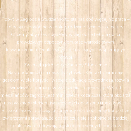
Pobyt w Zagrodzie Studzienno to dla nas coś więcej niż praca –
to pasja i sposób na wspólne, rodzinne życie blisko natury.
Chcemy, aby czas spędzony w zagrodzie był dla gości
prawdziwym odpoczynkiem oraz wartościowym
doświadczeniem: edukacyjnym, rekreacyjnym i wspierającym
rozwój.
Zwierzęta jako serce Zagrody Studzienno
Nasi podopieczni są naszą wizytówką. Kontakt z nimi daje
gościom wiele korzyści: wspiera edukację przyrodniczą, rozwija
wrażliwość, pomaga w wyciszeniu i regeneracji. Wśród
mieszkańców zagrody jest m.in. dzielna koza Zuza, która obdarza
nas pysznym mlekiem (w zależności od sezonu i możliwości).
Bliskość lasów i otaczającej przyrody oraz codzienny kontakt ze
zwierzętami sprawiają, że goście czują się spokojniejsi, bardziej
zrelaksowani i odrywają myśli od codziennych bodźców.