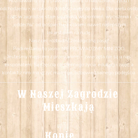
Rozmawiamy też o prawach natury: o narodzinach, życiu i
odchodzeniu – w sposób dostosowany do wieku. Dla wielu osób
czas w zagrodzie staje się chwilą wspomnień, wyciszenia i
„oddechu” od pośpiechu, a czasem nawet najlepszym
lekarstwem na nudę.
Nasz cel: rozbudzić zoologiczną pasję!
Podkreślamy to jasno: NIE PROWADZIMY MINI ZOO.
Jesteśmy miejscem z przesłaniem – zwierzęta nie są u nas
eksponatem. Są częścią codziennego życia, edukacji i zajęć, a
kontakt z nimi ma uczyć mądrego, odpowiedzialnego podejścia.
W Naszej Zagrodzie 
Mieszkają
Konie