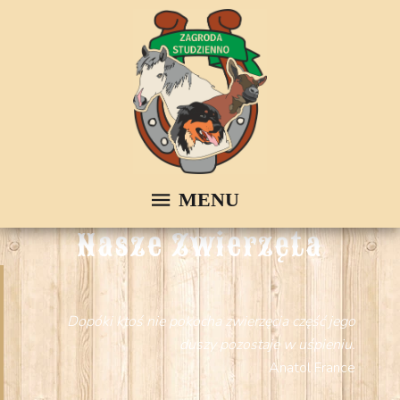
Nasze Zwierzęta
Dopóki ktoś nie pokocha zwierzęcia część jego
duszy pozostaje w uśpieniu.
Anatol France