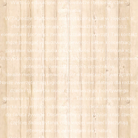
Wartości edukacyjne, wychowawcze i terapeutyczne –
zooterapia
W Zagrodzie Studzienno zwierzęta biorą udział w zajęciach o
charakterze wspierającym – prowadzimy aktywności z
elementami zooterapii (terapii z udziałem zwierząt). Taki kontakt
może pomagać w budowaniu pewności siebie, koncentracji,
poprawie samopoczucia oraz w rozwoju relacji i komunikacji.
Wszystko odbywa się spokojnie i bezpiecznie, z poszanowaniem
dobrostanu zwierząt i potrzeb uczestników.
Idealne miejsce na pierwszy kontakt dziecka ze zwierzętami
Nasze zwierzęta mają łagodne usposobienie, dlatego dla rodzin z
dziećmi to świetna okazja do pierwszego, pozytywnego
spotkania ze zwierzętami „na wsi”. Taki kontakt wspiera rozwój
dziecka: uczy empatii, odpowiedzialności, delikatności i szacunku
do świata żywego. Obserwujemy, że po wizycie u nas dzieci
częściej zadają pytania, chcą więcej wiedzieć i zaczynają
interesować się zwierzętami oraz naturą.