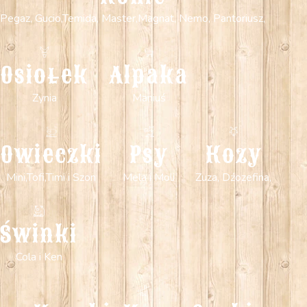
Pegaz, Gucio,Temida, Master,Magnat, Nemo, Pantoriusz,
Osiołek
Alpaka
Zynia
Maniuś
Owieczki
Psy
Kozy
Mini,Tofi,Timi i Szon
Mela i Moli
Zuza, Dźozefina,
Świnki
Cola i Ken