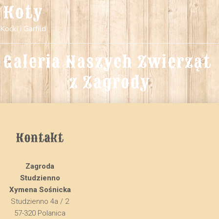
Koty
Koćki i Garfild
Galeria Naszych Zwierząt 
z Zagrody
Kontakt
Zagroda
Studzienno
Xymena Sośnicka
Studzienno 4a / 2
57-320 Polanica