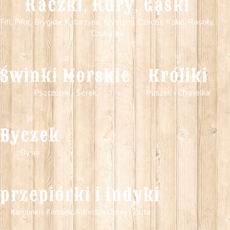
Kaczki, Kury, Gąski
Fifi, Fifor, Brygida, Katarzyna, Krystyny, Czacze, Koko, Rosoły,
Czubatka
Świnki Morskie
Króliki
Pszczółek i Serek
Puszek i Chanelka
Byczek
Bysio
przepiórki i indyki
Karolinki i Karolek,Alfredzik,Genia i Ziuta