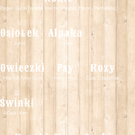
Pegaz, Gucio,Temida, Master,Magnat, Nemo, Pantoriusz,
Osiołek
Alpaka
Zynia
Maniuś
Owieczki
Psy
Kozy
Mini,Tofi,Timi i Szon
Mela i Moli
Zuza, Dźozefina,
Świnki
Cola i Ken