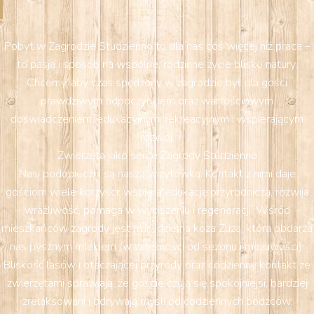
Pobyt w Zagrodzie Studzienno to dla nas coś więcej niż praca –
to pasja i sposób na wspólne, rodzinne życie blisko natury.
Chcemy, aby czas spędzony w zagrodzie był dla gości
prawdziwym odpoczynkiem oraz wartościowym
doświadczeniem: edukacyjnym, rekreacyjnym i wspierającym
rozwój.
Zwierzęta jako serce Zagrody Studzienno
Nasi podopieczni są naszą wizytówką. Kontakt z nimi daje
gościom wiele korzyści: wspiera edukację przyrodniczą, rozwija
wrażliwość, pomaga w wyciszeniu i regeneracji. Wśród
mieszkańców zagrody jest m.in. dzielna koza Zuza, która obdarza
nas pysznym mlekiem (w zależności od sezonu i możliwości).
Bliskość lasów i otaczającej przyrody oraz codzienny kontakt ze
zwierzętami sprawiają, że goście czują się spokojniejsi, bardziej
zrelaksowani i odrywają myśli od codziennych bodźców.