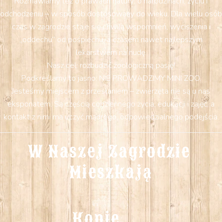
Rozmawiamy też o prawach natury: o narodzinach, życiu i
odchodzeniu – w sposób dostosowany do wieku. Dla wielu osób
czas w zagrodzie staje się chwilą wspomnień, wyciszenia i
„oddechu” od pośpiechu, a czasem nawet najlepszym
lekarstwem na nudę.
Nasz cel: rozbudzić zoologiczną pasję!
Podkreślamy to jasno: NIE PROWADZIMY MINI ZOO.
Jesteśmy miejscem z przesłaniem – zwierzęta nie są u nas
eksponatem. Są częścią codziennego życia, edukacji i zajęć, a
kontakt z nimi ma uczyć mądrego, odpowiedzialnego podejścia.
W Naszej Zagrodzie 
Mieszkają
Konie