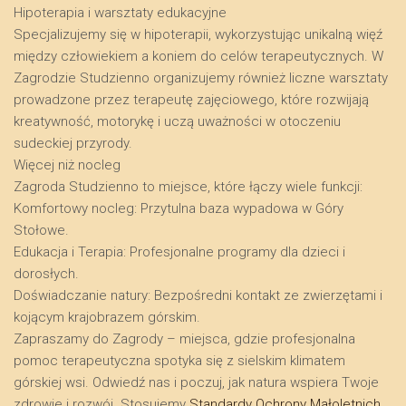
​Hipoterapia i warsztaty edukacyjne
​Specjalizujemy się w hipoterapii, wykorzystując unikalną więź
między człowiekiem a koniem do celów terapeutycznych. W
Zagrodzie Studzienno organizujemy również liczne warsztaty
prowadzone przez terapeutę zajęciowego, które rozwijają
kreatywność, motorykę i uczą uważności w otoczeniu
sudeckiej przyrody.
​Więcej niż nocleg
​Zagroda Studzienno to miejsce, które łączy wiele funkcji:
​Komfortowy nocleg: Przytulna baza wypadowa w Góry
Stołowe.
​Edukacja i Terapia: Profesjonalne programy dla dzieci i
dorosłych.
​Doświadczanie natury: Bezpośredni kontakt ze zwierzętami i
kojącym krajobrazem górskim.
​Zapraszamy do Zagrody – miejsca, gdzie profesjonalna
pomoc terapeutyczna spotyka się z sielskim klimatem
górskiej wsi. Odwiedź nas i poczuj, jak natura wspiera Twoje
zdrowie i rozwój. Stosujemy
Standardy Ochrony Małoletnich