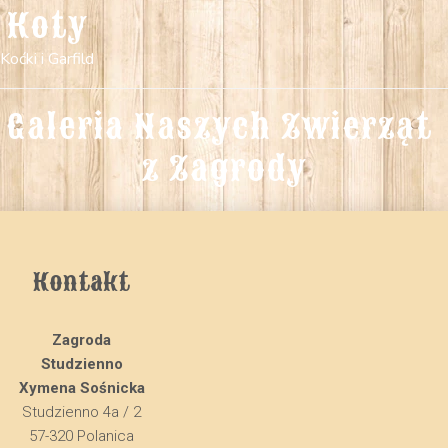
Koty
Koćki i Garfild
Galeria Naszych Zwierząt 
z Zagrody
Kontakt
Zagroda
Studzienno
Xymena Sośnicka
Studzienno 4a / 2
57-320 Polanica