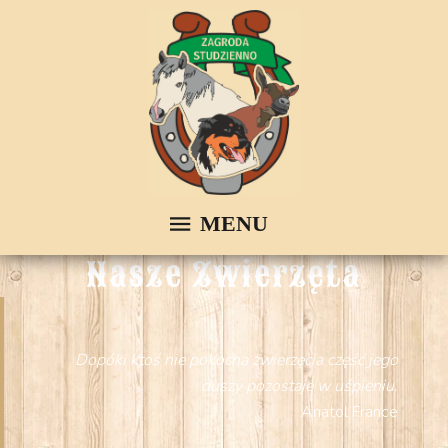
Nasze Zwierzęta
Dopóki ktoś nie pokocha zwierzęcia część jego
duszy pozostaje w uśpieniu.
Anatol France