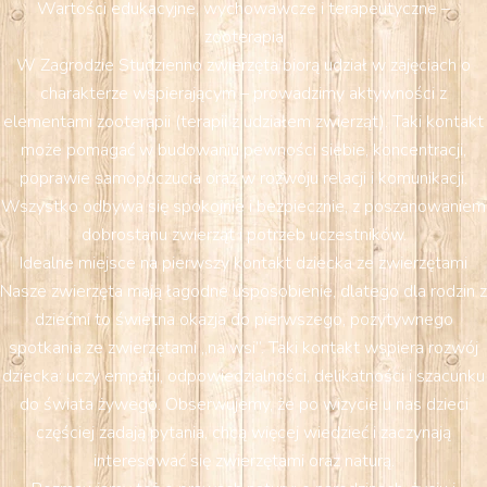
Wartości edukacyjne, wychowawcze i terapeutyczne –
zooterapia
W Zagrodzie Studzienno zwierzęta biorą udział w zajęciach o
charakterze wspierającym – prowadzimy aktywności z
elementami zooterapii (terapii z udziałem zwierząt). Taki kontakt
może pomagać w budowaniu pewności siebie, koncentracji,
poprawie samopoczucia oraz w rozwoju relacji i komunikacji.
Wszystko odbywa się spokojnie i bezpiecznie, z poszanowaniem
dobrostanu zwierząt i potrzeb uczestników.
Idealne miejsce na pierwszy kontakt dziecka ze zwierzętami
Nasze zwierzęta mają łagodne usposobienie, dlatego dla rodzin z
dziećmi to świetna okazja do pierwszego, pozytywnego
spotkania ze zwierzętami „na wsi”. Taki kontakt wspiera rozwój
dziecka: uczy empatii, odpowiedzialności, delikatności i szacunku
do świata żywego. Obserwujemy, że po wizycie u nas dzieci
częściej zadają pytania, chcą więcej wiedzieć i zaczynają
interesować się zwierzętami oraz naturą.