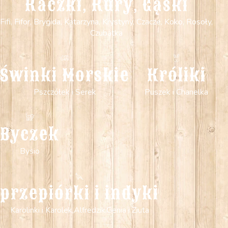
Kaczki, Kury, Gąski
Fifi, Fifor, Brygida, Katarzyna, Krystyny, Czacze, Koko, Rosoły,
Czubatka
Świnki Morskie
Króliki
Pszczółek i Serek
Puszek i Chanelka
Byczek
Bysio
przepiórki i indyki
Karolinki i Karolek,Alfredzik,Genia i Ziuta