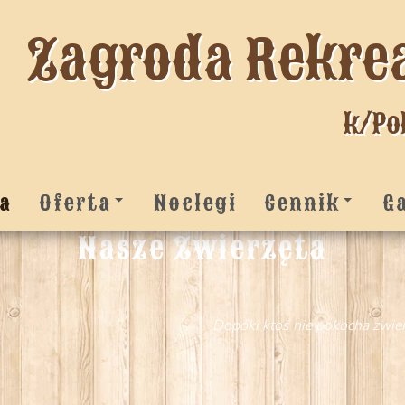
Zagroda Rekre
k/Po
a
Oferta
Noclegi
Cennik
G
Nasze Zwierzęta
Dopóki ktoś nie pokocha zwier