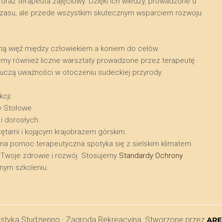
raz terapeuta zajęciowy. Dzięki ich wiedzy, prowadzone u
a czasu, ale przede wszystkim skutecznym wsparciem rozwoju
kalną więź między człowiekiem a koniem do celów
emy również liczne warsztaty prowadzone przez terapeutę
i uczą uważności w otoczeniu sudeckiej przyrody.
cji:
y Stołowe.
 i dorosłych.
zętami i kojącym krajobrazem górskim.
lna pomoc terapeutyczna spotyka się z sielskim klimatem
ra Twoje zdrowie i rozwój. Stosujemy
Standardy Ochrony
ym szkoleniu.
ystyka Studzienno · Zagroda Rekreacyjna. Stworzone przez