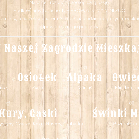
Nasz cel: rozbudzić zoologiczną pasję!
Podkreślamy to jasno: NIE PROWADZIMY MINI ZOO.
 nie są u nas eksponatem. Są częścią codziennego życia, edukacji
odpowiedzialnego podejścia.
 Naszej Zagrodzie Mieszka
Osiołek
Alpaka
Owie
usz,
Zynia
Maniuś
Mini,Tofi,Ti
Kury, Gąski
Świnki M
 Krystyny, Czacze, Koko, Rosoły, Czubatka
Pszczółek i