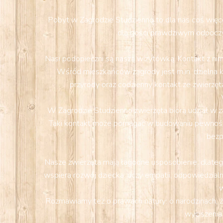
Pobyt w Zagrodzie Studzienno to dla nas coś więcej
dla gości prawdziwym odpoczy
Nasi podopieczni są naszą wizytówką. Kontakt z nimi
Wśród mieszkańców zagrody jest m.in. dzielna k
przyrody oraz codzienny kontakt ze zwierzęta
W Zagrodzie Studzienno zwierzęta biorą udział w z
Taki kontakt może pomagać w budowaniu pewności s
bezp
Nasze zwierzęta mają łagodne usposobienie, dlatego
wspiera rozwój dziecka: uczy empatii, odpowiedzialn
w
Rozmawiamy też o prawach natury: o narodzinach, ż
wyciszenia