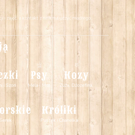
 i zajęć, a kontakt z nimi ma uczyć mądrego,
ją
czki
Psy
Kozy
mi i Szon
Mela i Moli
Zuza, Dźozefina,
orskie
Króliki
 Serek
Puszek i Chanelka