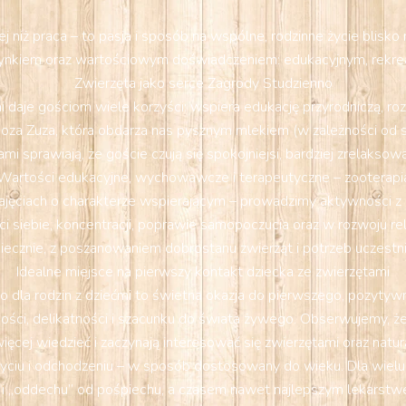
 niż praca – to pasja i sposób na wspólne, rodzinne życie blisk
nkiem oraz wartościowym doświadczeniem: edukacyjnym, rekrea
Zwierzęta jako serce Zagrody Studzienno
 daje gościom wiele korzyści: wspiera edukację przyrodniczą, ro
oza Zuza, która obdarza nas pysznym mlekiem (w zależności od sez
mi sprawiają, że goście czują się spokojniejsi, bardziej zrelakso
Wartości edukacyjne, wychowawcze i terapeutyczne – zooterapi
ajęciach o charakterze wspierającym – prowadzimy aktywności z el
iebie, koncentracji, poprawie samopoczucia oraz w rozwoju relac
iecznie, z poszanowaniem dobrostanu zwierząt i potrzeb uczestn
Idealne miejsce na pierwszy kontakt dziecka ze zwierzętami
 dla rodzin z dziećmi to świetna okazja do pierwszego, pozytywn
ości, delikatności i szacunku do świata żywego. Obserwujemy, że p
ięcej wiedzieć i zaczynają interesować się zwierzętami oraz natur
yciu i odchodzeniu – w sposób dostosowany do wieku. Dla wielu
 i „oddechu” od pośpiechu, a czasem nawet najlepszym lekarstw