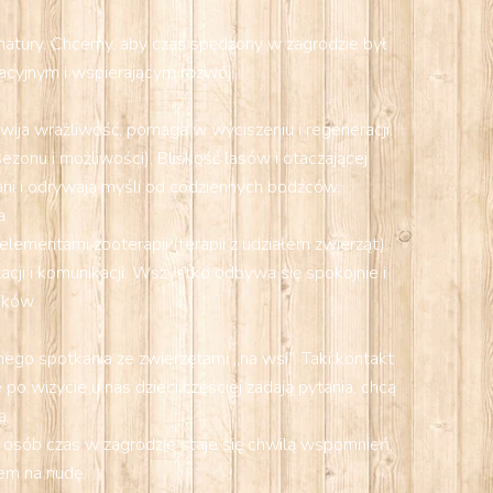
o natury. Chcemy, aby czas spędzony w zagrodzie był
cyjnym i wspierającym rozwój.
zwija wrażliwość, pomaga w wyciszeniu i regeneracji.
onu i możliwości). Bliskość lasów i otaczającej
wani i odrywają myśli od codziennych bodźców.
a
ementami zooterapii (terapii z udziałem zwierząt).
ji i komunikacji. Wszystko odbywa się spokojnie i
ików.
ego spotkania ze zwierzętami „na wsi”. Taki kontakt
o wizycie u nas dzieci częściej zadają pytania, chcą
ą.
 osób czas w zagrodzie staje się chwilą wspomnień,
em na nudę.