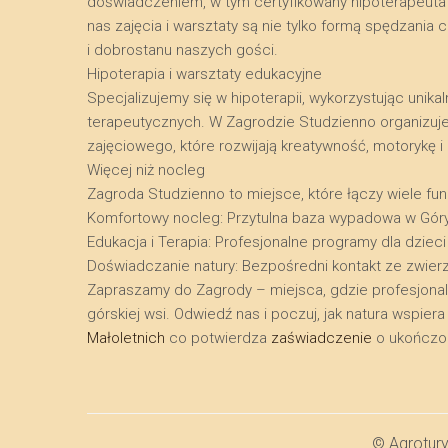
doświadczeniem, w tym certyfikowany hipoterapeuta o
nas zajęcia i warsztaty są nie tylko formą spędzani
i dobrostanu naszych gości.
​Hipoterapia i warsztaty edukacyjne
​Specjalizujemy się w hipoterapii, wykorzystując uni
terapeutycznych. W Zagrodzie Studzienno organizuj
zajęciowego, które rozwijają kreatywność, motorykę 
​Więcej niż nocleg
​Zagroda Studzienno to miejsce, które łączy wiele funk
​Komfortowy nocleg: Przytulna baza wypadowa w Gór
​Edukacja i Terapia: Profesjonalne programy dla dzieci
​Doświadczanie natury: Bezpośredni kontakt ze zwier
​Zapraszamy do Zagrody – miejsca, gdzie profesjona
górskiej wsi. Odwiedź nas i poczuj, jak natura wspie
Małoletnich
co potwierdza
zaświadczenie
o ukończon
© Agrotur