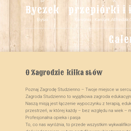
Byczek
przepiórki i 
Bysio
Karolinki i Karolek,Alfredzik,
Gale
O Zagrodzie  kilka słów
Poznaj Zagrodę Studzienno – Twoje miejsce w serc
​Zagroda Studzienno to wyjątkowa zagroda edukacyj
Naszą misją jest łączenie wypoczynku z terapią, edu
przestrzeń, w której każdy – bez względu na wiek – 
​Profesjonalna opieka i pasja
​To, co nas wyróżnia, to przede wszystkim wykwalifik