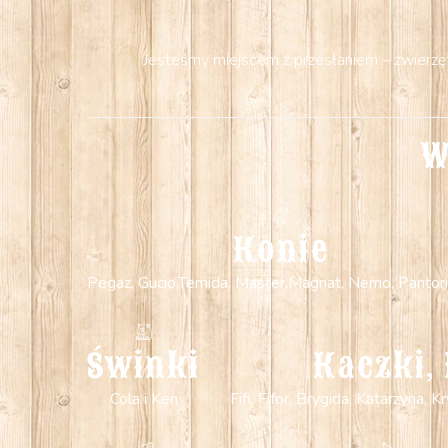
Jesteśmy miejscem z przesłaniem – zwierzęta
W
Konie
Pegaz, Gucio,Temida, Master,Magnat, Nemo, Pantori
Świnki
Kaczki, 
Cola i Ken
Fifi, Fifor, Brygida, Katarzyna,