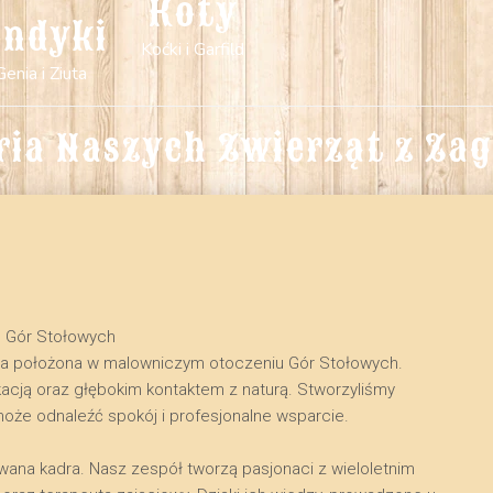
Koty
indyki
Koćki i Garfild
Genia i Ziuta
ria Naszych Zwierząt z Za
u Gór Stołowych
na położona w malowniczym otoczeniu Gór Stołowych.
kacją oraz głębokim kontaktem z naturą. Stworzyliśmy
może odnaleźć spokój i profesjonalne wsparcie.
owana kadra. Nasz zespół tworzą pasjonaci z wieloletnim