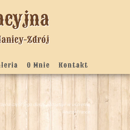
acyjna
lanicy-Zdrój
aleria
O Mnie
Kontakt
zęcia część jego duszy pozostaje w uśpieniu.
Anatol France