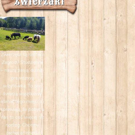
Zwierzaki
Zwierzęta są sercem
Zagrody Studzienno
– naszą pasją, dumą i
prawdziwą
wizytówką. To one
tworzą wyjątkowy
klimat tego miejsca i
sprawiają, że pobyt u
nas to coś więcej niż
nocleg. Chcemy
zachęcać dzieci i