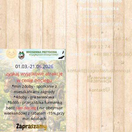
Zagroda Studzienno
Xymena Sośnicka
Studzienno 4a/2
57-320 Polanica Zdrój
Telefon stacjonarny:
+48 74
869 12 74
Telefon kom:
+48 887 755 360
kontakt@zagrodastudzienno.pl
Rezerwacja
Rezerwacja
Kontakt