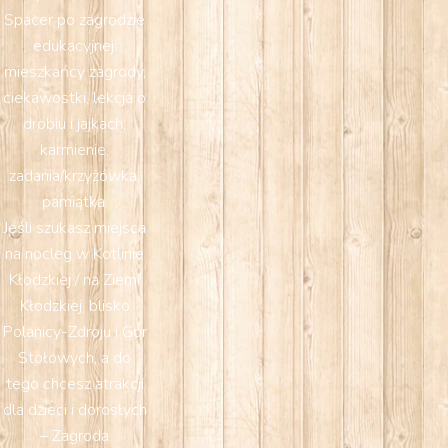
Spacer po zagrodzie
edukacyjnej:
mieszkańcy zagrody,
ciekawostki, lekcja o
drobiu i jajkach,
karmienie,
zadania/krzyżówka,
pamiątka.
Jeśli szukasz miejsca
na nocleg w Kotlinie
Kłodzkiej / na Ziemi
Kłodzkiej, blisko
Polanicy-Zdroju i Gór
Stołowych, a do
tego chcesz atrakcji
dla dzieci i dorosłych
– Zagroda