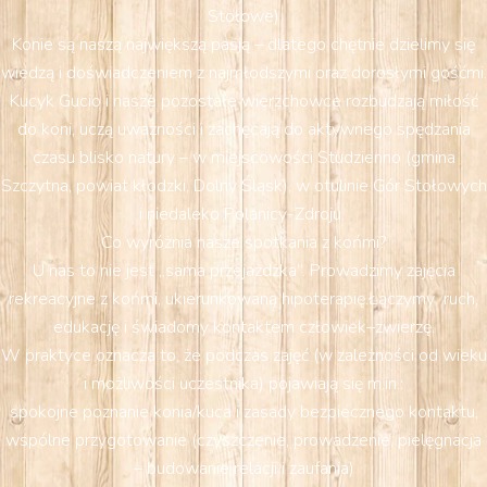
Stołowe)
Konie są naszą największą pasją – dlatego chętnie dzielimy się
wiedzą i doświadczeniem z najmłodszymi oraz dorosłymi gośćmi.
Kucyk Gucio i nasze pozostałe wierzchowce rozbudzają miłość
do koni, uczą uważności i zachęcają do aktywnego spędzania
czasu blisko natury – w miejscowości Studzienno (gmina
Szczytna, powiat kłodzki, Dolny Śląsk), w otulinie Gór Stołowych
i niedaleko Polanicy-Zdroju.
Co wyróżnia nasze spotkania z końmi?
U nas to nie jest „sama przejażdżka”. Prowadzimy zajęcia
rekreacyjne z końmi, ukierunkowaną hipoterapię.Łączymy ruch,
edukację i świadomy kontaktem człowiek–zwierzę.
W praktyce oznacza to, że podczas zajęć (w zależności od wieku
i możliwości uczestnika) pojawiają się m.in.:
spokojne poznanie konia/kuca i zasady bezpiecznego kontaktu,
wspólne przygotowanie (czyszczenie, prowadzenie, pielęgnacja
– budowanie relacji i zaufania)