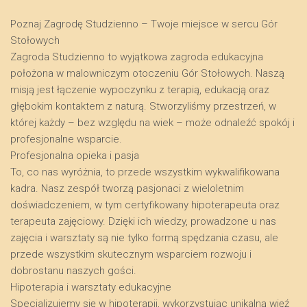
Poznaj Zagrodę Studzienno – Twoje miejsce w sercu Gór
Stołowych
​Zagroda Studzienno to wyjątkowa zagroda edukacyjna
położona w malowniczym otoczeniu Gór Stołowych. Naszą
misją jest łączenie wypoczynku z terapią, edukacją oraz
głębokim kontaktem z naturą. Stworzyliśmy przestrzeń, w
której każdy – bez względu na wiek – może odnaleźć spokój i
profesjonalne wsparcie.
​Profesjonalna opieka i pasja
​To, co nas wyróżnia, to przede wszystkim wykwalifikowana
kadra. Nasz zespół tworzą pasjonaci z wieloletnim
doświadczeniem, w tym certyfikowany hipoterapeuta oraz
terapeuta zajęciowy. Dzięki ich wiedzy, prowadzone u nas
zajęcia i warsztaty są nie tylko formą spędzania czasu, ale
przede wszystkim skutecznym wsparciem rozwoju i
dobrostanu naszych gości.
​Hipoterapia i warsztaty edukacyjne
​Specjalizujemy się w hipoterapii, wykorzystując unikalną więź