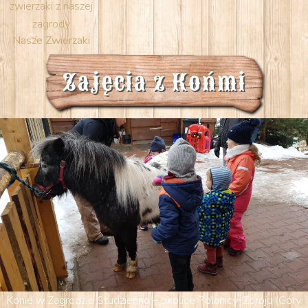
zwierzaki z naszej
zagrody
Nasze Zwierzaki
Zajęcia z Końmi
Konie w Zagrodzie Studzienno – okolice Polanicy-Zdroju (Góry