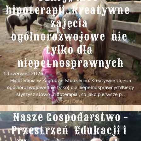
hipoterapii..kreatywne  
zajęcia 
ogólnorozwojowe  nie 
tylko dla 
niepełnosprawnych
13 czerwiec 2026
Hipoterapia w Zagrodzie Studzienno: Kreatywne zajęcia
ogólnorozwojowe (nie tylko) dla niepełnosprawnych! ​Kiedy
słyszysz słowo „hipoterapia”, co jako pierwsze p...
Czytaj Dalej
Nasze Gospodarstwo -
Przestrzeń  Edukacji i 