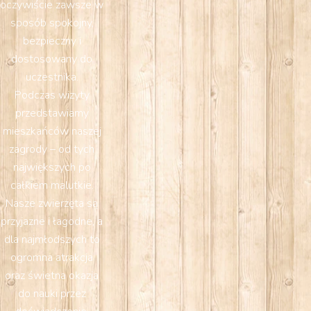
oczywiście zawsze w
sposób spokojny,
bezpieczny i
dostosowany do
uczestnika.
Podczas wizyty
przedstawiamy
mieszkańców naszej
zagrody – od tych
największych po
całkiem malutkie.
Nasze zwierzęta są
przyjazne i łagodne, a
dla najmłodszych to
ogromna atrakcja
oraz świetna okazja
do nauki przez