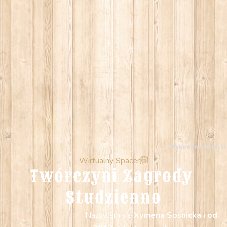
Wykonanie
Rimset
Wirtualny Spacer
Twórczyni Zagrody 
Studzienno
Nazywam się
Xymena Sośnicka i od