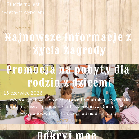
Studzienno jest
świetnym wyborem.
.
Noclegi
Najnowsze Informacje z 
Życia Zagrody
Promocja na pobyty dla 
rodzin z dziećmi
13 czerwiec 2026
Wypoczynek w zagrodzie z pakietem atrakcji jeszcze do
końca czerwca i ponownie od 1września ​ ​🐴 Opcja 1: Pakiet
Przygodowy (min. 4 noclegi, od niedzieli do p...
Czytaj Dalej
Odkryj moc  