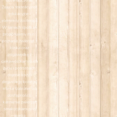
doświadczenie.
Zajęcia rekreacyjno-
edukacyjne i
elementy zooterapii
W ramach spotkań
proponujemy m.in.:
poznanie zwierząt z
bliska oraz
pogawędkę z
ciekawostkami o ich
życiu i potrzebach,
dojenie kozy i
degustację koziego
mleka (zależnie od
dostępności),
karmienie zwierząt
smakołykami pod
opieką