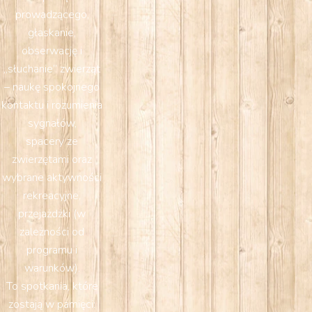
prowadzącego,
głaskanie,
obserwację i
„słuchanie” zwierząt
– naukę spokojnego
kontaktu i rozumienia
sygnałów,
spacery ze
zwierzętami oraz
wybrane aktywności
rekreacyjne,
przejażdżki (w
zależności od
programu i
warunków).
To spotkania, które
zostają w pamięci: