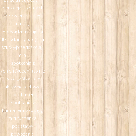
Zajęcia i atrakcje –
edukacja + kontakt
ze zwierzętami +
naturą
Prowadzimy zajęcia
dla rodzin i grup (m.in.
szkoły/przedszkola),
m.in.:
spotkania z
koniem/kucem (to nie
tylko „kółka”, ale
aktywne, celowe
spotkanie),
Spotkanie z
Furmanem: zaprzęg,
mini furmanka,
podstawy
powożenia,