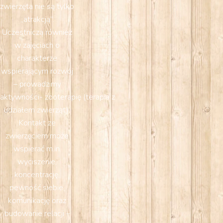
zwierzęta nie są tylko
„atrakcją”.
Uczestniczą również
w zajęciach o
charakterze
wspierającym rozwój
– prowadzimy
aktywności- zooterapię (terapia z
udziałem zwierząt).
Kontakt ze
zwierzęciem może
wspierać m.in.
wyciszenie,
koncentrację,
pewność siebie,
komunikację oraz
budowanie relacji –