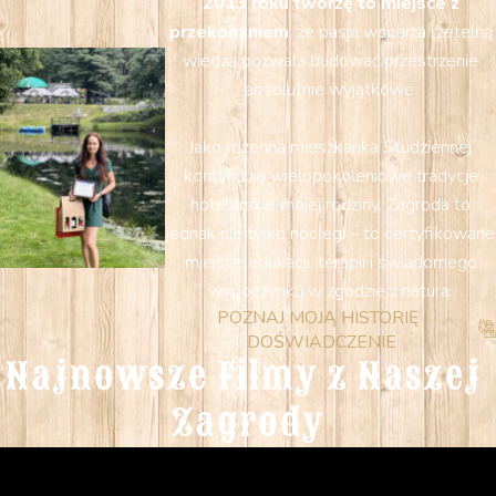
2013 roku tworzę to miejsce z
przekonaniem
, że pasja wsparta rzetelną
wiedzą pozwala budować przestrzenie
absolutnie wyjątkowe.
Jako rdzenna mieszkanka Studziennej
kontynuuję wielopokoleniowe tradycje
hotelarskie mojej rodziny. Zagroda to
jednak nie tylko noclegi – to certyfikowane
miejsce edukacji, terapii i świadomego
wypoczynku w zgodzie z naturą.
POZNAJ MOJĄ HISTORIĘ I
DOŚWIADCZENIE
Najnowsze Filmy z Naszej 
Zagrody