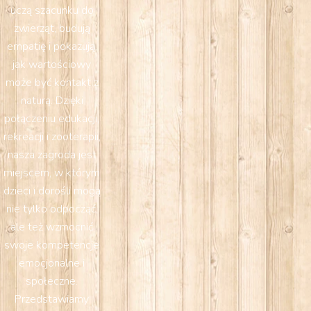
uczą szacunku do
zwierząt, budują
empatię i pokazują,
jak wartościowy
może być kontakt z
naturą. Dzięki
połączeniu edukacji,
rekreacji i zooterapii,
nasza zagroda jest
miejscem, w którym
dzieci i dorośli mogą
nie tylko odpocząć,
ale też wzmocnić
swoje kompetencje
emocjonalne i
społeczne.
Przedstawiamy