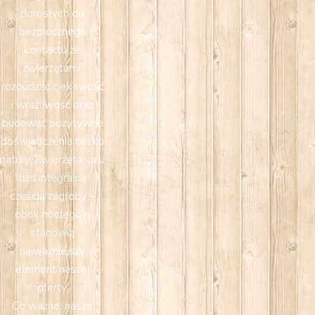
dorosłych do
bezpiecznego
kontaktu ze
zwierzętami,
rozbudzać ciekawość
i wrażliwość oraz
budować pozytywne
doświadczenia blisko
natury. Zwierzęta są u
nas integralną
częścią zagrody –
obok noclegów
stanowią
najważniejszy
element naszej
oferty.
Co ważne, nasze