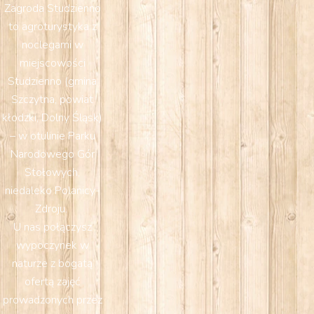
Zagroda Studzienno
to agroturystyka z
noclegami w
miejscowości
Studzienno (gmina
Szczytna, powiat
kłodzki, Dolny Śląsk)
– w otulinie Parku
Narodowego Gór
Stołowych,
niedaleko Polanicy-
Zdroju.
U nas połączysz
wypoczynek w
naturze z bogatą
ofertą zajęć
prowadzonych przez