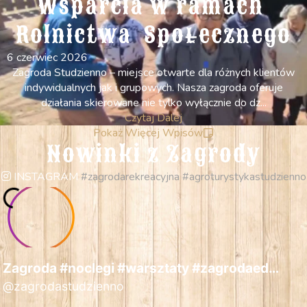
Wsparcia w ramach 
Rolnictwa  Społecznego
6 czerwiec 2026
Zagroda Studzienno – miejsce otwarte dla różnych klientów
indywidualnych jak i grupowych. Nasza zagroda oferuje
działania skierowane nie tylko wyłącznie do dz...
Czytaj Dalej
Pokaż Więcej Wpisów
Nowinki z Zagrody
INSTAGRAM
#zagrodarekreacyjna #agroturystykastudzienno