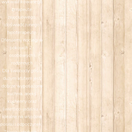
wykwalifikowanego
terapeute
zajęciuowego,
doświadczonego
hipoterapeutę.
Oferujemy noclegi w
pokojach 2-
osobowych i
rodzinnych
Dla swobody gości
dużym atutem jest
dobrze wyposażona
kuchnia, aneks
kuchenny oraz
świetlico-jadalnia –
idealne na wspólne
posiłki i odpoczynek.