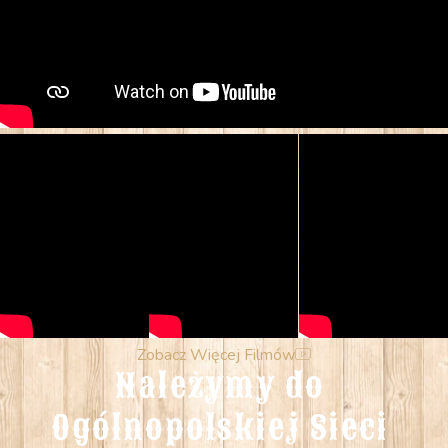
Zobacz Więcej Filmów
Należymy do 
Ogólnopolskiej Sieci 