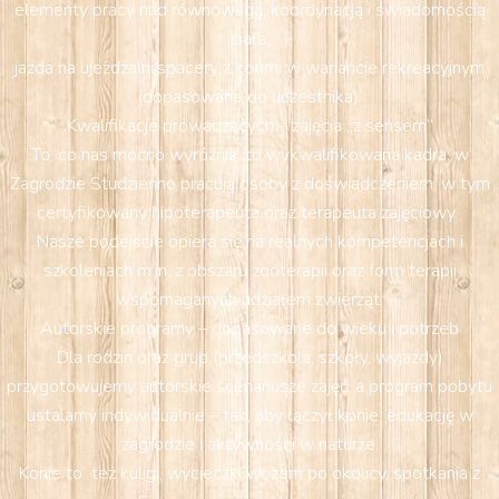
elementy pracy nad równowagą, koordynacją i świadomością
ciała,
jazda na ujeżdżalni/spacery z końmi w wariancie rekreacyjnym
(dopasowane do uczestnika).
Kwalifikacje prowadzących – zajęcia „z sensem”
To, co nas mocno wyróżnia, to wykwalifikowana kadra: w
Zagrodzie Studzienno pracują osoby z doświadczeniem, w tym
certyfikowany hipoterapeuta oraz terapeuta zajęciowy.
Nasze podejście opiera się na realnych kompetencjach i
szkoleniach m.in. z obszaru zooterapii oraz form terapii
wspomaganych udziałem zwierząt
Autorskie programy – dopasowane do wieku i potrzeb
Dla rodzin oraz grup (przedszkola, szkoły, wyjazdy)
przygotowujemy autorskie scenariusze zajęć, a program pobytu
ustalamy indywidualnie – tak, aby łączył konie, edukację w
zagrodzie i aktywności w naturze.
Konie to też kuligi, wycieczki wozem po okolicy, spotkania z