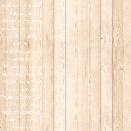
Spacer po zagrodzie
edukacyjnej:
mieszkańcy zagrody,
ciekawostki, lekcja o
drobiu i jajkach,
karmienie,
zadania/krzyżówka,
pamiątka.
Jeśli szukasz miejsca
na nocleg w Kotlinie
Kłodzkiej / na Ziemi
Kłodzkiej, blisko
Polanicy-Zdroju i Gór
Stołowych, a do
tego chcesz atrakcji
dla dzieci i dorosłych
– Zagroda