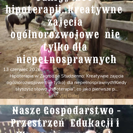
hipoterapii..kreatywne  
zajęcia 
ogólnorozwojowe  nie 
tylko dla 
niepełnosprawnych
13 czerwiec 2026
Hipoterapia w Zagrodzie Studzienno: Kreatywne zajęcia
ogólnorozwojowe (nie tylko) dla niepełnosprawnych! ​Kiedy
słyszysz słowo „hipoterapia”, co jako pierwsze p...
Czytaj Dalej
Nasze Gospodarstwo -
Przestrzeń  Edukacji i 