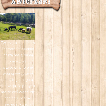
Zwierzaki
Zwierzęta są sercem
Zagrody Studzienno
– naszą pasją, dumą i
prawdziwą
wizytówką. To one
tworzą wyjątkowy
klimat tego miejsca i
sprawiają, że pobyt u
nas to coś więcej niż
nocleg. Chcemy
zachęcać dzieci i