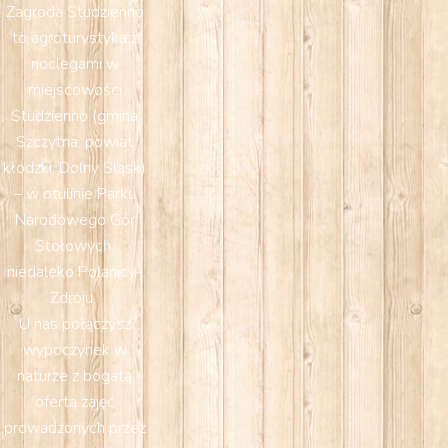
Zagroda Studzienno
to agroturystyka z
noclegami w
miejscowości
Studzienno (gmina
Szczytna, powiat
kłodzki, Dolny Śląsk)
– w otulinie Parku
Narodowego Gór
Stołowych,
niedaleko Polanicy-
Zdroju.
U nas połączysz
wypoczynek w
naturze z bogatą
ofertą zajęć
prowadzonych przez