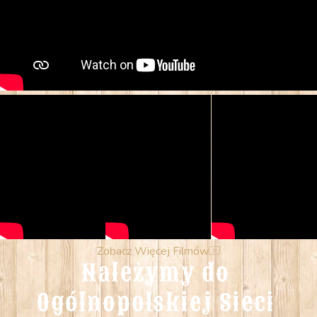
Zobacz Więcej Filmów
Należymy do 
Ogólnopolskiej Sieci 