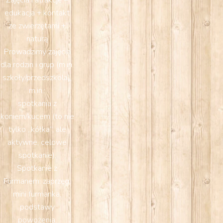
Zajęcia i atrakcje –
edukacja + kontakt
ze zwierzętami +
naturą
Prowadzimy zajęcia
dla rodzin i grup (m.in.
szkoły/przedszkola),
m.in.:
spotkania z
koniem/kucem (to nie
tylko „kółka”, ale
aktywne, celowe
spotkanie),
Spotkanie z
Furmanem: zaprzęg,
mini furmanka,
podstawy
powożenia,