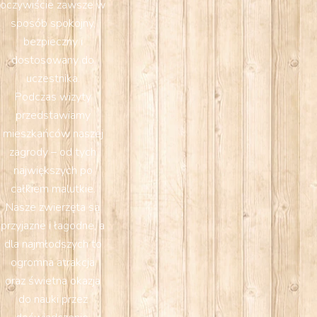
oczywiście zawsze w
sposób spokojny,
bezpieczny i
dostosowany do
uczestnika.
Podczas wizyty
przedstawiamy
mieszkańców naszej
zagrody – od tych
największych po
całkiem malutkie.
Nasze zwierzęta są
przyjazne i łagodne, a
dla najmłodszych to
ogromna atrakcja
oraz świetna okazja
do nauki przez