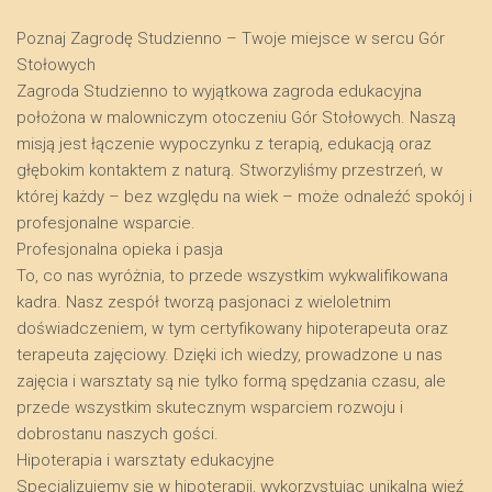
Poznaj Zagrodę Studzienno – Twoje miejsce w sercu Gór
Stołowych
​Zagroda Studzienno to wyjątkowa zagroda edukacyjna
położona w malowniczym otoczeniu Gór Stołowych. Naszą
misją jest łączenie wypoczynku z terapią, edukacją oraz
głębokim kontaktem z naturą. Stworzyliśmy przestrzeń, w
której każdy – bez względu na wiek – może odnaleźć spokój i
profesjonalne wsparcie.
​Profesjonalna opieka i pasja
​To, co nas wyróżnia, to przede wszystkim wykwalifikowana
kadra. Nasz zespół tworzą pasjonaci z wieloletnim
doświadczeniem, w tym certyfikowany hipoterapeuta oraz
terapeuta zajęciowy. Dzięki ich wiedzy, prowadzone u nas
zajęcia i warsztaty są nie tylko formą spędzania czasu, ale
przede wszystkim skutecznym wsparciem rozwoju i
dobrostanu naszych gości.
​Hipoterapia i warsztaty edukacyjne
​Specjalizujemy się w hipoterapii, wykorzystując unikalną więź