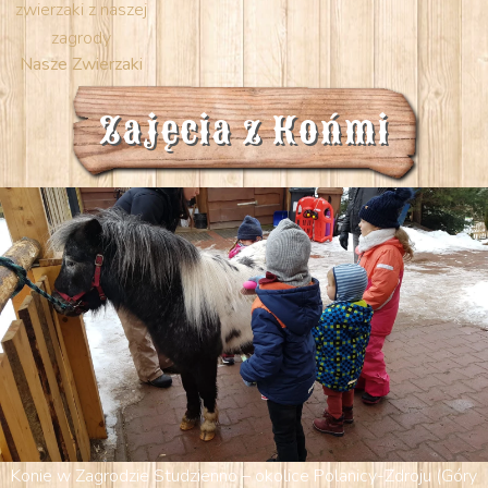
zwierzaki z naszej
zagrody
Nasze Zwierzaki
Zajęcia z Końmi
Konie w Zagrodzie Studzienno – okolice Polanicy-Zdroju (Góry