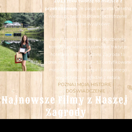
2013 roku tworzę to miejsce z
przekonaniem
, że pasja wsparta rzetelną
wiedzą pozwala budować przestrzenie
absolutnie wyjątkowe.
Jako rdzenna mieszkanka Studziennej
kontynuuję wielopokoleniowe tradycje
hotelarskie mojej rodziny. Zagroda to
jednak nie tylko noclegi – to certyfikowane
miejsce edukacji, terapii i świadomego
wypoczynku w zgodzie z naturą.
POZNAJ MOJĄ HISTORIĘ I
DOŚWIADCZENIE
Najnowsze Filmy z Naszej 
Zagrody