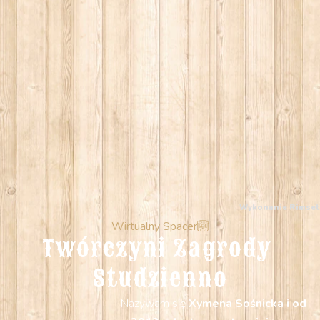
Wykonanie
Rimset
Wirtualny Spacer
Twórczyni Zagrody 
Studzienno
Nazywam się
Xymena Sośnicka i od