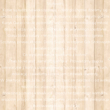
Stołowe)
Konie są naszą największą pasją – dlatego chętnie dzielimy się
wiedzą i doświadczeniem z najmłodszymi oraz dorosłymi gośćmi.
Kucyk Gucio i nasze pozostałe wierzchowce rozbudzają miłość
do koni, uczą uważności i zachęcają do aktywnego spędzania
czasu blisko natury – w miejscowości Studzienno (gmina
Szczytna, powiat kłodzki, Dolny Śląsk), w otulinie Gór Stołowych
i niedaleko Polanicy-Zdroju.
Co wyróżnia nasze spotkania z końmi?
U nas to nie jest „sama przejażdżka”. Prowadzimy zajęcia
rekreacyjne z końmi, ukierunkowaną hipoterapię.Łączymy ruch,
edukację i świadomy kontaktem człowiek–zwierzę.
W praktyce oznacza to, że podczas zajęć (w zależności od wieku
i możliwości uczestnika) pojawiają się m.in.:
spokojne poznanie konia/kuca i zasady bezpiecznego kontaktu,
wspólne przygotowanie (czyszczenie, prowadzenie, pielęgnacja
– budowanie relacji i zaufania)