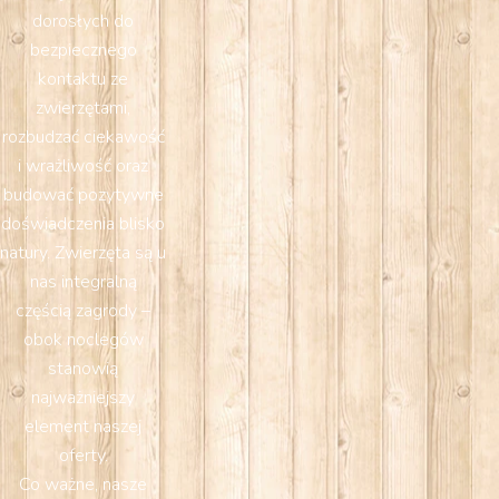
dorosłych do
bezpiecznego
kontaktu ze
zwierzętami,
rozbudzać ciekawość
i wrażliwość oraz
budować pozytywne
doświadczenia blisko
natury. Zwierzęta są u
nas integralną
częścią zagrody –
obok noclegów
stanowią
najważniejszy
element naszej
oferty.
Co ważne, nasze