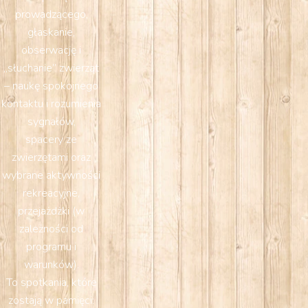
prowadzącego,
głaskanie,
obserwację i
„słuchanie” zwierząt
– naukę spokojnego
kontaktu i rozumienia
sygnałów,
spacery ze
zwierzętami oraz
wybrane aktywności
rekreacyjne,
przejażdżki (w
zależności od
programu i
warunków).
To spotkania, które
zostają w pamięci: