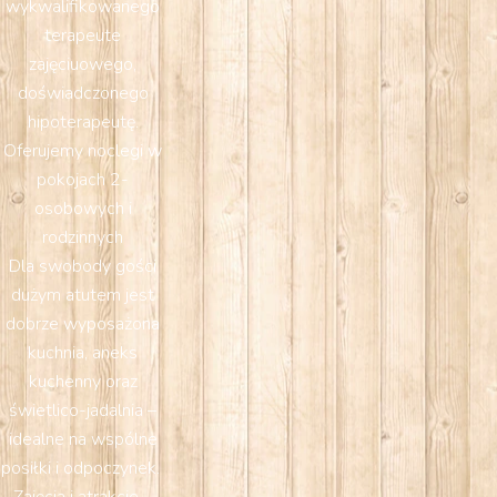
wykwalifikowanego
terapeute
zajęciuowego,
doświadczonego
hipoterapeutę.
Oferujemy noclegi w
pokojach 2-
osobowych i
rodzinnych
Dla swobody gości
dużym atutem jest
dobrze wyposażona
kuchnia, aneks
kuchenny oraz
świetlico-jadalnia –
idealne na wspólne
posiłki i odpoczynek.