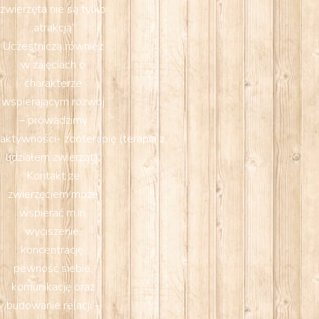
zwierzęta nie są tylko
„atrakcją”.
Uczestniczą również
w zajęciach o
charakterze
wspierającym rozwój
– prowadzimy
aktywności- zooterapię (terapia z
udziałem zwierząt).
Kontakt ze
zwierzęciem może
wspierać m.in.
wyciszenie,
koncentrację,
pewność siebie,
komunikację oraz
budowanie relacji –