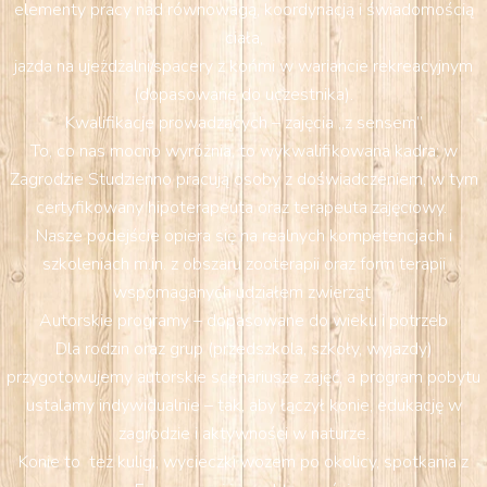
elementy pracy nad równowagą, koordynacją i świadomością
ciała,
jazda na ujeżdżalni/spacery z końmi w wariancie rekreacyjnym
(dopasowane do uczestnika).
Kwalifikacje prowadzących – zajęcia „z sensem”
To, co nas mocno wyróżnia, to wykwalifikowana kadra: w
Zagrodzie Studzienno pracują osoby z doświadczeniem, w tym
certyfikowany hipoterapeuta oraz terapeuta zajęciowy.
Nasze podejście opiera się na realnych kompetencjach i
szkoleniach m.in. z obszaru zooterapii oraz form terapii
wspomaganych udziałem zwierząt
Autorskie programy – dopasowane do wieku i potrzeb
Dla rodzin oraz grup (przedszkola, szkoły, wyjazdy)
przygotowujemy autorskie scenariusze zajęć, a program pobytu
ustalamy indywidualnie – tak, aby łączył konie, edukację w
zagrodzie i aktywności w naturze.
Konie to też kuligi, wycieczki wozem po okolicy, spotkania z