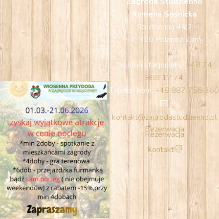
Zagroda Studzienno
Xymena Sośnicka
Studzienno 4a/2
57-320 Polanica Zdrój
Telefon stacjonarny:
+48 74
869 12 74
Telefon kom:
+48 887 755 360
kontakt@zagrodastudzienno.pl
Rezerwacja
Rezerwacja
Kontakt