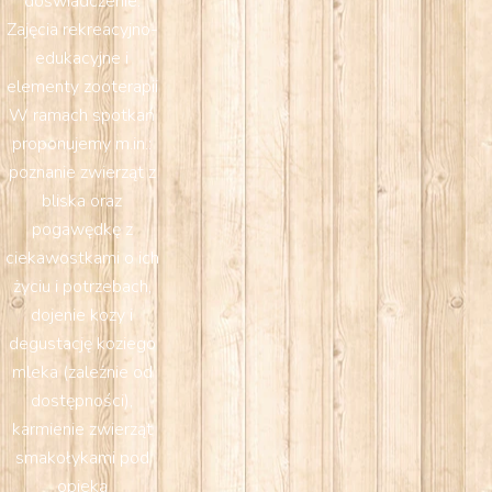
doświadczenie.
Zajęcia rekreacyjno-
edukacyjne i
elementy zooterapii
W ramach spotkań
proponujemy m.in.:
poznanie zwierząt z
bliska oraz
pogawędkę z
ciekawostkami o ich
życiu i potrzebach,
dojenie kozy i
degustację koziego
mleka (zależnie od
dostępności),
karmienie zwierząt
smakołykami pod
opieką