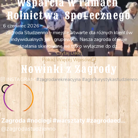
Wsparcia w ramach 
Rolnictwa  Społecznego
6 czerwiec 2026
Zagroda Studzienno – miejsce otwarte dla różnych klientów
indywidualnych jak i grupowych. Nasza zagroda oferuje
działania skierowane nie tylko wyłącznie do dz...
Czytaj Dalej
Pokaż Więcej Wpisów
Nowinki z Zagrody
INSTAGRAM
#zagrodarekreacyjna #agroturystykastudzienno