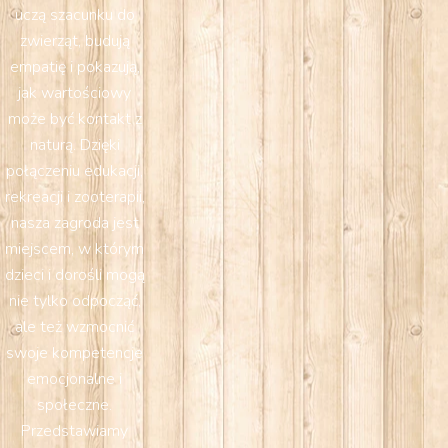
uczą szacunku do
zwierząt, budują
empatię i pokazują,
jak wartościowy
może być kontakt z
naturą. Dzięki
połączeniu edukacji,
rekreacji i zooterapii,
nasza zagroda jest
miejscem, w którym
dzieci i dorośli mogą
nie tylko odpocząć,
ale też wzmocnić
swoje kompetencje
emocjonalne i
społeczne.
Przedstawiamy